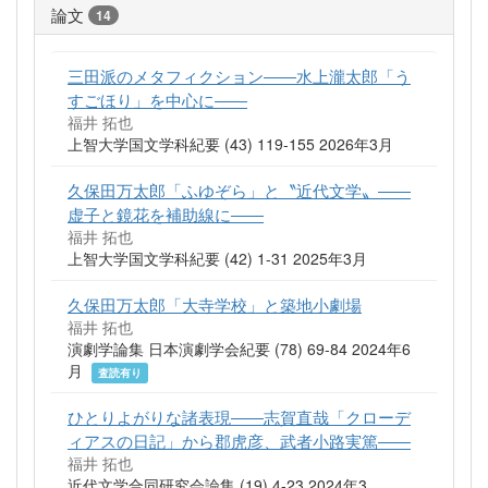
論文
14
三田派のメタフィクション――水上瀧太郎「う
すごほり」を中心に――
福井 拓也
上智大学国文学科紀要 (43) 119-155 2026年3月
久保田万太郎「ふゆぞら」と〝近代文学〟――
虚子と鏡花を補助線に――
福井 拓也
上智大学国文学科紀要 (42) 1-31 2025年3月
久保田万太郎「大寺学校」と築地小劇場
福井 拓也
演劇学論集 日本演劇学会紀要 (78) 69-84 2024年6
月
査読有り
ひとりよがりな諸表現――志賀直哉「クローデ
ィアスの日記」から郡虎彦、武者小路実篤――
福井 拓也
近代文学合同研究会論集 (19) 4-23 2024年3