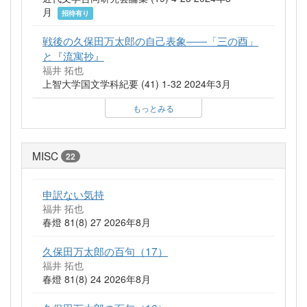
月
招待有り
戦後の久保田万太郎の自己表象――「三の酉」
と『流寓抄』
福井 拓也
上智大学国文学科紀要 (41) 1-32 2024年3月
もっとみる
MISC
22
申訳ない気持
福井 拓也
春燈 81(8) 27 2026年8月
久保田万太郎の百句（17）
福井 拓也
春燈 81(8) 24 2026年8月