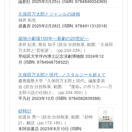
論創社 2025年3月25日 (ISBN: 9784846024369)
久保田万太郎とジャンルの諸相
福井 拓也
鼎書房 2025年2月28日 (ISBN: 9784911312018)
築地小劇場100年―新劇の20世紀―
赤井 紀美, 熊谷 知子 (担当:分担執筆, 範囲:「久保田
万太郎と“芸術派”」（pp.232-239）)
早稲田大学坪内博士記念演劇博物館 2024年12
月 (ISBN: 9784948758322)
久保田万太郎と現代 : ノスタルジーを超えて
慶應義塾大学『久保田万太郎と現代』編集委員
会 (担当:分担執筆, 範囲:「〝運命〟の作り方――万
太郎小説の仕掛け」（pp.334-350）)
平凡社 2023年10月 (ISBN: 9784582839388)
砂時計
佐渡谷 秀一 (担当:分担執筆, 範囲:『砂時
計』解説（pp.172-180）)
本阿弥書店 2023年8月10日 (ISBN: