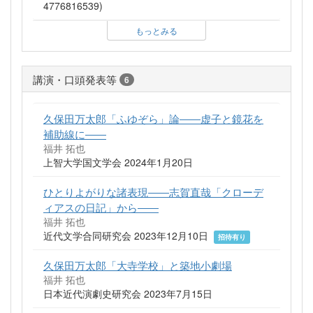
4776816539)
もっとみる
講演・口頭発表等
6
久保田万太郎「ふゆぞら」論――虚子と鏡花を
補助線に――
福井 拓也
上智大学国文学会 2024年1月20日
ひとりよがりな諸表現――志賀直哉「クローデ
ィアスの日記」から――
福井 拓也
近代文学合同研究会 2023年12月10日
招待有り
久保田万太郎「大寺学校」と築地小劇場
福井 拓也
日本近代演劇史研究会 2023年7月15日