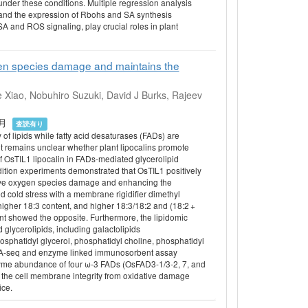
 under these conditions. Multiple regression analysis
w and the expression of Rbohs and SA synthesis
A and ROS signaling, play crucial roles in plant
gen species damage and maintains the
 Xiao, Nobuhiro Suzuki, David J Burks, Rajeev
年1月
査読有り
 of lipids while fatty acid desaturases (FADs) are
 it remains unclear whether plant lipocalins promote
of OsTIL1 lipocalin in FADs-mediated glycerolipid
ion experiments demonstrated that OsTIL1 positively
active oxygen species damage and enhancing the
 cold stress with a membrane rigidifier dimethyl
igher 18:3 content, and higher 18:3/18:2 and (18:2 +
ant showed the opposite. Furthermore, the lipidomic
glycerolipids, including galactolipids
osphatidyl glycerol, phosphatidyl choline, phosphatidyl
 RNA-seq and enzyme linked immunosorbent assay
zyme abundance of four ω-3 FADs (OsFAD3-1/3-2, 7, and
g the cell membrane integrity from oxidative damage
ice.