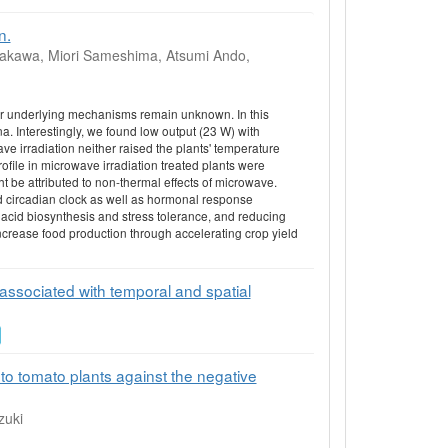
n.
akawa, Miori Sameshima, Atsumi Ando,
heir underlying mechanisms remain unknown. In this
na. Interestingly, we found low output (23 W) with
ve irradiation neither raised the plants' temperature
file in microwave irradiation treated plants were
ht be attributed to non-thermal effects of microwave.
d circadian clock as well as hormonal response
 acid biosynthesis and stress tolerance, and reducing
increase food production through accelerating crop yield
associated with temporal and spatial
 to tomato plants against the negative
zuki