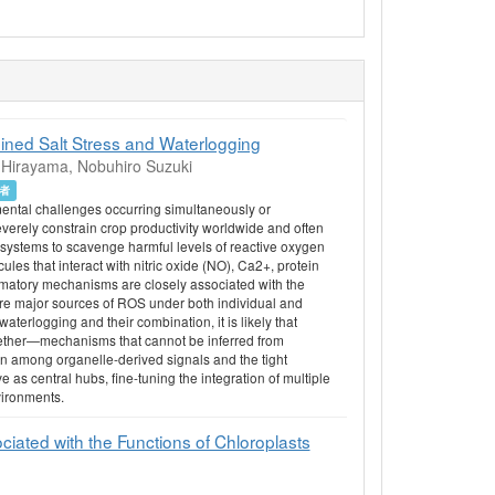
ined Salt Stress and Waterlogging
 Hirayama, Nobuhiro Suzuki
者
mental challenges occurring simultaneously or
everely constrain crop productivity worldwide and often
 systems to scavenge harmful levels of reactive oxygen
les that interact with nitric oxide (NO), Ca2+, protein
matory mechanisms are closely associated with the
re major sources of ROS under both individual and
erlogging and their combination, it is likely that
gether—mechanisms that cannot be inferred from
n among organelle-derived signals and the tight
 as central hubs, fine-tuning the integration of multiple
vironments.
ated with the Functions of Chloroplasts