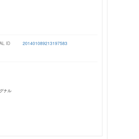
AL ID
201401089213197583
シグナル