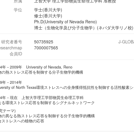
所属
上智大学 理工学部物質生命理工学科 准教授
学位
学士(香川大学)
修士(香川大学)
Ph.D(University of Nevada Reno)
博士（生物化学及び分子生物学）(ネバダ大学リノ校)
研究者番号
50735925
J-GLOB
esearchmap
7000007565
会員ID
4年－2009年 University of Nevada, Reno
物の熱ストレス応答を制御する分子生物学的機構
09年－2014年
iversity of North Texas環境ストレスへの全身獲得抵抗性を制御する活性酸素
014年－現在 上智大学理工学部物質生命理工学科
なる環境ストレス応答を制御するシグナルネットワーク
究テーマ)
物の異なる熱ストレス応答を制御する分子生物学的機構
合ストレスへの植物の応答