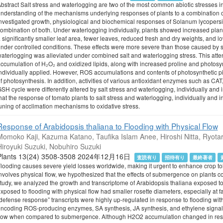
bstract Salt stress and waterlogging are two of the most common abiotic stresses in
nderstanding of the mechanisms underlying responses of plants to a combination of 
nvestigated growth, physiological and biochemical responses of Solanum lycopersic
ombination of both. Under waterlogging individually, plants showed increased plant
 significantly smaller leaf area, fewer leaves, reduced fresh and dry weights, and 
nder controlled conditions. These effects were more severe than those caused by salt
aterlogging was alleviated under combined salt and waterlogging stress. This att
ccumulation of H₂O₂ and oxidized lipids, along with increased proline and photos
ndividually applied. However, ROS accumulations and contents of photosynthetic pig
f photosynthesis. In addition, activities of various antioxidant enzymes such as CA
SH cycle were differently altered by salt stress and waterlogging, individually and 
hat the response of tomato plants to salt stress and waterlogging, individually and i
uning of acclimation mechanisms to oxidative stress.
Response of Arabidopsis thaliana to Flooding with Physical Flow
Momoko Kaji, Kazuma Katano, Taufika Islam Anee, Hiroshi Nitta, Ryotar
Hiroyuki Suzuki, Nobuhiro Suzuki
Plants 13(24) 3508-3508 2024年12月16日
査読有り
招待有り
最終著者
looding causes severe yield losses worldwide, making it urgent to enhance crop tole
nvolves physical flow, we hypothesized that the effects of submergence on plants c
tudy, we analyzed the growth and transcriptome of Arabidopsis thaliana exposed to
xposed to flooding with physical flow had smaller rosette diameters, especially at f
defense response” transcripts were highly up-regulated in response to flooding with p
ncoding ROS-producing enzymes, SA synthesis, JA synthesis, and ethylene signal
low when compared to submergence. Although H2O2 accumulation changed in respon