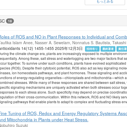
もっとみる
SC
18
Roles of ROS and NO in Plant Responses to Individual and Comb
Taufika Islam Anee, Nasser A. Sewelam, Nonnatus S. Bautista, Takashi
Antioxidants 14(12) 1455-1455 2025年12月3日
招待有り
最終著者
責任著
uring the climate change era, plants are increasingly exposed to multiple environ
equentially. Among these, salt stress and waterlogging are two major factors that s
ccur together. To survive under such conditions, plants have evolved sophisticated
pecies (ROS). Despite their cytotoxic potential, ROS also act as key signaling molecu
inases, ion homeostasis pathways, and plant hormones. These signaling and accli
unctions of energy-regulating organelles—chloroplasts and mitochondria—which a
ombined stresses. While many of these responses are shared between salt stress, wat
pecific signaling mechanisms are uniquely activated when both stresses occur to
esponses to each stress alone. Such specificity may depend on precise coordinatio
egulation of their cross-communication. Within this network, ROS and NO likely serve
ignaling pathways that enable plants to adapt to complex and fluctuating stress en
Fine Tuning of ROS, Redox and Energy Regulatory Systems Associ
and Mitochondria in Plants under Heat Stress.
Nobuhiro Suzuki