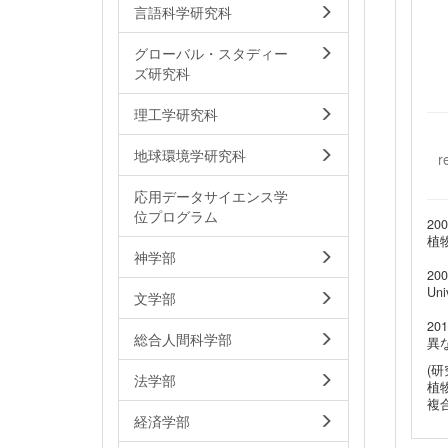
言語科学研究科
グローバル・スタディー
ズ研究科
理工学研究科
地球環境学研究科
r
応用データサイエンス学
位プログラム
200
植
神学部
20
Un
文学部
2
総合人間科学部
異
(研
法学部
植
複
経済学部