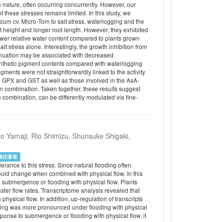
 nature, often occurring concurrently. However, our
these stresses remains limited. In this study, we
um cv. Micro‐Tom to salt stress, waterlogging and the
 height and longer root length. However, they exhibited
lower relative water content compared to plants grown
 stress alone. Interestingly, the growth inhibition from
enuation may be associated with decreased
ynthetic pigment contents compared with waterlogging
ments were not straightforwardly linked to the activity
T, GPX and GST as well as those involved in the AsA‐
in combination. Taken together, these results suggest
n combination, can be differently modulated via fine‐
o Yamaji, Rio Shimizu, Shunsuke Shigaki,
責任著者
rance to this stress. Since natural flooding often
ould change when combined with physical flow. In this
 submergence or flooding with physical flow. Plants
aster flow rates. Transcriptome analysis revealed that
hysical flow. In addition, up-regulation of transcripts
ing was more pronounced under flooding with physical
se to submergence or flooding with physical flow, it