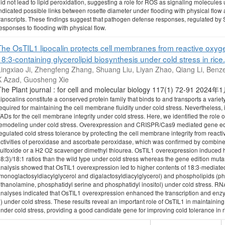
id not lead to lipid peroxidation, suggesting a role for ROS as signaling molecules
ndicated possible links between rosette diameter under flooding with physical flo
ranscripts. These findings suggest that pathogen defense responses, regulated by S
esponses to flooding with physical flow.
The OsTIL1 lipocalin protects cell membranes from reactive oxy
18:3-containing glycerolipid biosynthesis under cold stress in rice.
Lingxiao Ji, Zhengfeng Zhang, Shuang Liu, Liyan Zhao, Qiang Li, Benze
K Azad, Guosheng Xie
The Plant journal : for cell and molecular biology 117(1) 72-91 2024
ipocalins constitute a conserved protein family that binds to and transports a variety
equired for maintaining the cell membrane fluidity under cold stress. Nevertheless,
ADs for the cell membrane integrity under cold stress. Here, we identified the role 
emodeling under cold stress. Overexpression and CRISPR/Cas9 mediated gene edit
egulated cold stress tolerance by protecting the cell membrane integrity from re
ctivities of peroxidase and ascorbate peroxidase, which was confirmed by combined
ulfoxide or a H2 O2 scavenger dimethyl thiourea. OsTIL1 overexpression induced h
8:3)/18:1 ratios than the wild type under cold stress whereas the gene edition mut
nalysis showed that OsTIL1 overexpression led to higher contents of 18:3-mediated 
monoglactosyldiacylglycerol and digalactosyldiacylglycerol) and phospholipids (ph
thanolamine, phosphatidyl serine and phosphatidyl inositol) under cold stress.
nalyses indicated that OsTIL1 overexpression enhanced the transcription and en
) under cold stress. These results reveal an important role of OsTIL1 in maintainin
nder cold stress, providing a good candidate gene for improving cold tolerance in r