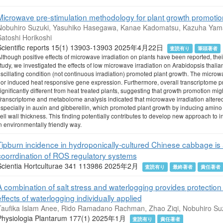
Microwave pre-stimulation methodology for plant growth promotio
Nobuhiro Suzuki, Yasuhiko Hasegawa, Kanae Kadomatsu, Kazuha Yam
atoshi Horikoshi
Scientific reports 15(1) 13903-13903 2025年4月22日
査読有り
筆頭著者
lthough positive effects of microwave irradiation on plants have been reported, t
tudy, we investigated the effects of low microwave irradiation on Arabidopsis thalia
scillating condition (not continuous irradiation) promoted plant growth. The microwa
or induced heat responsive gene expression. Furthermore, overall transcriptome pro
ignificantly different from heat treated plants, suggesting that growth promotion mig
ranscriptome and metabolome analysis indicated that microwave irradiation altere
specially in auxin and gibberellin, which promoted plant growth by inducing amino
ell wall thickness. This finding potentially contributes to develop new approach to 
n environmentally friendly way.
Tipburn incidence in hydroponically-cultured Chinese cabbage is 
coorrdination of ROS regulatory systems
Scientia Hortculturae 341 113986 2025年2月
査読有り
最終著者
責任著者
A combination of salt stress and waterlogging provides protection
effects of waterlogging individually applied
Taufika Islam Anee, Rido Ramadano Rachman, Zhao Ziqi, Nobuhiro Su
Physiologia Plantarum 177(1) 2025年1月
査読有り
責任著者