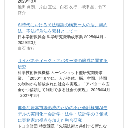
2029年3月
池田 眞朗、片山 直也、白石 友行、得津 晶、竹下
啓介
AI時代における民法理論の構想ー人の法、契約
法、不法行為法を素材としてー
日本学術振興会 科学研究費助成事業 2025年4月 -
2029年3月
白石 友行
サイバネティック・アバター法の醸成に関する
研究
科学技術振興機構 ムーンショット型研究開発事
業、「2050年までに、人が身体、脳、空間、時間
の制約から解放された社会を実現」「アバターを安
全かつ信頼して利用できる社会の実現」 2025年4月
- 2027年3月
健全な資本市場形成のための不正会計検知AIモ
デルの実用化ー会計学・法学・統計学の３領域
に実務家の視点を加えた融合研究
トヨタ財団 特定課題「先端技術と共創する新たな