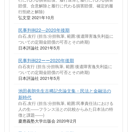
賠償、合意解除と履行に代わる損害賠償、確定的履
行拒絶と解除)
弘文堂 2021年10月
民事判例22―2020年後期
白石,友行 (担当:分担執筆, 範囲:後遺障害逸失利益に
ついての定期金賠償の可否とその終期)
日本評論社 2021年5月
民事判例22ーー2020年後期
白石友行 (担当:分担執筆, 範囲:後遺障害逸失利益に
ついての定期金賠償の可否とその終期)
日本評論社 2021年5月
池田眞朗先生古稀記念論文集・民法と金融法の
新時代
白石,友行 (担当:分担執筆, 範囲:民事責任法における
人の生――フランス法との比較からみた日本法の特
徴と課題――)
慶應義塾大学出版会 2020年2月