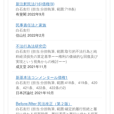
新注釈民法(16)債権(9)
白石友行 (担当:分担執筆, 範囲:718条)
有斐閣 2022年9月
民事責任法と家族
白石友行
信山社 2022年2月
不法行為法研究②
白石友行 (担当:分担執筆, 範囲:取引的不法行為と純
粋経済損失の算定基準ーー権利の価値的な回復及び
実現という視角からの検討ーー)
成文堂 2021年11月
新基本法コンメンタール債権1
白石友行 (担当:分担執筆, 範囲:418条、419条、420
条、421条、422条、422条の2)
日本評論社 2021年10月
Before/After 民法改正（第２版）
白石友行 (担当:分担執筆, 範囲:確定的履行拒絶と履
行に代わる損害賠償、履行遅滞と履行に代わる損害