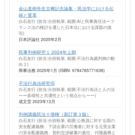
金山直樹先生古稀記念論集・民法学における伝
統と変革
白石友行 (担当:分担執筆, 範囲:AIと民事責任法ーフ
ランス法の検討を通じた日本法における課題の描
写)
日本評論社 2025年2月
民事判例研究１ 2024年上期
白石友行 (担当:分担執筆, 範囲:不法行為裁判例の動
向２)
商事法務 2025年1月 (ISBN: 9784785771638)
不法行為法研究④
白石友行 (担当:分担執筆, 範囲:不法行為法と人の法
ーー多様性と共通性という視点からーー)
成文堂 2023年12月
判例講義民法Ⅱ債権（新訂第３版）
白石友行 (担当:分担執筆, 範囲:公務員に対する国の
安全配慮義務、下請企業の労働者に対する元受企業
の安全配慮義務、契約交渉破棄の責任、付随義務と