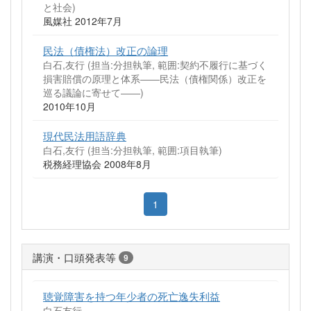
と社会)
風媒社 2012年7月
民法（債権法）改正の論理
白石,友行 (担当:分担執筆, 範囲:契約不履行に基づく
損害賠償の原理と体系――民法（債権関係）改正を
巡る議論に寄せて――)
2010年10月
現代民法用語辞典
白石,友行 (担当:分担執筆, 範囲:項目執筆)
税務経理協会 2008年8月
1
講演・口頭発表等
9
聴覚障害を持つ年少者の死亡逸失利益
白石友行