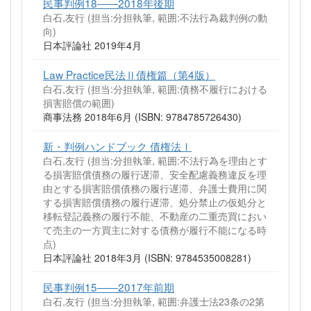
民事判例18――2018年後期
白石,友行 (担当:分担執筆, 範囲:不法行為裁判例の動
向)
日本評論社 2019年4月
Law Practice民法Ⅱ債権篇（第4版）
白石,友行 (担当:分担執筆, 範囲:債務不履行における
損害賠償の範囲)
商事法務 2018年6月 (ISBN: 9784785726430)
新・判例ハンドブック 債権法Ⅰ
白石,友行 (担当:分担執筆, 範囲:不法行為を理由とす
る損害賠償債務の履行遅滞、安全配慮義務違反を理
由とする損害賠償債務の履行遅滞、弁護士費用に関
する損害賠償債務の履行遅滞、処分禁止の仮処分と
移転登記義務の履行不能、不動産の二重売買におい
て売主の一方買主に対する債務が履行不能になる時
点)
日本評論社 2018年3月 (ISBN: 9784535008281)
民事判例15――2017年前期
白石,友行 (担当:分担執筆, 範囲:弁護士法23条の2第