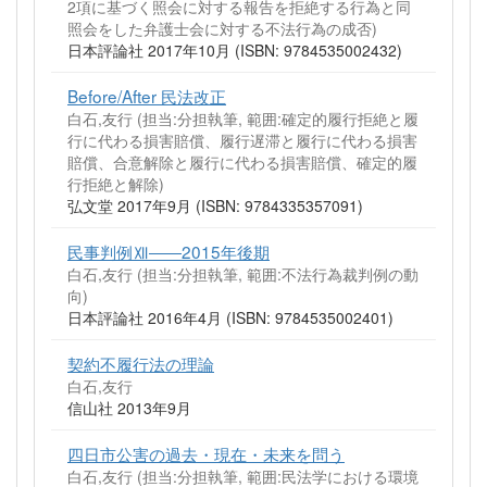
2項に基づく照会に対する報告を拒絶する行為と同
照会をした弁護士会に対する不法行為の成否)
日本評論社 2017年10月 (ISBN: 9784535002432)
Before/After 民法改正
白石,友行 (担当:分担執筆, 範囲:確定的履行拒絶と履
行に代わる損害賠償、履行遅滞と履行に代わる損害
賠償、合意解除と履行に代わる損害賠償、確定的履
行拒絶と解除)
弘文堂 2017年9月 (ISBN: 9784335357091)
民事判例Ⅻ――2015年後期
白石,友行 (担当:分担執筆, 範囲:不法行為裁判例の動
向)
日本評論社 2016年4月 (ISBN: 9784535002401)
契約不履行法の理論
白石,友行
信山社 2013年9月
四日市公害の過去・現在・未来を問う
白石,友行 (担当:分担執筆, 範囲:民法学における環境