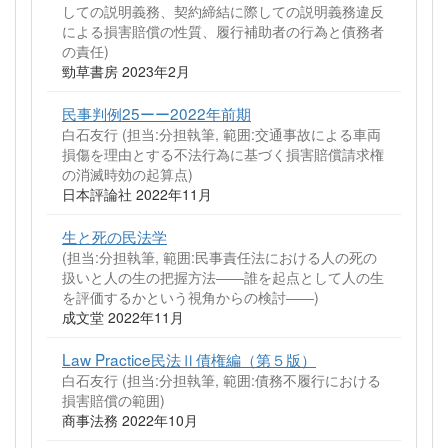
しての説明義務、契約締結に際しての説明義務違反
による損害賠償の性質、履行補助者の行為と債務者
の責任)
勁草書房 2023年2月
民事判例25ーー2022年前期
白石友行 (担当:分担執筆, 範囲:交通事故による車両
損傷を理由とする不法行為に基づく損害賠償請求権
の消滅時効の起算点)
日本評論社 2022年11月
生と死の民法学
(担当:分担執筆, 範囲:民事責任法における人の死の
扱いと人の生の把握方法――誰を起点として人の生
を評価するかという視角からの検討――)
成文堂 2022年11月
Law Practice民法Ⅱ債権編（第５版）
白石友行 (担当:分担執筆, 範囲:債務不履行における
損害賠償の範囲)
商事法務 2022年10月