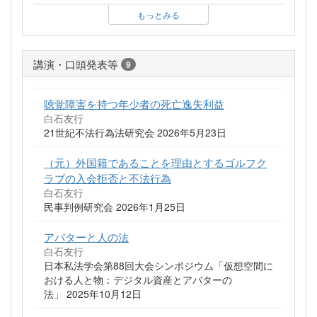
もっとみる
講演・口頭発表等
9
聴覚障害を持つ年少者の死亡逸失利益
白石友行
21世紀不法行為法研究会 2026年5月23日
（元）外国籍であることを理由とするゴルフク
ラブの入会拒否と不法行為
白石友行
民事判例研究会 2026年1月25日
アバターと人の法
白石友行
日本私法学会第88回大会シンポジウム「仮想空間に
おける人と物：デジタル資産とアバターの
法」 2025年10月12日