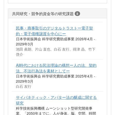
共同研究・競争的資金等の研究課題
8
民事・商事取引のデジタルトラストー電子契
約・電子債権譲渡を中心にー
日本学術振興会 科学研究費助成事業 2026年4月 -
2029年3月
池田 眞朗、片山 直也、白石 友行、得津 晶、竹下
啓介
AI時代における民法理論の構想ー人の法、契約
法、不法行為法を素材としてー
日本学術振興会 科学研究費助成事業 2025年4月 -
2029年3月
白石 友行
サイバネティック・アバター法の醸成に関する
研究
科学技術振興機構 ムーンショット型研究開発事
業、「2050年までに、人が身体、脳、空間、時間