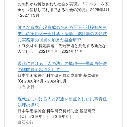
の制約から解放された社会を実現」「アバターを安
全かつ信頼して利用できる社会の実現」 2025年4月
- 2027年3月
健全な資本市場形成のための不正会計検知AIモ
デルの実用化ー会計学・法学・統計学の３領域
に実務家の視点を加えた融合研究
トヨタ財団 特定課題「先端技術と共創する新たな
人間社会」 2021年4月 - 2024年11月
現代における「人の法」の構想――民事責任法
の諸問題を起点として――
日本学術振興会 科学研究費助成事業 基盤研究
(C) 2020年4月 - 2024年3月
白石 友行
現代法における人と家族を起点とした民事責任
法理の構想
日本学術振興会 科学研究費補助金 基盤研究
（C） 2016年4月 - 2019年3月
白石友行