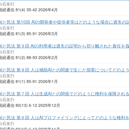
白石友行
税経通信 81(4) 35-42 2026年4月
AIと民法 第10回 AIの開発者や提供者等はどのような場合に過失
白石友行
税経通信 81(3) 85-91 2026年3月
AIと民法 第９回 AIの利用者は過失の証明から切り離された責任を
白石友行
税経通信 81(2) 88-93 2026年2月
AIと民法 第８回 人は補助AIとの関連で生じた損害についてどのよ
白石友行
税経通信 81(1) 85-91 2026年1月
AIと民法 第７回 人は生成AIとの関係でどのように権利を保障され
白石友行
税経通信 80(13) 6-12 2025年12月
AIと民法 第６回 人はAIプロファイリングによってどのような権利
白石友行
税経通信 80(12) 6-12 2025年11月