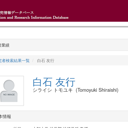
者業績
究者検索結果一覧
白石 友行
白石 友行
シライシ トモユキ (Tomoyuki Shiraishi)
本情報