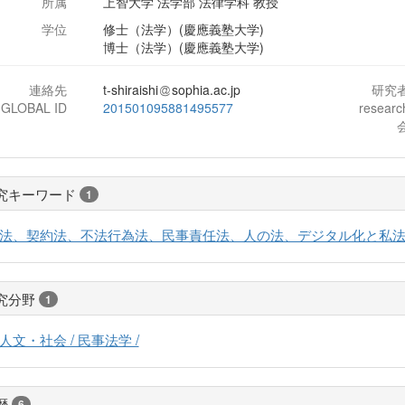
所属
上智大学 法学部 法律学科 教授
学位
修士（法学）(慶應義塾大学)
博士（法学）(慶應義塾大学)
連絡先
t-shiraishi
sophia.ac.jp
研究
-GLOBAL ID
201501095881495577
resear
究キーワード
1
法、契約法、不法行為法、民事責任法、人の法、デジタル化と私法
究分野
1
人文・社会 / 民事法学 /
歴
6