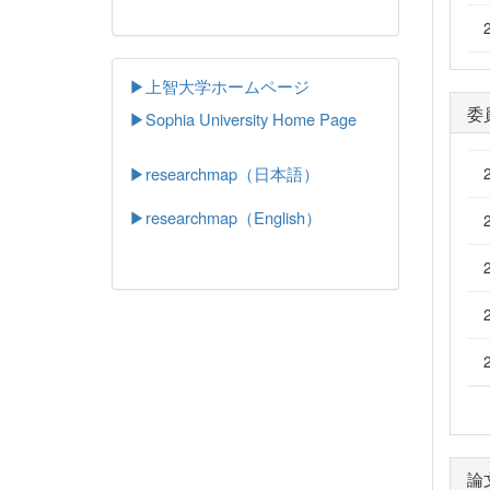
▶上智大学ホームページ
委
▶
Sophia University Home Page
▶researchmap（日本語）
▶researchmap（English）
論