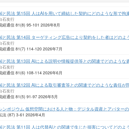
AIと民法 第15回 人はAIを用いて締結した契約にどのような形で拘
白石友行
税経通信 81(8) 95-101 2026年8月
AIと民法 第14回 ターゲティング広告により契約をした者はどの
白石友行
税経通信 81(7) 114-120 2026年7月
AIと民法 第13回 AIによる説明や情報提供等との関連でどのよう
白石友行
税経通信 81(6) 108-114 2026年6月
AIと民法 第12回 AIによる取引審査等との関連でどのような責任が
白石友行
税経通信 81(5) 91-97 2026年5月
シンポジウム 仮想空間における人と物：デジタル資産とアバターの
私法 (87) 3-61 2026年4月
AIと民法 第11回 人は代替AIとの関連で生じた損害についてどの