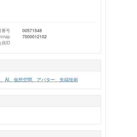
者番号
00571548
chmap
7000012102
会員ID
、AI、仮想空間、アバター、先端技術