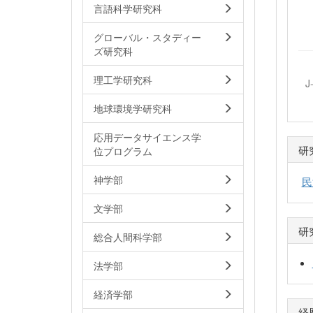
言語科学研究科
グローバル・スタディー
ズ研究科
理工学研究科
J
地球環境学研究科
応用データサイエンス学
研
位プログラム
神学部
民
文学部
研
総合人間科学部
法学部
経済学部
経