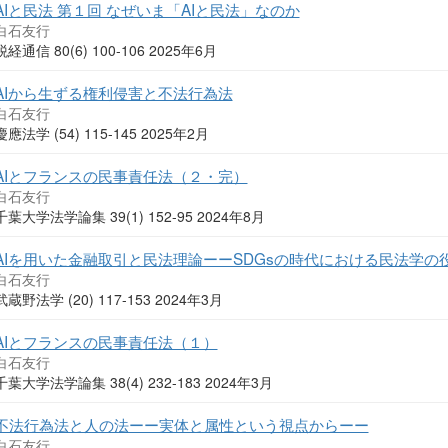
AIと民法 第１回 なぜいま「AIと民法」なのか
白石友行
税経通信 80(6) 100-106 2025年6月
AIから生ずる権利侵害と不法行為法
白石友行
慶應法学 (54) 115-145 2025年2月
AIとフランスの民事責任法（２・完）
白石友行
千葉大学法学論集 39(1) 152-95 2024年8月
AIを用いた金融取引と民法理論ーーSDGsの時代における民法学の
白石友行
武蔵野法学 (20) 117-153 2024年3月
AIとフランスの民事責任法（１）
白石友行
千葉大学法学論集 38(4) 232-183 2024年3月
不法行為法と人の法ーー実体と属性という視点からーー
白石友行