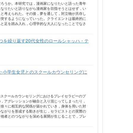
だろうか。本研究では，漫画家になりたいと語った青年
になりたいと語りながら漫画家を目指そうとはせず，い
たと考えられた。その後，夢を通して，対立物が共存し
衝突するようになっていった。クライエントは最終的に
へと足を踏み入れ，心理学的な大人になったことでなさ
つを繰り返す20代女性のロールシャッハ・テ
れた小学生女児とのスクールカウンセリングに
のスクールカウンセリングにおけるプレイセラピーのプ
の，アグレッションが融合と入り混じってしまったり，
に徐々に相互的な関係が築かれていき，身体を用いた対
つながりを形成する動きが生じ，セラピストとの実際の
な他者とのつながりを深める展開が生じることで，プレ