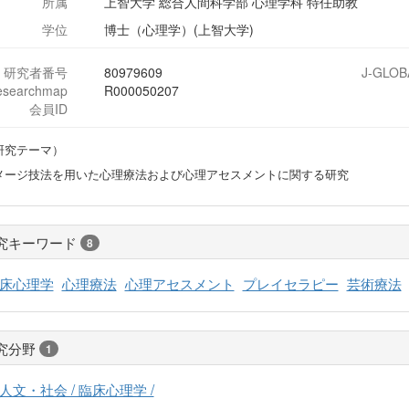
所属
上智大学 総合人間科学部 心理学科 特任助教
学位
博士（心理学）(上智大学)
研究者番号
80979609
J-GLOB
esearchmap
R000050207
会員ID
研究テーマ）
メージ技法を用いた心理療法および心理アセスメントに関する研究
究キーワード
8
床心理学
心理療法
心理アセスメント
プレイセラピー
芸術療法
究分野
1
人文・社会 / 臨床心理学 /