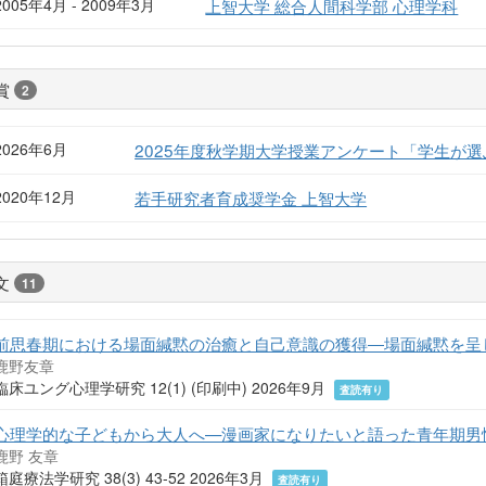
2005年4月 - 2009年3月
上智大学 総合人間科学部 心理学科
賞
2
2026年6月
2025年度秋学期大学授業アンケート「学生が選ぶGoo
2020年12月
若手研究者育成奨学金 上智大学
文
11
前思春期における場面緘黙の治癒と自己意識の獲得―場面緘黙を呈
鹿野友章
臨床ユング心理学研究 12(1) (印刷中) 2026年9月
査読有り
心理学的な子どもから大人へ—漫画家になりたいと語った青年期男
鹿野 友章
箱庭療法学研究 38(3) 43-52 2026年3月
査読有り