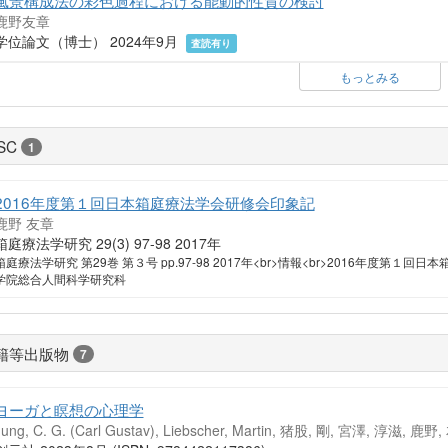
鹿野友章
学位論文（博士） 2024年9月
査読有り
もっとみる
SC
1
2016年度第１回日本箱庭療法学会研修会印象記
鹿野 友章
箱庭療法学研究 29(3) 97-98 2017年
箱庭療法学研究 第29巻 第３号 pp.97-98 2017年<br>情報<br>2016年度第１
学院総合人間科学研究科
籍等出版物
7
ヨーガと瞑想の心理学
Jung, C. G. (Carl Gustav), Liebscher, Martin, 猪股, 剛, 宮澤, 淳滋