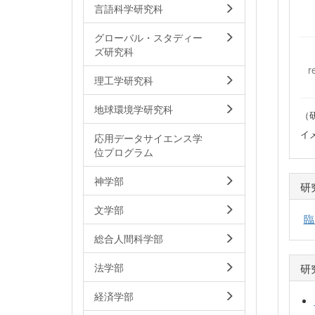
言語科学研究科
グローバル・スタディー
ズ研究科
r
理工学研究科
地球環境学研究科
（
イ
応用データサイエンス学
位プログラム
神学部
研
文学部
臨
総合人間科学部
研
法学部
経済学部