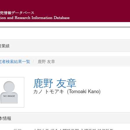
者業績
究者検索結果一覧
鹿野 友章
鹿野 友章
カノ トモアキ (Tomoaki Kano)
本情報