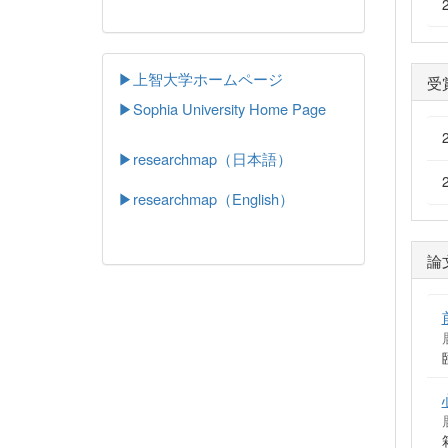
▶上智大学ホームページ
受
▶
Sophia University Home Page
▶researchmap（日本語）
▶researchmap（English）
論