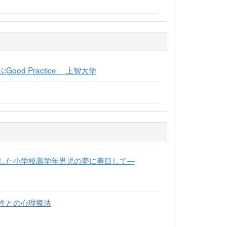
d Practice」 上智大学
した小学校高学年男児の夢に着目して―
性との心理療法