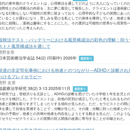
現代の青年期のクライエントは，心理療法を通してどのように大人になっていくの
期男性との心理療法の内容を，主に夢に着目して報告した。クライエントは漫画家
かなる行動もしない可能性の世界に留まっており，心理学的な子どもの状態にあっ
ていることが露わになり，苦しみを受ける私としての身体を獲得していき，他者と
会社に就職し，漫画は趣味にすることにした。その選択は可能性の世界から現実性
れたものだったと考えられた。
投映法テスト・バッテリーにおける風景構成法の彩色の理解：抑う
ストと風景構成法を通して
鹿野友章
日本芸術療法学会誌 54(2) (印刷中) 2026年
査読有り
発達の非定型化事例における他者とのつながり—ADHDと診断さ
おけるプレイセラピー
鹿野 友章
箱庭療法学研究 38(2) 3-13 2025年11月
査読有り
本研究では，登校渋りを主訴とし，ADHDの診断を受けていた小学校１年生女児と
ロセスを検討した。クライエントは，自他の区別が成立していたと考えられるもの
他者と距離を取りすぎてしまったりする傾向が見られた。ただ，セラピストとの間
決を通して自他を実感することで，分離が生じた。その後，分離に到った他者との
別れの予期が，他者との共鳴や他者を内在化しようとする動きを生んだ。このよう
イセラピーがクライエントの実際の対人関係の改善に寄与することが示唆された。
風景構成法の彩色過程における能動的性質の検討