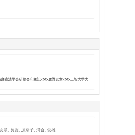
回日本箱庭療法学会研修会印象記<br>鹿野友章<br>上智大学大
, 鹿野, 友章, 長堀, 加奈子, 河合, 俊雄