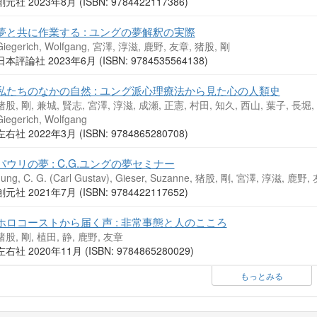
創元社 2023年8月 (ISBN: 9784422117386)
夢と共に作業する : ユングの夢解釈の実際
Giegerich, Wolfgang, 宮澤, 淳滋, 鹿野, 友章, 猪股, 剛
日本評論社 2023年6月 (ISBN: 9784535564138)
私たちのなかの自然 : ユング派心理療法から見た心の人類史
猪股, 剛, 兼城, 賢志, 宮澤, 淳滋, 成瀬, 正憲, 村田, 知久, 西山, 葉子, 長堀,
Giegerich, Wolfgang
左右社 2022年3月 (ISBN: 9784865280708)
パウリの夢 : C.G.ユングの夢セミナー
Jung, C. G. (Carl Gustav), Gieser, Suzanne, 猪股, 剛, 宮澤, 淳滋,
創元社 2021年7月 (ISBN: 9784422117652)
ホロコーストから届く声 : 非常事態と人のこころ
猪股, 剛, 植田, 静, 鹿野, 友章
左右社 2020年11月 (ISBN: 9784865280029)
もっとみる