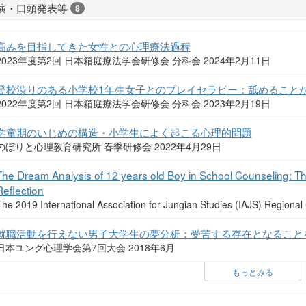
演・口頭発表等
8
高みを目指してきた女性との心理療法過程
2023年度第2回 日本箱庭療法学会研修会 分科会 2024年2月11日
登校渋りのある小学校1年生女子とのプレイセラピー：舐めること
2022年度第2回 日本箱庭療法学会研修会 分科会 2023年2月19日
学童期のいじめの構造・小学生によく起こる心理的問題
のぼりと心理教育研究所 春季研修会 2022年4月29日
The Dream Analysis of 12 years old Boy in School Counseling: T
Reflection
The 2019 International Association for Jungian Studies (IAJS) Regio
就職活動を行えない男子大学生の夢分析：受苦する存在となること
日本ユング心理学会第7回大会 2018年6月
もっとみる