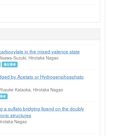
arboxylate in the mixed-valence state
isawa-Suzuki, Hirotaka Nagao
責任著者
idged by Acetato or Hydrogenphosphato
Yusuke Kataoka, Hirotaka Nagao
著者
g a sulfato bridging ligand on the doubly
ronic structures
irotaka Nagao