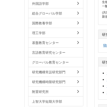
生
外国語学部
一
(
総合グローバル学部
新
国際教養学部
理工学部
研
基盤教育センター
物
言語教育研究センター
研
グローバル教育センター
研究機構常設研究部門
研究機構時限研究部門
附置研究所
上智大学短期大学部