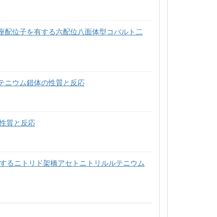
三座配位子を有する六配位八面体型コバルト二
ルテニウム錯体の性質と反応
の性質と反応
子とするニトリド架橋アセトニトリルルテニウム