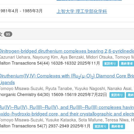
1981年4月 - 1985年3月
上智大学 理工学部化学科
文
95
Dinitrogen-bridged diruthenium complexes bearing 2,6-pyridinedic
Kazunari Uehara, Nayoung Kim, Aya Benzaki, Midori Otsuka, Tomoyo M
Dalton Transactions 54(44) 16328-16332 2025年11月
査読有り
最終著者
Diruthenium(IV,IV) Complexes with {Ru
(μ-O)
} Diamond Core Br
2
2
Ligands
Tomoyo Misawa-Suzuki, Ryuta Tanabe, Yuyuko Nagoshi, Nanako Asai, 
Inorganic Chemistry 64(30) 15609-15619 2025年7月22日
査読有り
最終
Ru(IV)–Ru(IV), Ru(III)–Ru(IV), and Ru(III)–Ru(III) complexes havin
oxido-/hydroxio-bridged core, and their crystallographic and elect
Tomoyo Misawa-Suzuki, Yusuke Kataoka, Sota Mafune, Teresa Niwa, H
Dalton Transactions 54(7) 2937-2949 2025年1月
査読有り
最終著者