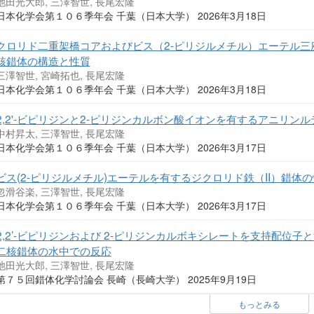
池田光大郎, 三澤智世, 長尾宏隆
日本化学会第１０６季年会 千葉（日本大学） 2026年3月18日
クロリド二重架橋コアおよびビス（2-ピリジルメチル）エーテル
核錯体の構造と性質
三澤智世, 宮崎拓也, 長尾宏隆
日本化学会第１０６季年会 千葉（日本大学） 2026年3月18日
2,2'-ビピリジンと2-ピリジンカルボン酸イオンを有するアニリン
中村昇太, 三澤智世, 長尾宏隆
日本化学会第１０６季年会 千葉（日本大学） 2026年3月17日
ビス(2-ピリジルメチル)エーテルを有するジクロリド鉄（II）錯体
忽滑谷楽, 三澤智世, 長尾宏隆
日本化学会第１０６季年会 千葉（日本大学） 2026年3月17日
2,2’-ビピリジンおよび 2-ピリジンカルボキシレートを支持配位
二核錯体の水中での反応
池田光大郎, 三澤智世, 長尾宏隆
第７５回錯体化学討論会 長崎（長崎大学） 2025年9月19日
もっとみる