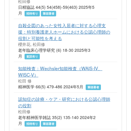
松田修
日精協誌 44(5) 54(458)-59(463) 2025年5
月
招待有り
筆頭著者
自殺企図のあった女性入居者に対する心理支
援：特別養護老人ホームにおける公認心理師の
役割と可能性を考える
櫻井花, 松田修
老年臨床心理学研究 (6) 18-30 2025年3
月
査読有り
知能検査：Wechsler知能検査（WAIS-IV、
WISC-V）
松田 修
精神医学 66(5) 479-486 2024年5月
筆頭著者
認知症の診療・ケア・研究における公認心理師
の役割
松田修
老年精神医学雑誌 35(2) 135-140 2024年2
月
招待有り
筆頭著者