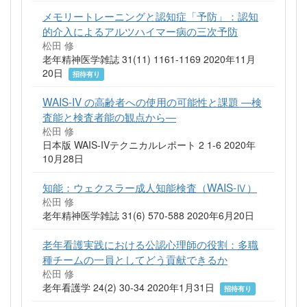
メモリートレーニングと認知症「予防」：認知
的介入によるアルツハイマー病の三次予防
松田 修
老年精神医学雑誌 31(11) 1161-1169 2020年11月
20日
招待有り
WAIS-IV の高齢者への使用の可能性と課題 ―検
査能と検査者能の観点から―
松田 修
日本版 WAIS-IVテクニカルレポート 2 1-6 2020年
10月28日
知能：ウェクスラー成人知能検査（WAIS-Ⅳ）
松田 修
老年精神医学雑誌 31(6) 570-588 2020年6月20日
老年看護実践における公認心理師の役割：多職
種チームの一員としてどう貢献できるか
松田 修
老年看護学 24(2) 30-34 2020年1月31日
招待有り