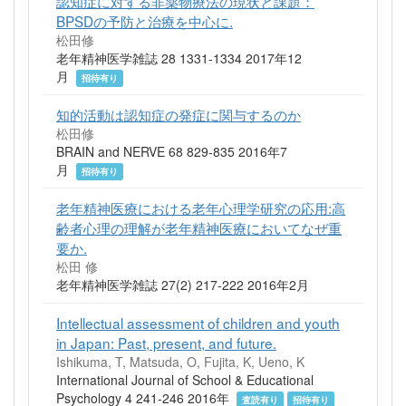
認知症に対する非薬物療法の現状と課題：
BPSDの予防と治療を中心に.
松田修
老年精神医学雑誌 28 1331-1334 2017年12
月
招待有り
知的活動は認知症の発症に関与するのか
松田修
BRAIN and NERVE 68 829-835 2016年7
月
招待有り
老年精神医療における老年心理学研究の応用:高
齢者心理の理解が老年精神医療においてなぜ重
要か.
松田 修
老年精神医学雑誌 27(2) 217-222 2016年2月
Intellectual assessment of children and youth
in Japan: Past, present, and future.
Ishikuma, T, Matsuda, O, Fujita, K, Ueno, K
International Journal of School & Educational
Psychology 4 241-246 2016年
査読有り
招待有り