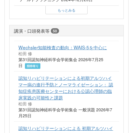
もっとみる
講演・口頭発表等
50
Wechsler知能検査の動向：WAIS-5を中心に
松田 修
第31回認知神経科学会学術集会 2026年7月25
日
招待有り
認知リハビリテーションによる初期アルツハイ
マー病の進行予防とノーマライゼーション： 認
知症疾患医療センターにおける公認心理師の臨
床実践の可能性と課題
松田 修
第31回認知神経科学会学術集会 一般演題 2026年7
月25日
認知リハビリテーションによる 初期アルツハイ