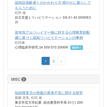
認知症高齢者とのかかわり方 穏やかに暮らして
もらうために
松田 修
自立支援とリハビリテーション 3/6,41-43 2006年2
月
若年性アルツハイマー病に対する心理教育的配
慮に基づく認知リハビリテーションの事例
松田修
心理臨床学研究 24 559-570 2006年
査読有り
1
2
»
MISC
2
知的障害児の母親の将来不安に関する研究
紫藤 恵美, 松田 修
東京学芸大学紀要. 総合教育科学系 61(1) 205-
212 2010年2月