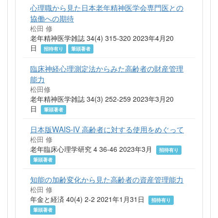
心理職から見た日本老年精神医学会専門医との
協働への期待
松田 修
老年精神医学雑誌 34(4) 315-320 2023年4月20
日
招待有り
筆頭著者
臨床神経心理測定法からみた高齢者の財産管理
能力
松田修
老年精神医学雑誌 34(3) 252-259 2023年3月20
日
筆頭著者
日本版WAIS-IV 高齢者に対する使用をめぐって
松田 修
老年臨床心理学研究 4 36-46 2023年3月
招待有り
筆頭著者
知能の加齢変化から見た高齢者の資産管理能力
松田 修
年金と経済 40(4) 2-2 2021年1月31日
招待有り
筆頭著者