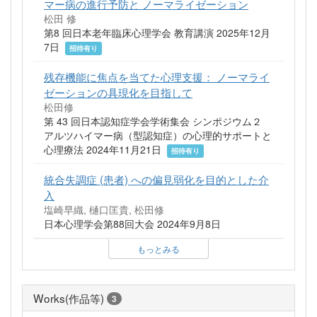
マー病の進行予防と ノーマライゼーション
松田 修
第8 回日本老年臨床心理学会 教育講演 2025年12月
7日
招待有り
残存機能に焦点を当てた心理支援： ノーマライ
ゼーションの具現化を目指して
松田修
第 43 回日本認知症学会学術集会 シンポジウム２
アルツハイマー病（型認知症）の心理的サポートと
心理療法 2024年11月21日
招待有り
統合失調症 (患者) への偏見弱化を目的とした介
入
塩崎早織, 樋口匡貴, 松田修
日本心理学会第88回大会 2024年9月8日
もっとみる
Works(作品等)
3