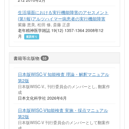
生活場面における実行機能障害のアセスメント
(第1報)アルツハイマー病患者の実行機能障害
紫藤 恵美, 松田 修, 斎藤 正彦
老年精神医学雑誌 19(12) 1357-1364 2008年12
月
査読有り
書籍等出版物
55
日本版WISC-V 知能検査 理論・解釈マニュアル
第2版
日本版WISC-V., 刊行委員会のメンバーとし, 翻案作
成
日本文化科学社 2026年6月
日本版WISC-V知能検査 実施・採点マニュアル
第2版
日本版WISC-V 刊行委員会のメンバーとして翻案作
成