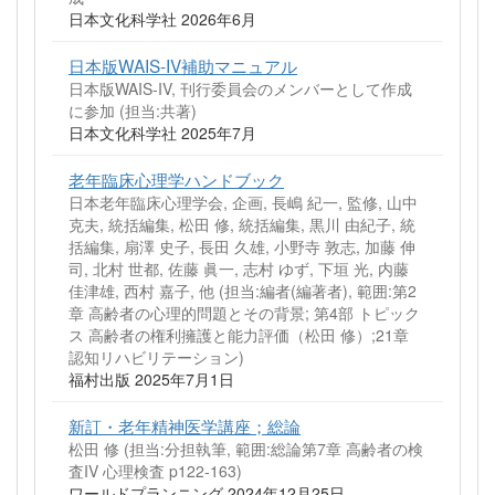
日本文化科学社 2026年6月
日本版WAIS-IV補助マニュアル
日本版WAIS-IV, 刊行委員会のメンバーとして作成
に参加 (担当:共著)
日本文化科学社 2025年7月
老年臨床心理学ハンドブック
日本老年臨床心理学会, 企画, 長嶋 紀一, 監修, 山中
克夫, 統括編集, 松田 修, 統括編集, 黒川 由紀子, 統
括編集, 扇澤 史子, 長田 久雄, 小野寺 敦志, 加藤 伸
司, 北村 世都, 佐藤 眞一, 志村 ゆず, 下垣 光, 内藤
佳津雄, 西村 嘉子, 他 (担当:編者(編著者), 範囲:第2
章 高齢者の心理的問題とその背景; 第4部 トピック
ス 高齢者の権利擁護と能力評価（松田 修）;21章
認知リハビリテーション)
福村出版 2025年7月1日
新訂・老年精神医学講座；総論
松田 修 (担当:分担執筆, 範囲:総論第7章 高齢者の検
査IV 心理検査 p122-163)
ワールドプランニング 2024年12月25日