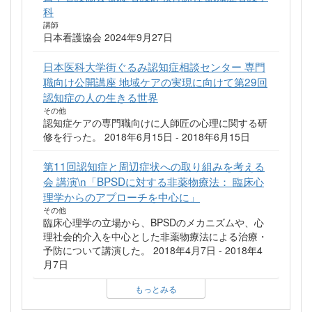
科
講師
日本看護協会 2024年9月27日
日本医科大学街ぐるみ認知症相談センター 専門
職向け公開講座 地域ケアの実現に向けて第29回
認知症の人の生きる世界
その他
認知症ケアの専門職向けに人師匠の心理に関する研
修を行った。 2018年6月15日 - 2018年6月15日
第11回認知症と周辺症状への取り組みを考える
会 講演\n「BPSDに対する非薬物療法： 臨床心
理学からのアプローチを中心に」
その他
臨床心理学の立場から、BPSDのメカニズムや、心
理社会的介入を中心とした非薬物療法による治療・
予防について講演した。 2018年4月7日 - 2018年4
月7日
もっとみる