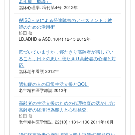
老年期「概論」.
臨床心理学. 増刊第4号. 2012年
WISC－Ⅳによる発達障害のアセスメント：教
師のための活用術
松田 修
LD,ADHD & ASD. 10(4) 12-15 2012年
気づいていますか，寝たきり高齢者が感じてい
ること，日々の思い: 寝たきり高齢者の心理と対
応.
臨床老年看護 2012年
認知症の人の日常生活支援とQOL.
老年精神医学雑誌 2012年
高齢者の生活支援のための心理検査の活かし方:
高齢者の経済行為能力と心理検査.
松田 修
老年精神医学雑誌, 22(10) 1131-1136 2011年10月
認知症高齢者の権利擁護と能力評価:知能検査お