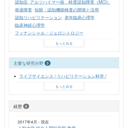
認知症, アルツハイマー病，軽度認知障害（MCI）
発達障害
知能・認知機能検査の開発と活用
認知リハビリテーション
老年臨床心理学
臨床神経心理学
フィナンシャル・ジェロントロジー
もっとみる
主要な研究分野
3
ライフサイエンス / リハビリテーション科学 /
もっとみる
経歴
5
2017年4月 - 現在
上智大学 総合人間科学部 教授