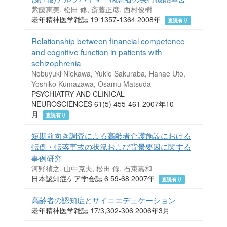
紫藤恵美, 松田 修, 斎藤正彦, 西村俊樹
老年精神医学雑誌 19 1357-1364 2008年
査読有り
Relationship between financial competence
and cognitive function in patients with
schizophrenia
Nobuyuki Niekawa, Yukie Sakuraba, Hanae Uto,
Yoshiko Kumazawa, Osamu Matsuda
PSYCHIATRY AND CLINICAL
NEUROSCIENCES 61(5) 455-461 2007年10
月
査読有り
短期前向き調査による高齢者介護施設における
転倒・転落事故の状況および背景要因に関する
事例研究
河野禎之, 山中克夫, 松田 修, 石束嘉和
日本認知症ケア学会誌 6 59-68 2007年
査読有り
高齢者の認知症とサイコエデュケーション
老年精神医学雑誌 17/3,302-306 2006年3月