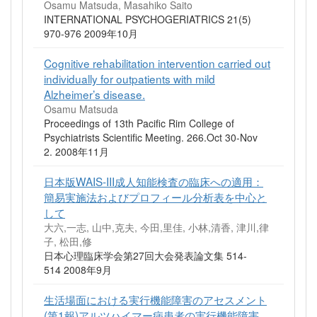
Osamu Matsuda, Masahiko Saito
INTERNATIONAL PSYCHOGERIATRICS 21(5)
970-976 2009年10月
Cognitive rehabilitation intervention carried out
individually for outpatients with mild
Alzheimer’s disease.
Osamu Matsuda
Proceedings of 13th Pacific Rim College of
Psychiatrists Scientific Meeting. 266.Oct 30-Nov
2. 2008年11月
日本版WAIS-III成人知能検査の臨床への適用：
簡易実施法およびプロフィール分析表を中心と
して
大六,一志, 山中,克夫, 今田,里佳, 小林,清香, 津川,律
子, 松田,修
日本心理臨床学会第27回大会発表論文集 514-
514 2008年9月
生活場面における実行機能障害のアセスメント
(第1報)アルツハイマー病患者の実行機能障害