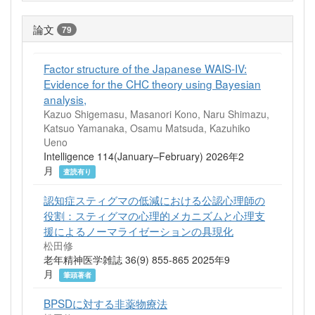
論文
79
Factor structure of the Japanese WAIS-IV:
Evidence for the CHC theory using Bayesian
analysis,
Kazuo Shigemasu, Masanori Kono, Naru Shimazu,
Katsuo Yamanaka, Osamu Matsuda, Kazuhiko
Ueno
Intelligence 114(January–February) 2026年2
月
査読有り
認知症スティグマの低減における公認心理師の
役割：スティグマの心理的メカニズムと心理支
援によるノーマライゼーションの具現化
松田修
老年精神医学雑誌 36(9) 855-865 2025年9
月
筆頭著者
BPSDに対する非薬物療法