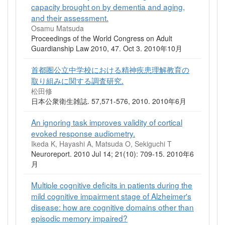
capacity brought on by dementia and aging,
and their assessment.
Osamu Matsuda
Proceedings of the World Congress on Adult
Guardianship Law 2010, 47. Oct 3. 2010年10月
首都圏公立中学校における精神疾患理解教育の
取り組みに関する調査研究.
松田修
日本公衆衛生雑誌. 57,571-576, 2010. 2010年6月
An ignoring task improves validity of cortical
evoked response audiometry.
Ikeda K, Hayashi A, Matsuda O, Sekiguchi T
Neuroreport. 2010 Jul 14; 21(10): 709-15. 2010年6
月
Multiple cognitive deficits in patients during the
mild cognitive impairment stage of Alzheimer's
disease: how are cognitive domains other than
episodic memory impaired?