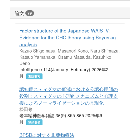
論文
79
Factor structure of the Japanese WAIS-IV:
Evidence for the CHC theory using Bayesian
analysis,
Kazuo Shigemasu, Masanori Kono, Naru Shimazu,
Katsuo Yamanaka, Osamu Matsuda, Kazuhiko
Ueno
Intelligence 114(January–February) 2026年2
月
査読有り
認知症スティグマの低減における公認心理師の
役割：スティグマの心理的メカニズムと心理支
援によるノーマライゼーションの具現化
松田修
老年精神医学雑誌 36(9) 855-865 2025年9
月
筆頭著者
BPSDに対する非薬物療法