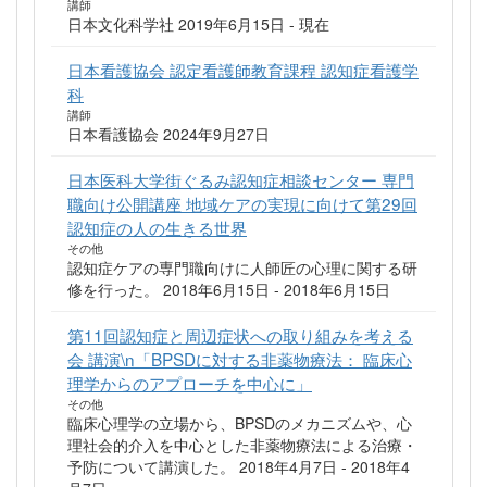
講師
日本文化科学社 2019年6月15日 - 現在
日本看護協会 認定看護師教育課程 認知症看護学
科
講師
日本看護協会 2024年9月27日
日本医科大学街ぐるみ認知症相談センター 専門
職向け公開講座 地域ケアの実現に向けて第29回
認知症の人の生きる世界
その他
認知症ケアの専門職向けに人師匠の心理に関する研
修を行った。 2018年6月15日 - 2018年6月15日
第11回認知症と周辺症状への取り組みを考える
会 講演\n「BPSDに対する非薬物療法： 臨床心
理学からのアプローチを中心に」
その他
臨床心理学の立場から、BPSDのメカニズムや、心
理社会的介入を中心とした非薬物療法による治療・
予防について講演した。 2018年4月7日 - 2018年4