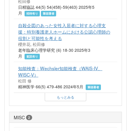
松田修
日精協誌 44(5) 54(458)-59(463) 2025年5
月
招待有り
筆頭著者
自殺企図のあった女性入居者に対する心理支
援：特別養護老人ホームにおける公認心理師の
役割と可能性を考える
櫻井花, 松田修
老年臨床心理学研究 (6) 18-30 2025年3
月
査読有り
知能検査：Wechsler知能検査（WAIS-IV、
WISC-V）
松田 修
精神医学 66(5) 479-486 2024年5月
筆頭著者
もっとみる
MISC
2