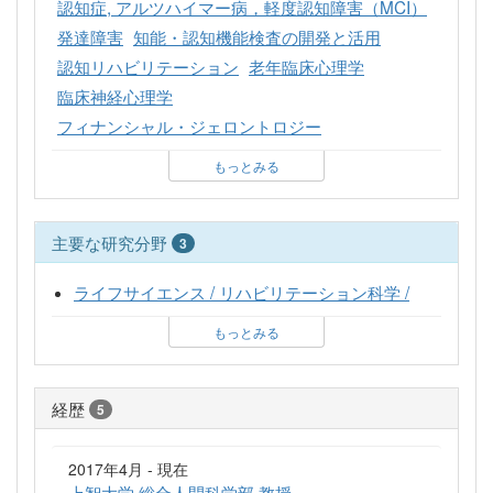
認知症, アルツハイマー病，軽度認知障害（MCI）
発達障害
知能・認知機能検査の開発と活用
認知リハビリテーション
老年臨床心理学
臨床神経心理学
フィナンシャル・ジェロントロジー
もっとみる
主要な研究分野
3
ライフサイエンス / リハビリテーション科学 /
もっとみる
経歴
5
2017年4月 - 現在
上智大学 総合人間科学部 教授