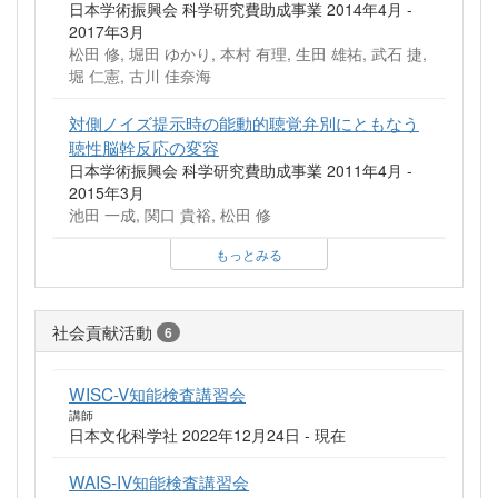
日本学術振興会 科学研究費助成事業 2014年4月 -
2017年3月
松田 修, 堀田 ゆかり, 本村 有理, 生田 雄祐, 武石 捷,
堀 仁憲, 古川 佳奈海
対側ノイズ提示時の能動的聴覚弁別にともなう
聴性脳幹反応の変容
日本学術振興会 科学研究費助成事業 2011年4月 -
2015年3月
池田 一成, 関口 貴裕, 松田 修
もっとみる
社会貢献活動
6
WISC-V知能検査講習会
講師
日本文化科学社 2022年12月24日 - 現在
WAIS-IV知能検査講習会