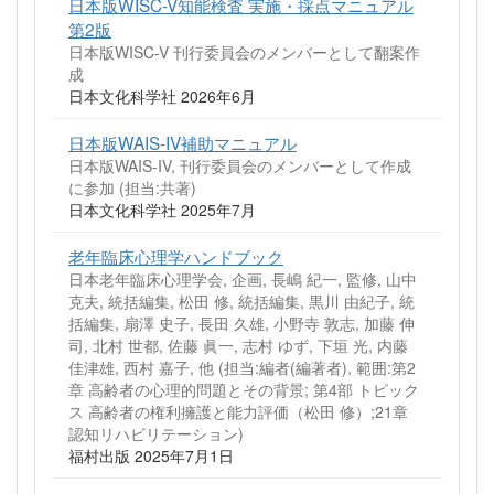
日本版WISC-V知能検査 実施・採点マニュアル
第2版
日本版WISC-V 刊行委員会のメンバーとして翻案作
成
日本文化科学社 2026年6月
日本版WAIS-IV補助マニュアル
日本版WAIS-IV, 刊行委員会のメンバーとして作成
に参加 (担当:共著)
日本文化科学社 2025年7月
老年臨床心理学ハンドブック
日本老年臨床心理学会, 企画, 長嶋 紀一, 監修, 山中
克夫, 統括編集, 松田 修, 統括編集, 黒川 由紀子, 統
括編集, 扇澤 史子, 長田 久雄, 小野寺 敦志, 加藤 伸
司, 北村 世都, 佐藤 眞一, 志村 ゆず, 下垣 光, 内藤
佳津雄, 西村 嘉子, 他 (担当:編者(編著者), 範囲:第2
章 高齢者の心理的問題とその背景; 第4部 トピック
ス 高齢者の権利擁護と能力評価（松田 修）;21章
認知リハビリテーション)
福村出版 2025年7月1日