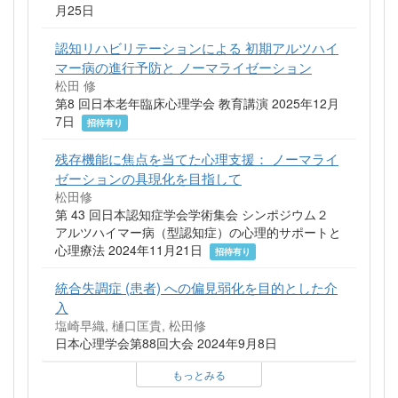
月25日
認知リハビリテーションによる 初期アルツハイ
マー病の進行予防と ノーマライゼーション
松田 修
第8 回日本老年臨床心理学会 教育講演 2025年12月
7日
招待有り
残存機能に焦点を当てた心理支援： ノーマライ
ゼーションの具現化を目指して
松田修
第 43 回日本認知症学会学術集会 シンポジウム２
アルツハイマー病（型認知症）の心理的サポートと
心理療法 2024年11月21日
招待有り
統合失調症 (患者) への偏見弱化を目的とした介
入
塩崎早織, 樋口匡貴, 松田修
日本心理学会第88回大会 2024年9月8日
もっとみる