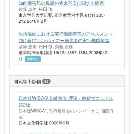
知的障害児の母親の将来不安に関する研究
紫藤 恵美, 松田 修
東京学芸大学紀要. 総合教育科学系 61(1) 205-
212 2010年2月
生活場面における実行機能障害のアセスメント
(第1報)アルツハイマー病患者の実行機能障害
紫藤 恵美, 松田 修, 斎藤 正彦
老年精神医学雑誌 19(12) 1357-1364 2008年12
月
査読有り
書籍等出版物
55
日本版WISC-V 知能検査 理論・解釈マニュアル
第2版
日本版WISC-V., 刊行委員会のメンバーとし, 翻案作
成
日本文化科学社 2026年6月