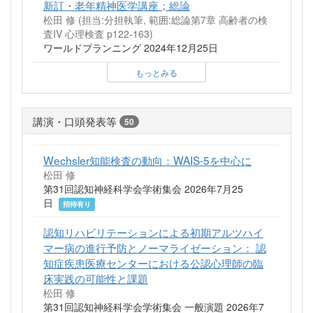
新訂・老年精神医学講座；総論
松田 修 (担当:分担執筆, 範囲:総論第7章 高齢者の検
査IV 心理検査 p122-163)
ワールドプランニング 2024年12月25日
もっとみる
講演・口頭発表等
50
Wechsler知能検査の動向：WAIS-5を中心に
松田 修
第31回認知神経科学会学術集会 2026年7月25
日
招待有り
認知リハビリテーションによる初期アルツハイ
マー病の進行予防とノーマライゼーション： 認
知症疾患医療センターにおける公認心理師の臨
床実践の可能性と課題
松田 修
第31回認知神経科学会学術集会 一般演題 2026年7