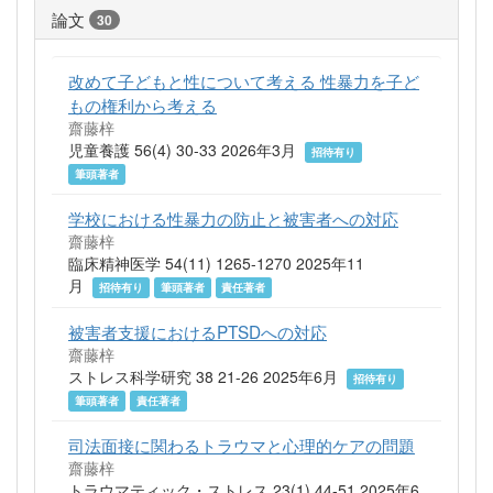
論文
30
改めて子どもと性について考える 性暴力を子ど
もの権利から考える
齋藤梓
児童養護 56(4) 30-33 2026年3月
招待有り
筆頭著者
学校における性暴力の防止と被害者への対応
齋藤梓
臨床精神医学 54(11) 1265-1270 2025年11
月
招待有り
筆頭著者
責任著者
被害者支援におけるPTSDへの対応
齋藤梓
ストレス科学研究 38 21-26 2025年6月
招待有り
筆頭著者
責任著者
司法面接に関わるトラウマと心理的ケアの問題
齋藤梓
トラウマティック・ストレス 23(1) 44-51 2025年6