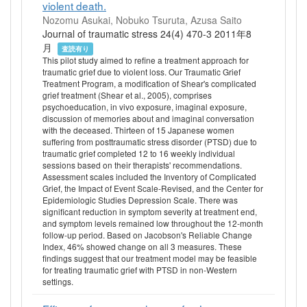
violent death.
Nozomu Asukai, Nobuko Tsuruta, Azusa Saito
Journal of traumatic stress 24(4) 470-3 2011年8
月
査読有り
This pilot study aimed to refine a treatment approach for
traumatic grief due to violent loss. Our Traumatic Grief
Treatment Program, a modification of Shear's complicated
grief treatment (Shear et al., 2005), comprises
psychoeducation, in vivo exposure, imaginal exposure,
discussion of memories about and imaginal conversation
with the deceased. Thirteen of 15 Japanese women
suffering from posttraumatic stress disorder (PTSD) due to
traumatic grief completed 12 to 16 weekly individual
sessions based on their therapists' recommendations.
Assessment scales included the Inventory of Complicated
Grief, the Impact of Event Scale-Revised, and the Center for
Epidemiologic Studies Depression Scale. There was
significant reduction in symptom severity at treatment end,
and symptom levels remained low throughout the 12-month
follow-up period. Based on Jacobson's Reliable Change
Index, 46% showed change on all 3 measures. These
findings suggest that our treatment model may be feasible
for treating traumatic grief with PTSD in non-Western
settings.