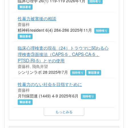
臨床心理学 26(1) 119-119 2026年1月
招待有り
筆頭著者
性暴力被害後の相談
齋藤梓
精神科resident 6(4) 284-286 2025年11月
招待有り
筆頭著者
臨床心理検査の現在（24）トラウマに関わる心
理検査③面接法（CAPS-5，CAPS-CA-5，
PTSD-RI-5）とその使用
齋藤梓, 飛鳥井望
シンリンラボ 28 2025年7月
招待有り
筆頭著者
性暴力のない社会を目指すために
齋藤梓
月刊保団連 (1449) 4-9 2025年6月
招待有り
筆頭著者
もっとみる