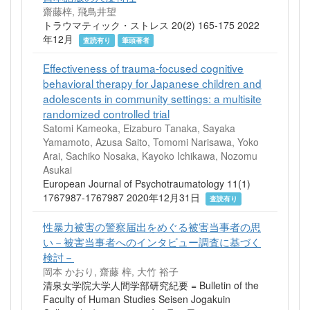
齋藤梓, 飛鳥井望
トラウマティック・ストレス 20(2) 165-175 2022
年12月
査読有り
筆頭著者
Effectiveness of trauma-focused cognitive
behavioral therapy for Japanese children and
adolescents in community settings: a multisite
randomized controlled trial
Satomi Kameoka, Eizaburo Tanaka, Sayaka
Yamamoto, Azusa Saito, Tomomi Narisawa, Yoko
Arai, Sachiko Nosaka, Kayoko Ichikawa, Nozomu
Asukai
European Journal of Psychotraumatology 11(1)
1767987-1767987 2020年12月31日
査読有り
性暴力被害の警察届出をめぐる被害当事者の思
い－被害当事者へのインタビュー調査に基づく
検討－
岡本 かおり, 齋藤 梓, 大竹 裕子
清泉女学院大学人間学部研究紀要 = Bulletin of the
Faculty of Human Studies Seisen Jogakuin