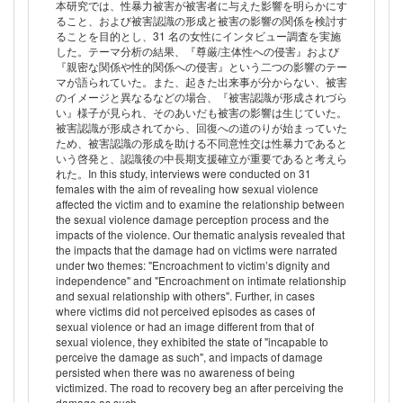
本研究では、性暴力被害が被害者に与えた影響を明らかにす
ること、および被害認識の形成と被害の影響の関係を検討す
ることを目的とし、31 名の女性にインタビュー調査を実施
した。テーマ分析の結果、『尊厳/主体性への侵害』および
『親密な関係や性的関係への侵害』という二つの影響のテー
マが語られていた。また、起きた出来事が分からない、被害
のイメージと異なるなどの場合、『被害認識が形成されづら
い』様子が見られ、そのあいだも被害の影響は生じていた。
被害認識が形成されてから、回復への道のりが始まっていた
ため、被害認識の形成を助ける不同意性交は性暴力であると
いう啓発と、認識後の中長期支援確立が重要であると考えら
れた。In this study, interviews were conducted on 31
females with the aim of revealing how sexual violence
affected the victim and to examine the relationship between
the sexual violence damage perception process and the
impacts of the violence. Our thematic analysis revealed that
the impacts that the damage had on victims were narrated
under two themes: "Encroachment to victimʼs dignity and
independence" and "Encroachment on intimate relationship
and sexual relationship with others". Further, in cases
where victims did not perceived episodes as cases of
sexual violence or had an image different from that of
sexual violence, they exhibited the state of "incapable to
perceive the damage as such", and impacts of damage
persisted when there was no awareness of being
victimized. The road to recovery beg an after perceiving the
damage as such.