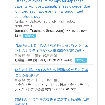
Efficacy of exposure therapy for Japanese
patients with posttraumatic stress disorder due
to mixed traumatic events： a randomized
controlled study
Asukai.N, Saito.A, Tsuruta.N, Kishimoto.J,
Nishikawa.T
Journal of Traumatic Stress 23(6) 744-50 2010年
12月
査読有り
PE療法によるPTSD治療過程におけるクライエ
ントのナラティブ変化と非機能的認知の修正
齋藤 梓, 鶴田 信子, 飛鳥井 望
心理臨床学研究 28(1) 62-73 2010年4月
査読有り
被害者支援における良好な機関連携の質的分析
による要因検討
齋藤 梓, 元木 未知子, 鶴田 信子
トラウマティック・ストレス : 日本トラウマティッ
ク・ストレス学会誌 8(2) 147-157 2010年
強制わいせつ事件の被害者に対する短縮版PE療
法の試み