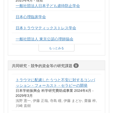
一般社団法人日本子ども虐待防止学会
日本心理臨床学会
日本トラウマティックストレス学会
一般社団法人 東京公認心理師協会
もっとみる
共同研究・競争的資金等の研究課題
9
トラウマに配慮したうつと不安に対するコンパ
ッション・フォーカスト・セラピーの開発
日本学術振興会 科学研究費助成事業 2024年4月 -
2029年3月
浅野 憲一, 伊藤 正哉, 寺島 瞳, 伊藤 まどか, 齋藤 梓,
川崎 直樹