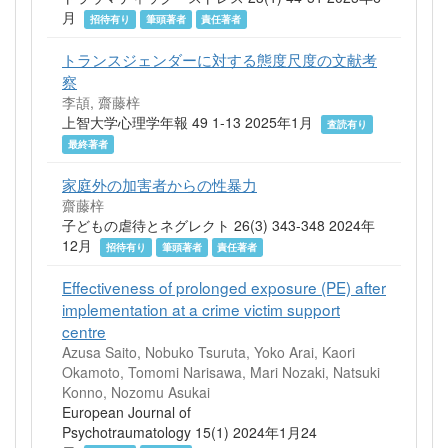
月
招待有り
筆頭著者
責任著者
トランスジェンダーに対する態度尺度の文献考
察
李頡, 齋藤梓
上智大学心理学年報 49 1-13 2025年1月
査読有り
最終著者
家庭外の加害者からの性暴力
齋藤梓
子どもの虐待とネグレクト 26(3) 343-348 2024年
12月
招待有り
筆頭著者
責任著者
Effectiveness of prolonged exposure (PE) after
implementation at a crime victim support
centre
Azusa Saito, Nobuko Tsuruta, Yoko Arai, Kaori
Okamoto, Tomomi Narisawa, Mari Nozaki, Natsuki
Konno, Nozomu Asukai
European Journal of
Psychotraumatology 15(1) 2024年1月24