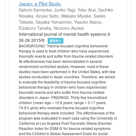
Japan: a Pilot Study.
Satomi Kameoka, Junko Yagi, Yoko Arai, Sachiko
Nosaka, Azusa Saito, Wakako Miyake, Saeko
Takada, Sayaka Yamamoto, Yasuko Asano,
Eizaburo Tanaka, Nozomu Asukai
International journal of mental health systems 9
26-26 2015年
査読有り
BACKGROUND: Trauma-focused cognitive behavioral
therapy is used to treat children who have experienced
traumatic events and suffer from trauma-related disorders.
Its effectiveness has been demonstrated in several
randomized controlled studies. However, most of these
studies have been performed in the United States, with few
studies conducted in Asian countries. Therefore, we aimed
to evaluate the feasibility of trauma-focused cognitive
behavioral therapy in children who have experienced
traumatic events and who suffer from trauma-related
disorders in Japan. FINDINGS: Thirty-five traumatized
children (mean age = 10.9 years; range = 3-17 years;
74.3% girls) who received trauma-focused cognitive
behavioral therapy were included. The effectiveness of the
program was evaluated in each case using the University of
California at Los Angeles Post-Traumatic Stress Disorder
Reaction Index for DSM-IV for trauma-related symptoms
and the Children's Global Assessment Scale for social