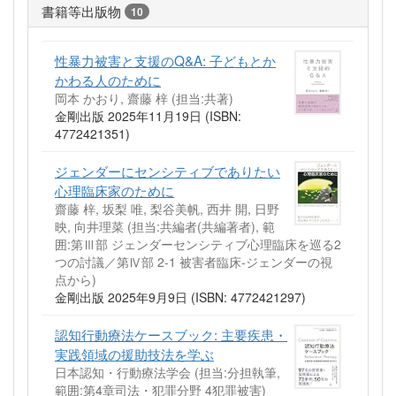
書籍等出版物
10
性暴力被害と支援のQ&A: 子どもとか
かわる人のために
岡本 かおり, 齋藤 梓 (担当:共著)
金剛出版 2025年11月19日 (ISBN:
4772421351)
ジェンダーにセンシティブでありたい
心理臨床家のために
齋藤 梓, 坂梨 唯, 梨谷美帆, 西井 開, 日野
映, 向井理菜 (担当:共編者(共編著者), 範
囲:第Ⅲ部 ジェンダーセンシティブ心理臨床を巡る2
つの討議／第Ⅳ部 2-1 被害者臨床‐ジェンダーの視
点から)
金剛出版 2025年9月9日 (ISBN: 4772421297)
認知行動療法ケースブック: 主要疾患・
実践領域の援助技法を学ぶ
日本認知・行動療法学会 (担当:分担執筆,
範囲:第4章司法・犯罪分野 4犯罪被害)