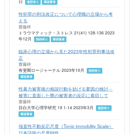
日
査読有り
筆頭著者
性犯罪の刑法改正について心理職の立場から考
える
齋藤梓
トラウマティック・ストレス 21(41) 128-136 2023
年12月
招待有り
筆頭著者
臨床心理の立場から見た2023年性犯罪刑事法改
正
齋藤梓
有斐閣ロージャーナル 2023年10月
招待有り
筆頭著者
性暴力被害後の相談行動を妨げる要因の検討－
被害に直面した際の被害者の反応に着目して
齋藤梓
目白大学心理学研究 19 1-14 2023年3月
査読有り
筆頭著者
強直性不動反応尺度（Tonic immobility Scale）
日本語版の尺度特性