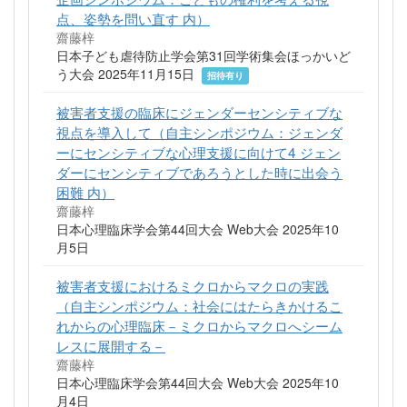
点、姿勢を問い直す 内）
齋藤梓
日本子ども虐待防止学会第31回学術集会ほっかいど
う大会 2025年11月15日
招待有り
被害者支援の臨床にジェンダーセンシティブな
視点を導入して（自主シンポジウム：ジェンダ
ーにセンシティブな心理支援に向けて4 ジェン
ダーにセンシティブであろうとした時に出会う
困難 内）
齋藤梓
日本心理臨床学会第44回大会 Web大会 2025年10
月5日
被害者支援におけるミクロからマクロの実践
（自主シンポジウム：社会にはたらきかけるこ
れからの心理臨床－ミクロからマクロへシーム
レスに展開する－
齋藤梓
日本心理臨床学会第44回大会 Web大会 2025年10
月4日