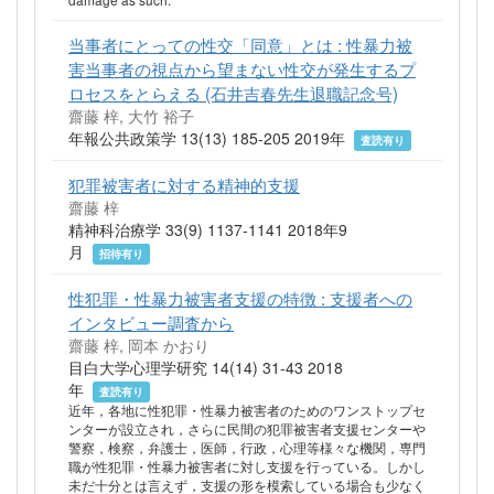
当事者にとっての性交「同意」とは : 性暴力被
害当事者の視点から望まない性交が発生するプ
ロセスをとらえる (石井吉春先生退職記念号)
齋藤 梓, 大竹 裕子
年報公共政策学 13(13) 185-205 2019年
査読有り
犯罪被害者に対する精神的支援
齋藤 梓
精神科治療学 33(9) 1137-1141 2018年9
月
招待有り
性犯罪・性暴力被害者支援の特徴 : 支援者への
インタビュー調査から
齋藤 梓, 岡本 かおり
目白大学心理学研究 14(14) 31-43 2018
年
査読有り
近年，各地に性犯罪・性暴力被害者のためのワンストップセ
ンターが設立され，さらに民間の犯罪被害者支援センターや
警察，検察，弁護士，医師，行政，心理等様々な機関，専門
職が性犯罪・性暴力被害者に対し支援を行っている。しかし
未だ十分とは言えず，支援の形を模索している場合も少なく