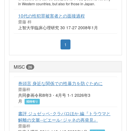
in Western countries, but also for those in Japan.
10代の性犯罪被害者との面接過程
齋藤 梓
上智大学臨床心理研究 30 17-27 2008年1月
1
MISC
26
巻頭言 身近な関係での性暴力を防ぐために
齋藤梓
共同参画令和8年3・4月号 1-1 2026年3
月
招待有り
書評 ジュゼッペ･クラパロほか 編『トラウマと
解離の文脈--ピエール･ジャネの再発見』
齋藤梓