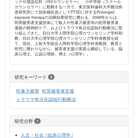
ックや感染症科（HIVカウンセラー）、小中学校（スクール
カウンセラー）に勤務する一方で、東京医科歯科大学難治疾
患研究所にて技術補佐員としてPTSDに対するProlonged
exposure therapyの治療効果研究に携わる。2008年からは、
民間被害者支援団体にて殺人や性暴力被害等の犯罪被害者、
遺族の精神的ケア、およびトラウマ焦点化認知行動療法に取
り組んできた。目白大学人間学部心理カウンセリング学科助
教、目白大学心理学部心理カウンセリング学科准教授を経
て、現在、上智大学総合人間科学部心理学科准教授。教育と
研究に携わりながら、被害者支援の実践も継続している。臨
床心理士、公認心理師、博士（心理学）。
研究キーワード
3
性暴力被害
犯罪被害者支援
トラウマ焦点化認知行動療法
研究分野
1
人文・社会 / 臨床心理学 /