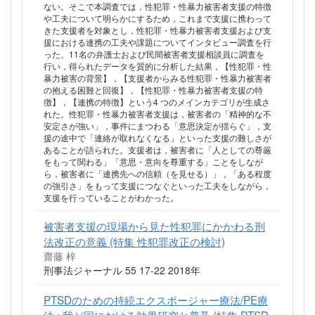
ない。そこで本調査では，性犯罪・性暴力被害者支援の特徴
や工夫について明らかにするため，これまで支援に携わって
きた支援者を対象とし，性犯罪・性暴力被害者支援および支
援における連携の工夫や課題についてインタビュー調査を行
った。11名の弁護士および民間被害者支援相談員に調査を
行い，得られたデータを質的に分析した結果，【性犯罪・性
暴力被害の背景】，【支援者からみる性犯罪・性暴力被害者
の抱える困難と回復】，【性犯罪・性暴力被害者支援の特
徴】，【連携の特徴】という4 つのメインカテゴリが生成さ
れた。性犯罪・性暴力被害者支援は，被害者の「精神的な不
安定さが強い」，事件にまつわる「意思決定が揺らぐ」，支
援の途中で「連絡が取れなくなる」といった支援の難しさが
あることが語られた。支援者は，被害者に「人としての尊厳
をもって関わる」「意思・意向を尊重する」ことをしなが
ら，被害者に「連携先への信頼（を見せる）」，「ある程度
の強引さ」をもって支援につなぐといった工夫をしながら，
支援を行っていることがわかった。
被害者支援の現場から見た性犯罪にかかわる刑
法改正の意義 (特集 性犯罪改正の検討)
齋藤 梓
刑事法ジャーナル 55 17-22 2018年
PTSDのための持続エクスポージャー療法/PE療
法 : 我が国における効果研究と普及 (特集 PTSD