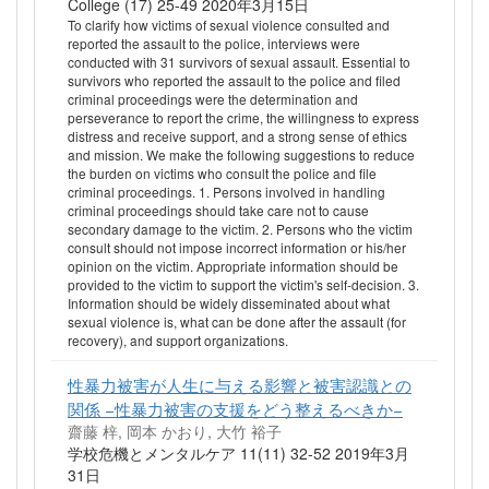
College (17) 25-49 2020年3月15日
To clarify how victims of sexual violence consulted and
reported the assault to the police, interviews were
conducted with 31 survivors of sexual assault. Essential to
survivors who reported the assault to the police and filed
criminal proceedings were the determination and
perseverance to report the crime, the willingness to express
distress and receive support, and a strong sense of ethics
and mission. We make the following suggestions to reduce
the burden on victims who consult the police and file
criminal proceedings. 1. Persons involved in handling
criminal proceedings should take care not to cause
secondary damage to the victim. 2. Persons who the victim
consult should not impose incorrect information or his/her
opinion on the victim. Appropriate information should be
provided to the victim to support the victim's self-decision. 3.
Information should be widely disseminated about what
sexual violence is, what can be done after the assault (for
recovery), and support organizations.
性暴力被害が人生に与える影響と被害認識との
関係 −性暴力被害の支援をどう整えるべきか−
齋藤 梓, 岡本 かおり, 大竹 裕子
学校危機とメンタルケア 11(11) 32-52 2019年3月
31日