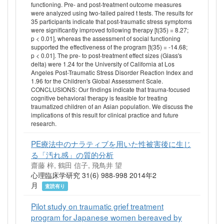
functioning. Pre- and post-treatment outcome measures
were analyzed using two-tailed paired t tests. The results for
35 participants indicate that post-traumatic stress symptoms
were significantly improved following therapy [t(35) = 8.27;
p < 0.01], whereas the assessment of social functioning
supported the effectiveness of the program [t(35) = -14.68;
p < 0.01]. The pre- to post-treatment effect sizes (Glass's
delta) were 1.24 for the University of California at Los
Angeles Post-Traumatic Stress Disorder Reaction Index and
1.96 for the Children's Global Assessment Scale.
CONCLUSIONS: Our findings indicate that trauma-focused
cognitive behavioral therapy is feasible for treating
traumatized children of an Asian population. We discuss the
implications of this result for clinical practice and future
research.
PE療法中のナラティブを用いた性被害後に生じ
る「汚れ感」の質的分析
齋藤 梓, 鶴田 信子, 飛鳥井 望
心理臨床学研究 31(6) 988-998 2014年2
月
査読有り
Pilot study on traumatic grief treatment
program for Japanese women bereaved by