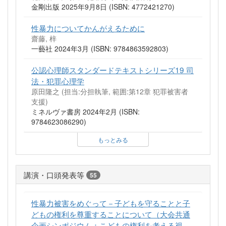
金剛出版 2025年9月8日 (ISBN: 4772421270)
性暴力についてかんがえるために
齋藤, 梓
一藝社 2024年3月 (ISBN: 9784863592803)
公認心理師スタンダードテキストシリーズ19 司
法・犯罪心理学
原田隆之 (担当:分担執筆, 範囲:第12章 犯罪被害者
支援)
ミネルヴァ書房 2024年2月 (ISBN:
9784623086290)
もっとみる
講演・口頭発表等
55
性暴力被害をめぐって－子どもを守ることと子
どもの権利を尊重することについて（大会共通
企画シンポジウム：こどもの権利を考える視