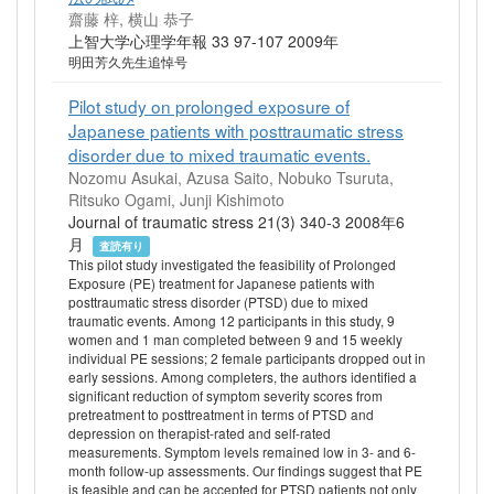
齋藤 梓, 横山 恭子
上智大学心理学年報 33 97-107 2009年
明田芳久先生追悼号
Pilot study on prolonged exposure of
Japanese patients with posttraumatic stress
disorder due to mixed traumatic events.
Nozomu Asukai, Azusa Saito, Nobuko Tsuruta,
Ritsuko Ogami, Junji Kishimoto
Journal of traumatic stress 21(3) 340-3 2008年6
月
査読有り
This pilot study investigated the feasibility of Prolonged
Exposure (PE) treatment for Japanese patients with
posttraumatic stress disorder (PTSD) due to mixed
traumatic events. Among 12 participants in this study, 9
women and 1 man completed between 9 and 15 weekly
individual PE sessions; 2 female participants dropped out in
early sessions. Among completers, the authors identified a
significant reduction of symptom severity scores from
pretreatment to posttreatment in terms of PTSD and
depression on therapist-rated and self-rated
measurements. Symptom levels remained low in 3- and 6-
month follow-up assessments. Our findings suggest that PE
is feasible and can be accepted for PTSD patients not only