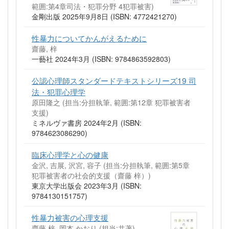
範囲:第4章司法・犯罪分野 4犯罪被害)
金剛出版 2025年9月8日 (ISBN: 4772421270)
性暴力についてかんがえるために
齋藤, 梓
一藝社 2024年3月 (ISBN: 9784863592803)
公認心理師スタンダードテキストシリーズ19 司
法・犯罪心理学
原田隆之 (担当:分担執筆, 範囲:第12章 犯罪被害者
支援)
ミネルヴァ書房 2024年2月 (ISBN:
9784623086290)
臨床心理学と心の健康
金沢, 吉展, 沢宮, 容子 (担当:分担執筆, 範囲:第5章
犯罪被害者の社会的支援（齋藤 梓）)
東京大学出版会 2023年3月 (ISBN:
9784130151757)
性暴力被害の心理支援
齋藤 梓, 岡本 かおり (担当:共著)