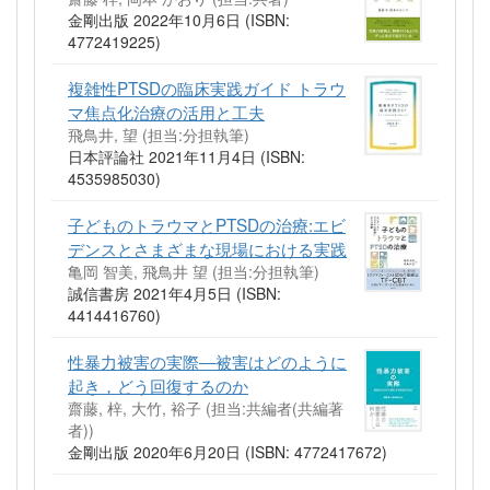
金剛出版 2022年10月6日 (ISBN:
4772419225)
複雑性PTSDの臨床実践ガイド トラウ
マ焦点化治療の活用と工夫
飛鳥井, 望 (担当:分担執筆)
日本評論社 2021年11月4日 (ISBN:
4535985030)
子どものトラウマとPTSDの治療:エビ
デンスとさまざまな現場における実践
亀岡 智美, 飛鳥井 望 (担当:分担執筆)
誠信書房 2021年4月5日 (ISBN:
4414416760)
性暴力被害の実際―被害はどのように
起き，どう回復するのか
齋藤, 梓, 大竹, 裕子 (担当:共編者(共編著
者))
金剛出版 2020年6月20日 (ISBN: 4772417672)