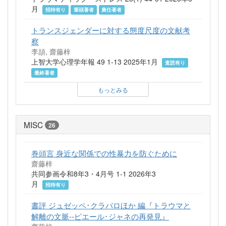
月
招待有り
筆頭著者
責任著者
トランスジェンダーに対する態度尺度の文献考
察
李頡, 齋藤梓
上智大学心理学年報 49 1-13 2025年1月
査読有り
最終著者
もっとみる
MISC
26
巻頭言 身近な関係での性暴力を防ぐために
齋藤梓
共同参画令和8年3・4月号 1-1 2026年3
月
招待有り
書評 ジュゼッペ･クラパロほか 編『トラウマと
解離の文脈--ピエール･ジャネの再発見』