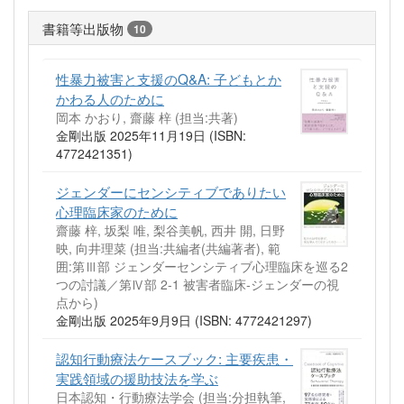
書籍等出版物
10
性暴力被害と支援のQ&A: 子どもとか
かわる人のために
岡本 かおり, 齋藤 梓 (担当:共著)
金剛出版 2025年11月19日 (ISBN:
4772421351)
ジェンダーにセンシティブでありたい
心理臨床家のために
齋藤 梓, 坂梨 唯, 梨谷美帆, 西井 開, 日野
映, 向井理菜 (担当:共編者(共編著者), 範
囲:第Ⅲ部 ジェンダーセンシティブ心理臨床を巡る2
つの討議／第Ⅳ部 2-1 被害者臨床‐ジェンダーの視
点から)
金剛出版 2025年9月9日 (ISBN: 4772421297)
認知行動療法ケースブック: 主要疾患・
実践領域の援助技法を学ぶ
日本認知・行動療法学会 (担当:分担執筆,