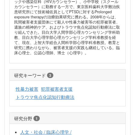
ックや感染症科（HIVカウンセラー）、小中学校（スクール
カウンセラー）に勤務する一方で、東京医科歯科大学難治疾
患研究所にて技術補佐員としてPTSDに対するProlonged
exposure therapyの治療効果研究に携わる。2008年からは、
民間被害者支援団体にて殺人や性暴力被害等の犯罪被害者、
遺族の精神的ケア、およびトラウマ焦点化認知行動療法に取
り組んできた。目白大学人間学部心理カウンセリング学科助
教、目白大学心理学部心理カウンセリング学科准教授を経
て、現在、上智大学総合人間科学部心理学科准教授。教育と
研究に携わりながら、被害者支援の実践も継続している。臨
床心理士、公認心理師、博士（心理学）。
研究キーワード
3
性暴力被害
犯罪被害者支援
トラウマ焦点化認知行動療法
研究分野
1
人文・社会 / 臨床心理学 /