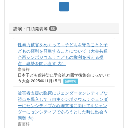
1
講演・口頭発表等
55
性暴力被害をめぐって－子どもを守ることと子
どもの権利を尊重することについて（大会共通
企画シンポジウム：こどもの権利を考える視
点、姿勢を問い直す 内）
齋藤梓
日本子ども虐待防止学会第31回学術集会ほっかいど
う大会 2025年11月15日
招待有り
被害者支援の臨床にジェンダーセンシティブな
視点を導入して（自主シンポジウム：ジェンダ
ーにセンシティブな心理支援に向けて4 ジェン
ダーにセンシティブであろうとした時に出会う
困難 内）
齋藤梓