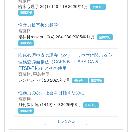
齋藤梓
臨床心理学 26(1) 119-119 2026年1月
招待有り
筆頭著者
性暴力被害後の相談
齋藤梓
精神科resident 6(4) 284-286 2025年11月
招待有り
筆頭著者
臨床心理検査の現在（24）トラウマに関わる心
理検査③面接法（CAPS-5，CAPS-CA-5，
PTSD-RI-5）とその使用
齋藤梓, 飛鳥井望
シンリンラボ 28 2025年7月
招待有り
筆頭著者
性暴力のない社会を目指すために
齋藤梓
月刊保団連 (1449) 4-9 2025年6月
招待有り
筆頭著者
もっとみる