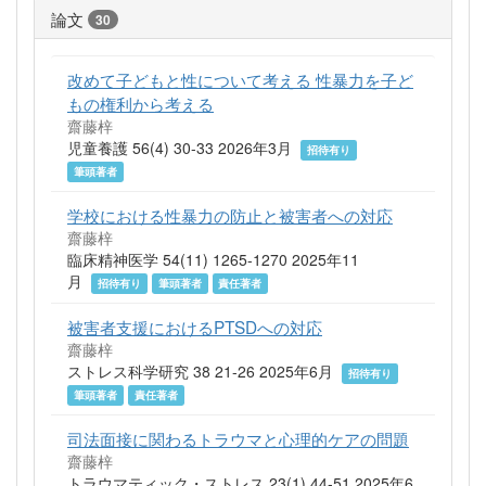
論文
30
改めて子どもと性について考える 性暴力を子ど
もの権利から考える
齋藤梓
児童養護 56(4) 30-33 2026年3月
招待有り
筆頭著者
学校における性暴力の防止と被害者への対応
齋藤梓
臨床精神医学 54(11) 1265-1270 2025年11
月
招待有り
筆頭著者
責任著者
被害者支援におけるPTSDへの対応
齋藤梓
ストレス科学研究 38 21-26 2025年6月
招待有り
筆頭著者
責任著者
司法面接に関わるトラウマと心理的ケアの問題
齋藤梓
トラウマティック・ストレス 23(1) 44-51 2025年6