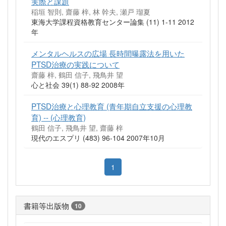
実際と課題
稲垣 智則, 齋藤 梓, 林 幹夫, 瀬戸 瑠夏
東海大学課程資格教育センター論集 (11) 1-11 2012
年
メンタルヘルスの広場 長時間曝露法を用いた
PTSD治療の実践について
齋藤 梓, 鶴田 信子, 飛鳥井 望
心と社会 39(1) 88-92 2008年
PTSD治療と心理教育 (青年期自立支援の心理教
育) -- (心理教育)
鶴田 信子, 飛鳥井 望, 齋藤 梓
現代のエスプリ (483) 96-104 2007年10月
1
書籍等出版物
10