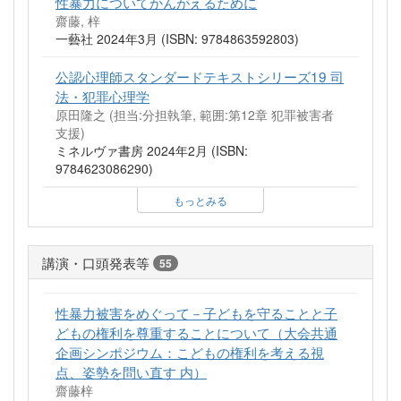
性暴力についてかんがえるために
齋藤, 梓
一藝社 2024年3月 (ISBN: 9784863592803)
公認心理師スタンダードテキストシリーズ19 司
法・犯罪心理学
原田隆之 (担当:分担執筆, 範囲:第12章 犯罪被害者
支援)
ミネルヴァ書房 2024年2月 (ISBN:
9784623086290)
もっとみる
講演・口頭発表等
55
性暴力被害をめぐって－子どもを守ることと子
どもの権利を尊重することについて（大会共通
企画シンポジウム：こどもの権利を考える視
点、姿勢を問い直す 内）
齋藤梓