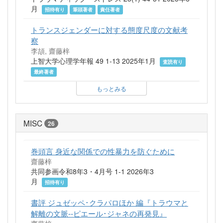
月
招待有り
筆頭著者
責任著者
トランスジェンダーに対する態度尺度の文献考
察
李頡, 齋藤梓
上智大学心理学年報 49 1-13 2025年1月
査読有り
最終著者
もっとみる
MISC
26
巻頭言 身近な関係での性暴力を防ぐために
齋藤梓
共同参画令和8年3・4月号 1-1 2026年3
月
招待有り
書評 ジュゼッペ･クラパロほか 編『トラウマと
解離の文脈--ピエール･ジャネの再発見』