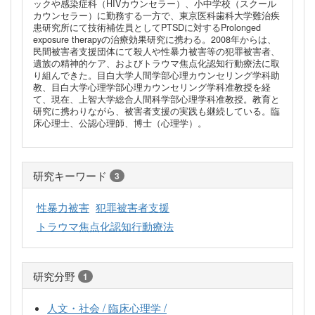
ックや感染症科（HIVカウンセラー）、小中学校（スクール
カウンセラー）に勤務する一方で、東京医科歯科大学難治疾
患研究所にて技術補佐員としてPTSDに対するProlonged
exposure therapyの治療効果研究に携わる。2008年からは、
民間被害者支援団体にて殺人や性暴力被害等の犯罪被害者、
遺族の精神的ケア、およびトラウマ焦点化認知行動療法に取
り組んできた。目白大学人間学部心理カウンセリング学科助
教、目白大学心理学部心理カウンセリング学科准教授を経
て、現在、上智大学総合人間科学部心理学科准教授。教育と
研究に携わりながら、被害者支援の実践も継続している。臨
床心理士、公認心理師、博士（心理学）。
研究キーワード
3
性暴力被害
犯罪被害者支援
トラウマ焦点化認知行動療法
研究分野
1
人文・社会 / 臨床心理学 /