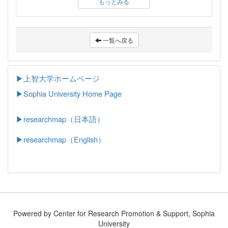
もっとみる
一覧へ戻る
▶上智大学ホームページ
▶
Sophia University Home Page
▶researchmap（日本語）
▶researchmap（English）
Powered by Center for Research Promotion & Support, Sophia
University