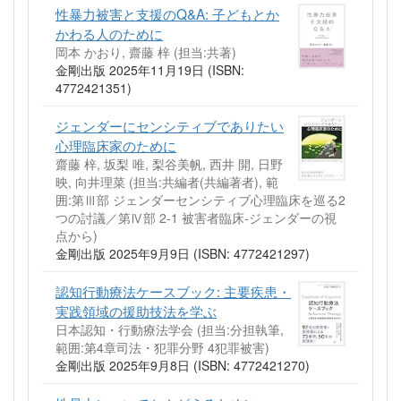
性暴力被害と支援のQ&A: 子どもとか
かわる人のために
岡本 かおり, 齋藤 梓 (担当:共著)
金剛出版 2025年11月19日 (ISBN:
4772421351)
ジェンダーにセンシティブでありたい
心理臨床家のために
齋藤 梓, 坂梨 唯, 梨谷美帆, 西井 開, 日野
映, 向井理菜 (担当:共編者(共編著者), 範
囲:第Ⅲ部 ジェンダーセンシティブ心理臨床を巡る2
つの討議／第Ⅳ部 2-1 被害者臨床‐ジェンダーの視
点から)
金剛出版 2025年9月9日 (ISBN: 4772421297)
認知行動療法ケースブック: 主要疾患・
実践領域の援助技法を学ぶ
日本認知・行動療法学会 (担当:分担執筆,
範囲:第4章司法・犯罪分野 4犯罪被害)
金剛出版 2025年9月8日 (ISBN: 4772421270)