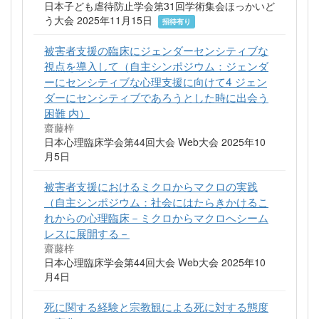
日本子ども虐待防止学会第31回学術集会ほっかいど
う大会 2025年11月15日
招待有り
被害者支援の臨床にジェンダーセンシティブな
視点を導入して（自主シンポジウム：ジェンダ
ーにセンシティブな心理支援に向けて4 ジェン
ダーにセンシティブであろうとした時に出会う
困難 内）
齋藤梓
日本心理臨床学会第44回大会 Web大会 2025年10
月5日
被害者支援におけるミクロからマクロの実践
（自主シンポジウム：社会にはたらきかけるこ
れからの心理臨床－ミクロからマクロへシーム
レスに展開する－
齋藤梓
日本心理臨床学会第44回大会 Web大会 2025年10
月4日
死に関する経験と宗教観による死に対する態度