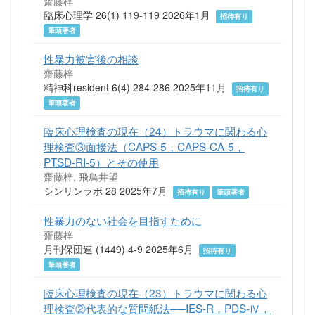
齋藤梓
臨床心理学 26(1) 119-119 2026年1月
招待有り
筆頭著者
性暴力被害後の相談
齋藤梓
精神科resident 6(4) 284-286 2025年11月
招待有り
筆頭著者
臨床心理検査の現在（24）トラウマに関わる心
理検査③面接法（CAPS-5，CAPS-CA-5，
PTSD-RI-5）とその使用
齋藤梓, 飛鳥井望
シンリンラボ 28 2025年7月
招待有り
筆頭著者
性暴力のない社会を目指すために
齋藤梓
月刊保団連 (1449) 4-9 2025年6月
招待有り
筆頭著者
臨床心理検査の現在（23）トラウマに関わる心
理検査②代表的な質問紙法──IES-R，PDS-Ⅳ，