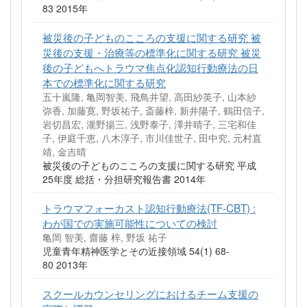
83 2015年
被災後の子どものこころの支援に関する研究 被
災後の支援・治療等の標準化に関する研究 被災
後の子どもへトラウマ焦点化認知行動療法の日
本での標準化に関する研究
五十嵐隆, 亀岡智美, 飛鳥井望, 高田紗英子, 山本紗
弥香, 加藤寛, 野坂祐子, 斎藤梓, 新井陽子, 鶴田信子,
岩切昌宏, 瀧野揚三, 浅野泰子, 澤井晴子, 三宅和佳
子, 伊庭千恵, 八木淳子, 市川佳世子, 田中究, 元村直
靖, 金吉晴
被災後の子どものこころの支援に関する研究 平成
25年度 総括・分担研究報告書 2014年
トラウマフォーカスト認知行動療法(TF-CBT) :
わが国での実施可能性についての検討
亀岡 智美, 齋藤 梓, 野坂 祐子
児童青年精神医学とその近接領域 54(1) 68-
80 2013年
スクールカウンセリングにおけるチーム支援の