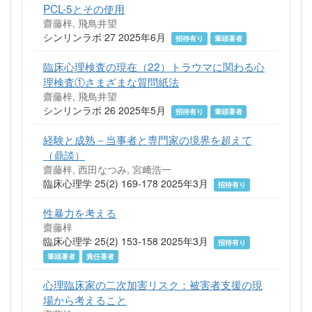
PCL-5とその使用
齋藤梓, 飛鳥井望
シンリンラボ 27 2025年6月
招待有り
筆頭著者
臨床心理検査の現在（22）トラウマに関わる心
理検査①さまざまな質問紙法
齋藤梓, 飛鳥井望
シンリンラボ 26 2025年5月
招待有り
筆頭著者
経験と成熟－当事者と専門家の境界を超えて
（鼎談）
齋藤梓, 西田なつみ, 宮﨑浩一
臨床心理学 25(2) 169-178 2025年3月
招待有り
性暴力を考える
齋藤梓
臨床心理学 25(2) 153-158 2025年3月
招待有り
筆頭著者
責任著者
心理臨床家の二次加害リスク：被害者支援の現
場から考えること