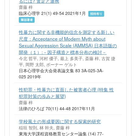
るには? 査定と連携
齋藤 梓
臨床心理学 21(1) 49-54 2021年1月
招待有り
筆頭著者
性暴力に関する非機能的信念を測定する新しい
尺度：Acceptance of Modern Myth about
Sexual Aggression Scale (AMMSA) 日本語版の
開発（１）:－因子構造と標本分布の検討－
今北 哲平, 河村 優子, 最上 多美子, 斎藤 梓, 古賀 捷
平, 岡野 太郎, ボーナー ゲルト
日本心理学会大会発表論文集 83 3A-025-3A-
025 2019年
性犯罪・性暴力に直面した被害者心理 (特集 性
犯罪対策の歩みと展望)
齋藤 梓
法律のひろば 70(11) 44-48 2017年11月
学校風土の形成要因に関する探索的研究
稲垣 智則, 林 幹夫, 齋藤 梓
東海大学課程資格教育センター論集 (14) 77-