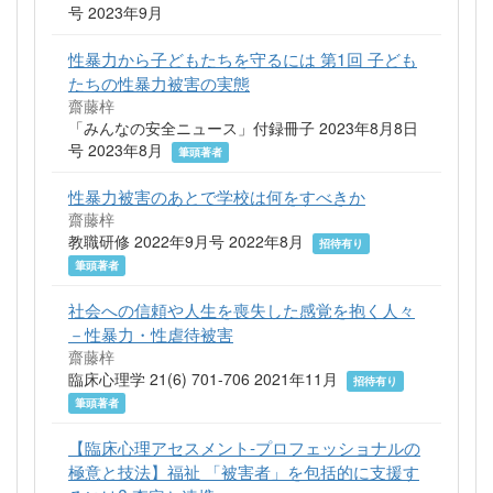
号 2023年9月
性暴力から子どもたちを守るには 第1回 子ども
たちの性暴力被害の実態
齋藤梓
「みんなの安全ニュース」付録冊子 2023年8月8日
号 2023年8月
筆頭著者
性暴力被害のあとで学校は何をすべきか
齋藤梓
教職研修 2022年9月号 2022年8月
招待有り
筆頭著者
社会への信頼や人生を喪失した感覚を抱く人々
－性暴力・性虐待被害
齋藤梓
臨床心理学 21(6) 701-706 2021年11月
招待有り
筆頭著者
【臨床心理アセスメント-プロフェッショナルの
極意と技法】福祉 「被害者」を包括的に支援す