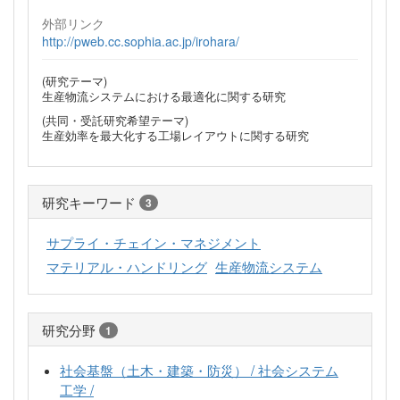
外部リンク
http://pweb.cc.sophia.ac.jp/irohara/
(研究テーマ)
生産物流システムにおける最適化に関する研究
(共同・受託研究希望テーマ)
生産効率を最大化する工場レイアウトに関する研究
研究キーワード
3
サプライ・チェイン・マネジメント
マテリアル・ハンドリング
生産物流システム
研究分野
1
社会基盤（土木・建築・防災） / 社会システム
工学 /