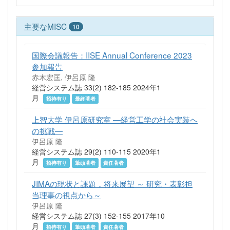
主要なMISC
10
国際会議報告：IISE Annual Conference 2023
参加報告
赤木宏匡, 伊呂原 隆
経営システム誌 33(2) 182-185 2024年1
月
招待有り
最終著者
上智大学 伊呂原研究室 ―経営工学の社会実装へ
の挑戦―
伊呂原 隆
経営システム誌 29(2) 110-115 2020年1
月
招待有り
筆頭著者
責任著者
JIMAの現状と課題，将来展望 ～ 研究・表彰担
当理事の視点から～
伊呂原 隆
経営システム誌 27(3) 152-155 2017年10
月
招待有り
筆頭著者
責任著者