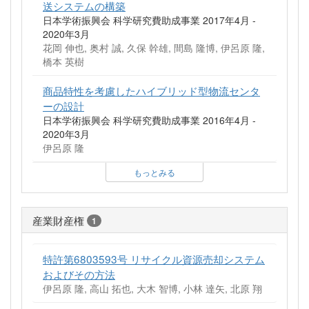
送システムの構築
日本学術振興会 科学研究費助成事業 2017年4月 -
2020年3月
花岡 伸也, 奥村 誠, 久保 幹雄, 間島 隆博, 伊呂原 隆,
橋本 英樹
商品特性を考慮したハイブリッド型物流センタ
ーの設計
日本学術振興会 科学研究費助成事業 2016年4月 -
2020年3月
伊呂原 隆
もっとみる
産業財産権
1
特許第6803593号 リサイクル資源売却システム
およびその方法
伊呂原 隆, 高山 拓也, 大木 智博, 小林 達矢, 北原 翔