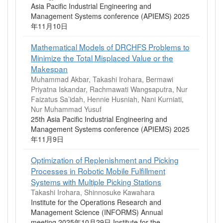
Asia Pacific Industrial Engineering and
Management Systems conference (APIEMS) 2025
年11月10日
Mathematical Models of DRCHFS Problems to
Minimize the Total Misplaced Value or the
Makespan
Muhammad Akbar, Takashi Irohara, Bermawi
Priyatna Iskandar, Rachmawati Wangsaputra, Nur
Faizatus Sa’idah, Hennie Husniah, Nani Kurniati,
Nur Muhammad Yusuf
25th Asia Pacific Industrial Engineering and
Management Systems conference (APIEMS) 2025
年11月9日
Optimization of Replenishment and Picking
Processes in Robotic Mobile Fulfillment
Systems with Multiple Picking Stations
Takashi Irohara, Shinnosuke Kawahara
Institute for the Operations Research and
Management Science (INFORMS) Annual
meeting 2025年10月29日 Institute for the