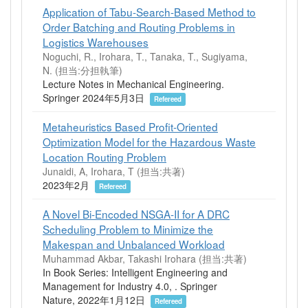
Application of Tabu-Search-Based Method to
Order Batching and Routing Problems in
Logistics Warehouses
Noguchi, R., Irohara, T., Tanaka, T., Sugiyama,
N. (担当:分担執筆)
Lecture Notes in Mechanical Engineering.
Springer 2024年5月3日
Refereed
Metaheuristics Based Profit-Oriented
Optimization Model for the Hazardous Waste
Location Routing Problem
Junaidi, A, Irohara, T (担当:共著)
2023年2月
Refereed
A Novel Bi-Encoded NSGA-II for A DRC
Scheduling Problem to Minimize the
Makespan and Unbalanced Workload
Muhammad Akbar, Takashi Irohara (担当:共著)
In Book Series: Intelligent Engineering and
Management for Industry 4.0, . Springer
Nature, 2022年1月12日
Refereed