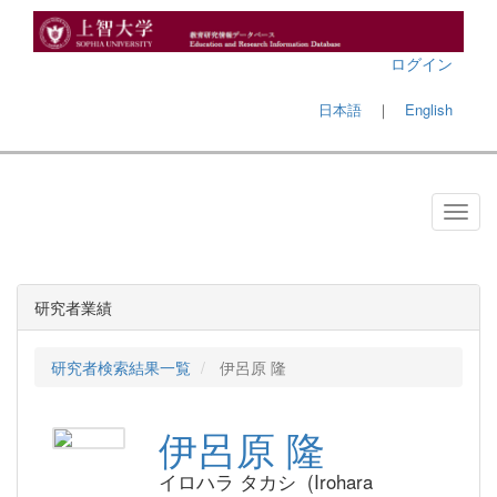
ログイン
日本語
｜
English
研究者業績
研究者検索結果一覧
伊呂原 隆
伊呂原 隆
イロハラ タカシ (Irohara