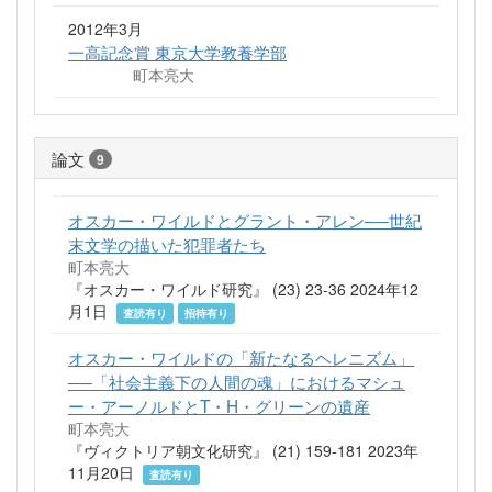
2012年3月
一高記念賞 東京大学教養学部
町本亮大
論文
9
オスカー・ワイルドとグラント・アレン──世紀
末文学の描いた犯罪者たち
町本亮大
『オスカー・ワイルド研究』 (23) 23-36 2024年12
月1日
査読有り
招待有り
オスカー・ワイルドの「新たなるヘレニズム」
──「社会主義下の人間の魂」におけるマシュ
ー・アーノルドとT・H・グリーンの遺産
町本亮大
『ヴィクトリア朝文化研究』 (21) 159-181 2023年
11月20日
査読有り