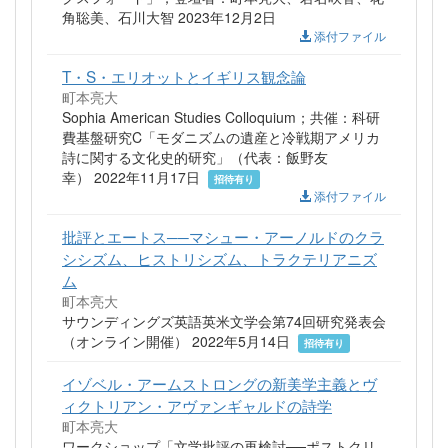
角聡美、石川大智 2023年12月2日
添付ファイル
T・S・エリオットとイギリス観念論
町本亮大
Sophia American Studies Colloquium；共催：科研
費基盤研究C「モダニズムの遺産と冷戦期アメリカ
詩に関する文化史的研究」（代表：飯野友
幸） 2022年11月17日
招待有り
添付ファイル
批評とエートス──マシュー・アーノルドのクラ
シシズム、ヒストリシズム、トラクテリアニズ
ム
町本亮大
サウンディングズ英語英米文学会第74回研究発表会
（オンライン開催） 2022年5月14日
招待有り
イゾベル・アームストロングの新美学主義とヴ
ィクトリアン・アヴァンギャルドの詩学
町本亮大
ワークショップ「文学批評の再検討──ポストクリ