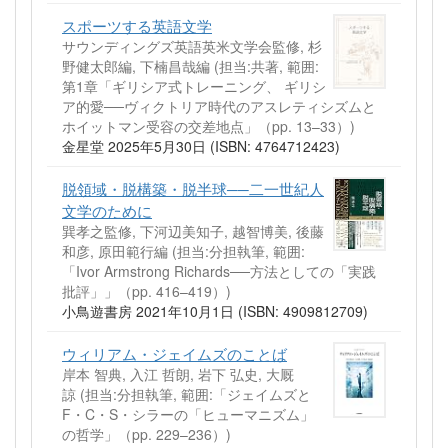
スポーツする英語文学
サウンディングズ英語英米文学会監修, 杉
野健太郎編, 下楠昌哉編 (担当:共著, 範囲:
第1章「ギリシア式トレーニング、 ギリシ
ア的愛──ヴィクトリア時代のアスレティシズムと
ホイットマン受容の交差地点」（pp. 13–33）)
金星堂 2025年5月30日 (ISBN: 4764712423)
脱領域・脱構築・脱半球──二一世紀人
文学のために
巽孝之監修, 下河辺美知子, 越智博美, 後藤
和彦, 原田範行編 (担当:分担執筆, 範囲:
「Ivor Armstrong Richards──方法としての「実践
批評」」（pp. 416–419）)
小鳥遊書房 2021年10月1日 (ISBN: 4909812709)
ウィリアム・ジェイムズのことば
岸本 智典, 入江 哲朗, 岩下 弘史, 大厩
諒 (担当:分担執筆, 範囲:「ジェイムズと
F・C・S・シラーの「ヒューマニズム」
の哲学」（pp. 229–236）)