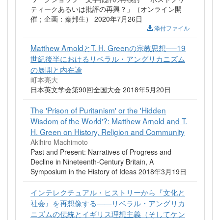
ティークあるいは批評の再興？」（オンライン開
催；企画：秦邦生） 2020年7月26日
添付ファイル
Matthew ArnoldとT. H. Greenの宗教思想──19
世紀後半におけるリベラル・アングリカニズム
の展開と内在論
町本亮大
日本英文学会第90回全国大会 2018年5月20日
The 'Prison of Puritanism' or the 'Hidden
Wisdom of the World'?: Matthew Arnold and T.
H. Green on History, Religion and Community
Akihiro Machimoto
Past and Present: Narratives of Progress and
Decline in Nineteenth-Century Britain, A
Symposium in the History of Ideas 2018年3月19日
インテレクチュアル・ヒストリーから『文化と
社会』を再想像する——リベラル・アングリカ
ニズムの伝統とイギリス理想主義（そしてケン