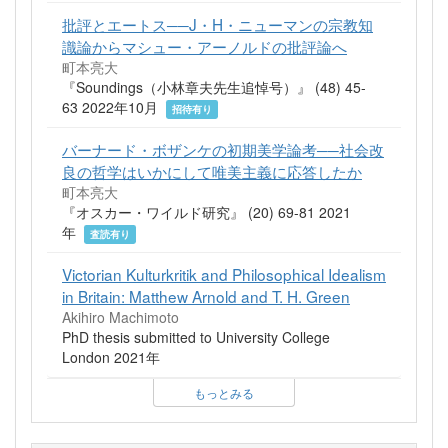
批評とエートス──J・H・ニューマンの宗教知
識論からマシュー・アーノルドの批評論へ
町本亮大
『Soundings（小林章夫先生追悼号）』 (48) 45-
63 2022年10月
招待有り
バーナード・ボザンケの初期美学論考──社会改
良の哲学はいかにして唯美主義に応答したか
町本亮大
『オスカー・ワイルド研究』 (20) 69-81 2021
年
査読有り
Victorian Kulturkritik and Philosophical Idealism
in Britain: Matthew Arnold and T. H. Green
Akihiro Machimoto
PhD thesis submitted to University College
London 2021年
もっとみる