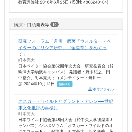
教育評論社 2018年6月25日 (ISBN: 4866240164)
講演・口頭発表等
10
研究フォーラム「舟川一彦著『ウォルター・ペ
イターのギリシア研究』（金星堂）をめぐっ
て」
町本亮大
日本ペイター協会第62回年次大会・研究発表会（於
駒澤大学駒沢キャンパス） 発議者：野末紀之、田
中裕介、町本亮大；コメンテイター：舟川一
彦 2024年10月12日
招待有り
添付ファイル
オスカー・ワイルドとグラント・アレン──世紀
末文化批評の再検討
町本亮大
日本ワイルド協会第48回大会（於中央大学後楽園キ
ャンパス）シンポジウム「オスカー・ワイルドのオ
クスフォード」；登壇者：町本亮大、若名咲香、花