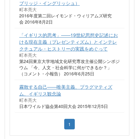
ブリッジ・イングリッシュ）
町本亮大
2016年度第二回レイモンド・ウィリアムズ研究
会 2016年8月2日
「イギリス的思考」——19世紀思想史記述にお
ける現在主義（プレゼンティズム）とインテレ
クチュアル・ヒストリーの実践をめぐって
町本亮大
第24回東京大学地域文化研究専攻主催公開シンポジ
ウム 「今、人文・社会科学に何ができるか？」
（コメント・小報告） 2016年6月25日
霧散する自己——唯美主義、プラグマティズ
ム、イギリス観念論
町本亮大
日本ワイルド協会第40回大会 2015年12月5日
1