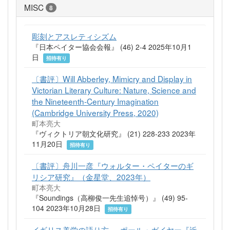
MISC
8
彫刻とアスレティシズム
『日本ペイター協会会報』 (46) 2-4 2025年10月1
日
招待有り
〔書評〕Will Abberley, Mimicry and Display in
Victorian Literary Culture: Nature, Science and
the Nineteenth-Century Imagination
(Cambridge University Press, 2020)
町本亮大
『ヴィクトリア朝文化研究』 (21) 228-233 2023年
11月20日
招待有り
〔書評〕舟川一彦『ウォルター・ペイターのギ
リシア研究』（金星堂、2023年）
町本亮大
『Soundings（高柳俊一先生追悼号）』 (49) 95-
104 2023年10月28日
招待有り
イギリス美学の語り方──ポール・ガイヤー『近