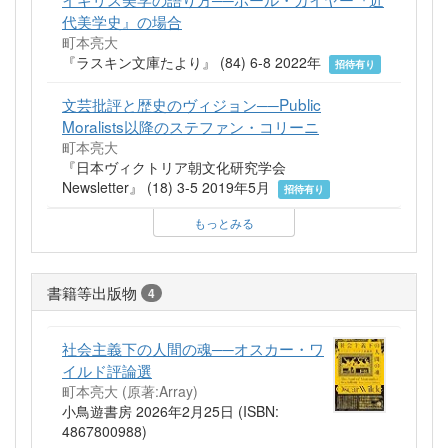
代美学史』の場合
町本亮大
『ラスキン文庫たより』 (84) 6-8 2022年
招待有り
文芸批評と歴史のヴィジョン──Public
Moralists以降のステファン・コリーニ
町本亮大
『日本ヴィクトリア朝文化研究学会
Newsletter』 (18) 3-5 2019年5月
招待有り
もっとみる
書籍等出版物
4
社会主義下の人間の魂──オスカー・ワ
イルド評論選
町本亮大
(原著:Array)
小鳥遊書房 2026年2月25日 (ISBN:
4867800988)