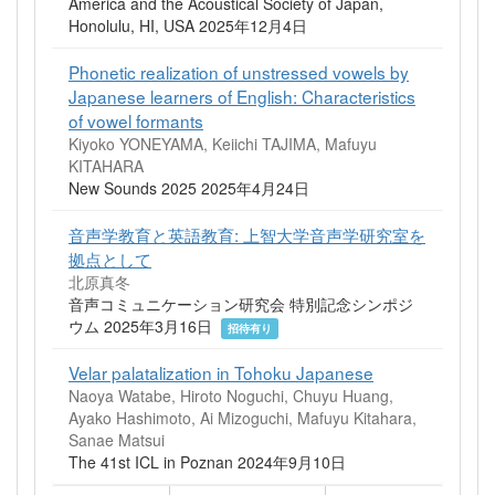
America and the Acoustical Society of Japan,
Honolulu, HI, USA 2025年12月4日
Phonetic realization of unstressed vowels by
Japanese learners of English: Characteristics
of vowel formants
Kiyoko YONEYAMA, Keiichi TAJIMA, Mafuyu
KITAHARA
New Sounds 2025 2025年4月24日
音声学教育と英語教育: 上智大学音声学研究室を
拠点として
北原真冬
音声コミュニケーション研究会 特別記念シンポジ
ウム 2025年3月16日
招待有り
Velar palatalization in Tohoku Japanese
Naoya Watabe, Hiroto Noguchi, Chuyu Huang,
Ayako Hashimoto, Ai Mizoguchi, Mafuyu Kitahara,
Sanae Matsui
The 41st ICL in Poznan 2024年9月10日