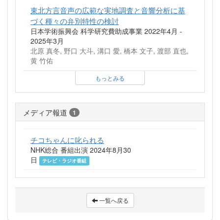
東北方言音声の広範な実地調査と音響分析に基
づく種々の弁別特性の検討
日本学術振興会 科学研究費助成事業 2022年4月 -
2025年3月
北原 真冬, 野口 大斗, 溝口 愛, 橋本 文子, 渡部 直也,
黄 竹佑
もっとみる
メディア報道
1
チコちゃんに叱られる
NHK総合 番組出演 2024年8月30
日
テレビ・ラジオ番組
一覧へ戻る