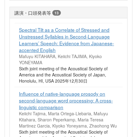
講演・口頭発表等
13
Spectral Tilt as a Correlate of Stressed and
Unstressed Syllables in Second-Language
Learners’ Speech: Evidence from Japanese-
accented English
Mafuyu KITAHARA, Keiichi TAJIMA, Kiyoko
YONEYAMA
Sixth joint meeting of the Acoustical Society of
America and the Acoustical Society of Japan,
Honolulu, HI, USA 2025年12月30日
Influence of native-language prosody on
second-language word processing: A cross-
linguistic comparison
Keiichi Tajima, Marta Ortega-Llebaria, Mafuyu
Kitahara, Sharon Peperkamp, Maria Teresa
Martinez Garcia, Kiyoko Yoneyama, Zhaohong Wu
Sixth joint meeting of the Acoustical Society of