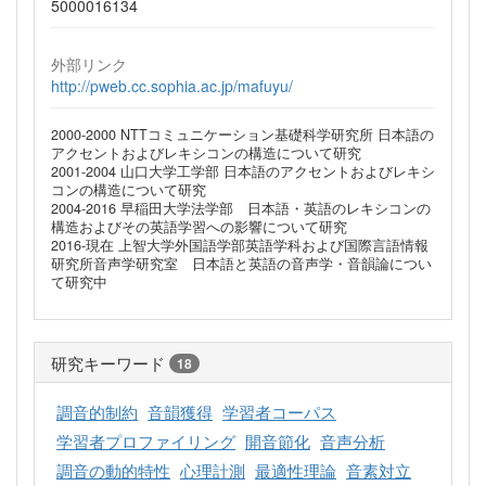
5000016134
外部リンク
http://pweb.cc.sophia.ac.jp/mafuyu/
2000-2000 NTTコミュニケーション基礎科学研究所 日本語の
アクセントおよびレキシコンの構造について研究
2001-2004 山口大学工学部 日本語のアクセントおよびレキシ
コンの構造について研究
2004-2016 早稲田大学法学部 日本語・英語のレキシコンの
構造およびその英語学習への影響について研究
2016-現在 上智大学外国語学部英語学科および国際言語情報
研究所音声学研究室 日本語と英語の音声学・音韻論につい
て研究中
研究キーワード
18
調音的制約
音韻獲得
学習者コーパス
学習者プロファイリング
開音節化
音声分析
調音の動的特性
心理計測
最適性理論
音素対立