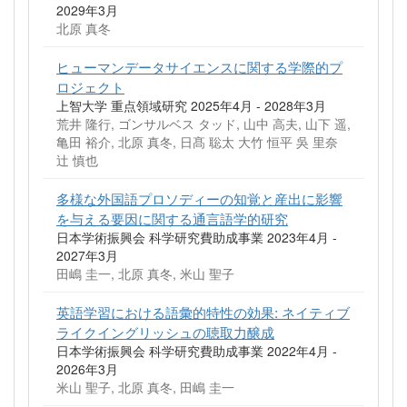
2029年3月
北原 真冬
ヒューマンデータサイエンスに関する学際的プ
ロジェクト
上智大学 重点領域研究 2025年4月 - 2028年3月
荒井 隆行, ゴンサルベス タッド, 山中 高夫, 山下 遥,
亀田 裕介, 北原 真冬, 日髙 聡太 大竹 恒平 吳 里奈
辻 慎也
多様な外国語プロソディーの知覚と産出に影響
を与える要因に関する通言語学的研究
日本学術振興会 科学研究費助成事業 2023年4月 -
2027年3月
田嶋 圭一, 北原 真冬, 米山 聖子
英語学習における語彙的特性の効果: ネイティブ
ライクイングリッシュの聴取力醸成
日本学術振興会 科学研究費助成事業 2022年4月 -
2026年3月
米山 聖子, 北原 真冬, 田嶋 圭一