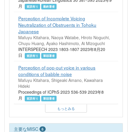
月
査読有り
最終著者
Perception of Incomplete Voicing
Neutralization of Obstruents in Tohoku
Japanese
Mafuyu Kitahara, Naoya Watabe, Hiroto Noguchi,
Chuyu Huang, Ayako Hashimoto, Ai Mizoguchi
INTERSPEECH 2023 1803-1807 2023年8月20
日
査読有り
筆頭著者
Perception of pop-out voice in various
conditions of babble noise
Mafuyu Kitahara, Shigeaki Amano, Kawahara
Hideki
Proceedings of ICPhS 2023 536-539 2023年8
月
査読有り
筆頭著者
もっとみる
主要なMISC
6