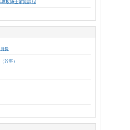
学専攻博士前期課程
委員長
員（幹事）
員