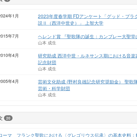
2024年1月
2023年度春学期 FDアンケート「グッド・プ
説Ⅱ（西洋中世史）」 上智大学
2015年7月
ヘレンド賞 『聖歌隊の誕生：カンブレー大聖堂の
山本 成生
2010年4月
研究助成 西洋中世・ルネサンス期における音楽
記念財団
山本 成生
2005年4月
芸術文化助成 (野村良雄記念研究奨励金） 聖歌
芸術・科学財団
山本 成生
文
20
ローマ゠フランク聖歌における〈グレゴリウス伝承〉の基本史料：