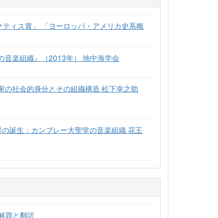
ラクティス賞」 「ヨーロッパ・アメリカ史系概
音楽組織』（2013年） 地中海学会
家の社会的身分とその組織構造 松下幸之助
隊の誕生：カンブレー大聖堂の音楽組織 花王
解題と翻訳