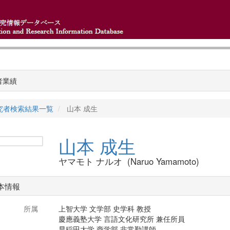
者業績
究者検索結果一覧
山本 成生
山本 成生
ヤマモト ナルオ (Naruo Yamamoto)
本情報
所属
上智大学 文学部 史学科 教授
慶應義塾大学 言語文化研究所 兼任所員
早稲田大学 商学部 非常勤講師