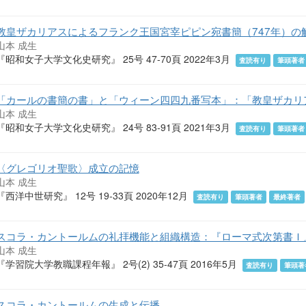
教皇ザカリアスによるフランク王国宮宰ピピン宛書簡（747年）の
山本 成生
『昭和女子大学文化史研究』 25号 47-70頁 2022年3月
査読有り
筆頭著者
「カールの書簡の書」と「ウィーン四四九番写本」：「教皇ザカリ
山本 成生
『昭和女子大学文化史研究』 24号 83-91頁 2021年3月
査読有り
筆頭著者
〈グレゴリオ聖歌〉成立の記憶
山本 成生
『西洋中世研究』 12号 19-33頁 2020年12月
査読有り
筆頭著者
最終著者
スコラ・カントールムの礼拝機能と組織構造：『ローマ式次第書Ｉ
山本 成生
『学習院大学教職課程年報』 2号(2) 35-47頁 2016年5月
査読有り
筆頭著
スコラ・カントールムの生成と伝播