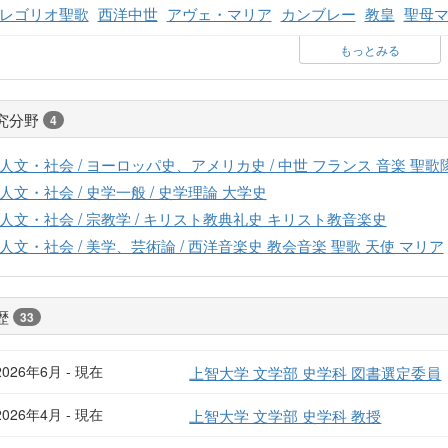
レゴリオ聖歌
西洋中世
アヴェ・マリア
カンブレー
教皇
聖母
もっとみる
究分野
4
人文・社会 / ヨーロッパ史、アメリカ史 / 中世 フランス 音楽 聖歌
人文・社会 / 史学一般 / 史学理論 大学史
人文・社会 / 宗教学 / キリスト教典礼史 キリスト教音楽史
人文・社会 / 美学、芸術論 / 西洋音楽史 教会音楽 聖歌 天使 マリア
歴
33
2026年6月 - 現在
上智大学 文学部 史学科 図書選定委員
2026年4月 - 現在
上智大学 文学部 史学科 教授