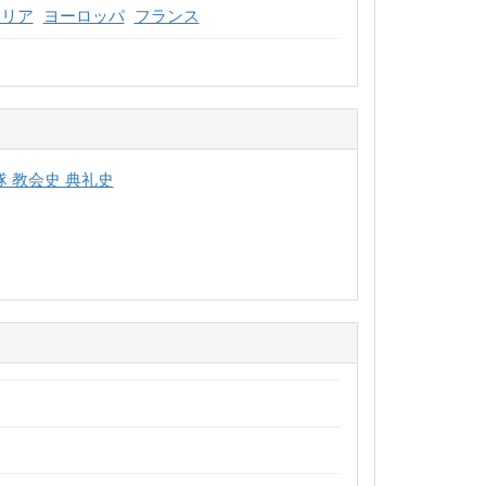
マリア
ヨーロッパ
フランス
隊 教会史 典礼史