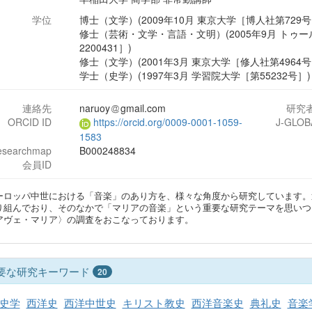
学位
博士（文学）(2009年10月 東京大学［博人社第729号
修士（芸術・文学・言語・文明）(2005年9月 トゥー
2200431］)
修士（文学）(2001年3月 東京大学［修人社第4964号
学士（史学）(1997年3月 学習院大学［第55232号］)
連絡先
naruoy
gmail.com
研究
ORCID ID
https://orcid.org/0009-0001-1059-
J-GLOB
1583
esearchmap
B000248834
会員ID
ーロッパ中世における「音楽」のあり方を、様々な角度から研究しています。
り組んでおり、そのなかで「マリアの音楽」という重要な研究テーマを思いつ
アヴェ・マリア〉の調査をおこなっております。
要な研究キーワード
20
史学
西洋史
西洋中世史
キリスト教史
西洋音楽史
典礼史
音楽