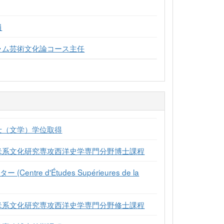
員
ラム芸術文化論コース主任
士（文学）学位取得
欧米系文化研究専攻西洋史学専門分野博士課程
re d'Études Supérieures de la
欧米系文化研究専攻西洋史学専門分野修士課程