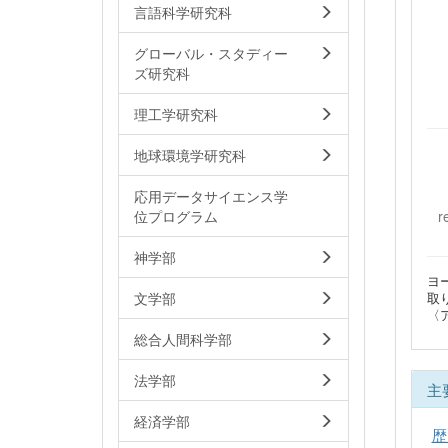
言語科学研究科
グローバル・スタディー
ズ研究科
理工学研究科
地球環境学研究科
応用データサイエンス学
r
位プログラム
神学部
ヨ
文学部
取
〈
総合人間科学部
法学部
主
経済学部
歴