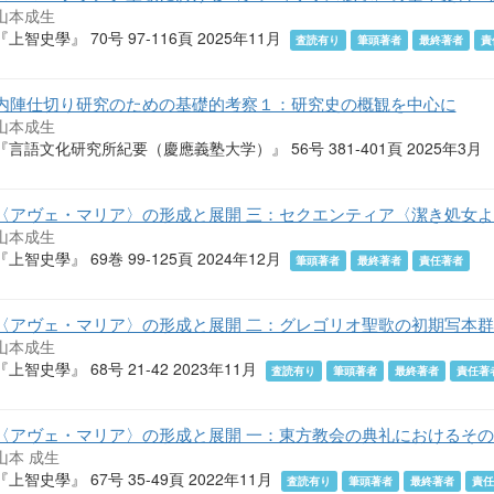
山本成生
『上智史學』 70号 97-116頁 2025年11月
査読有り
筆頭著者
最終著者
責
内陣仕切り研究のための基礎的考察１：研究史の概観を中心に
山本成生
『言語文化研究所紀要（慶應義塾大学）』 56号 381-401頁 2025年3月
〈アヴェ・マリア〉の形成と展開 三：セクエンティア〈潔き処女
山本成生
『上智史學』 69巻 99-125頁 2024年12月
筆頭著者
最終著者
責任著者
〈アヴェ・マリア〉の形成と展開 二：グレゴリオ聖歌の初期写本
山本成生
『上智史學』 68号 21-42 2023年11月
査読有り
筆頭著者
最終著者
責任著
〈アヴェ・マリア〉の形成と展開 一：東方教会の典礼におけるそ
山本 成生
『上智史學』 67号 35-49頁 2022年11月
査読有り
筆頭著者
最終著者
責任