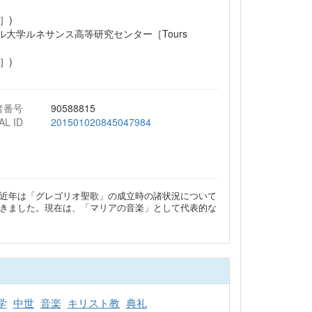
］)
ル大学ルネサンス高等研究センター［Tours
］)
者番号
90588815
AL ID
201501020845047984
近年は「グレゴリオ聖歌」の成立時の諸状況について
きました。現在は、「マリアの音楽」として代表的な
学
中世
音楽
キリスト教
典礼