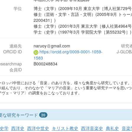
学位
博士（文学）(2009年10月 東京大学［博人社第729号
修士（芸術・文学・言語・文明）(2005年9月 トゥー
2200431］)
修士（文学）(2001年3月 東京大学［修人社第4964号
学士（史学）(1997年3月 学習院大学［第55232号］)
連絡先
naruoy
gmail.com
研究
ORCID ID
https://orcid.org/0009-0001-1059-
J-GLOB
1583
esearchmap
B000248834
会員ID
ーロッパ中世における「音楽」のあり方を、様々な角度から研究しています。
り組んでおり、そのなかで「マリアの音楽」という重要な研究テーマを思いつ
アヴェ・マリア〉の調査をおこなっております。
要な研究キーワード
20
史学
西洋史
西洋中世史
キリスト教史
西洋音楽史
典礼史
音楽