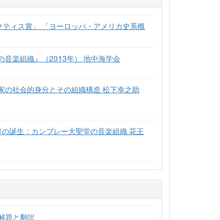
ラクティス賞」 「ヨーロッパ・アメリカ史系概
音楽組織』（2013年） 地中海学会
家の社会的身分とその組織構造 松下幸之助
隊の誕生：カンブレー大聖堂の音楽組織 花王
解題と翻訳