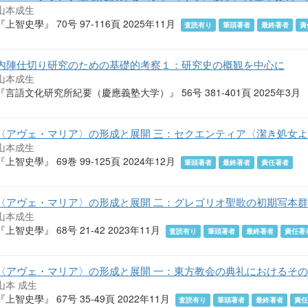
山本成生
『上智史學』 70号 97-116頁 2025年11月
査読有り
筆頭著者
最終著者
責
内陣仕切り研究のための基礎的考察１：研究史の概観を中心に
山本成生
『言語文化研究所紀要（慶應義塾大学）』 56号 381-401頁 2025年3月
〈アヴェ・マリア〉の形成と展開 三：セクエンティア〈潔き処女
山本成生
『上智史學』 69巻 99-125頁 2024年12月
筆頭著者
最終著者
責任著者
〈アヴェ・マリア〉の形成と展開 二：グレゴリオ聖歌の初期写本
山本成生
『上智史學』 68号 21-42 2023年11月
査読有り
筆頭著者
最終著者
責任著
〈アヴェ・マリア〉の形成と展開 一：東方教会の典礼におけるそ
山本 成生
『上智史學』 67号 35-49頁 2022年11月
査読有り
筆頭著者
最終著者
責任