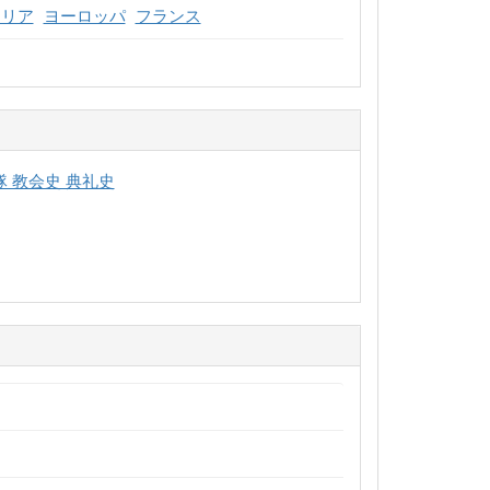
マリア
ヨーロッパ
フランス
隊 教会史 典礼史