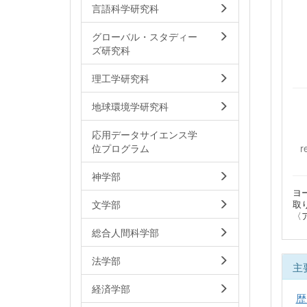
言語科学研究科
グローバル・スタディー
ズ研究科
理工学研究科
地球環境学研究科
応用データサイエンス学
r
位プログラム
神学部
ヨ
文学部
取
〈
総合人間科学部
法学部
主
経済学部
歴