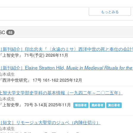
もっとみる
SC
48
［新刊紹介］印出忠夫『〈永遠のミサ〉西洋中世の死と奉仕の会計
『上智史学』 71号(予定) 2026年11月
［新刊紹介］Elaine Stratton Hild,
Music in Medieval Rituals for the
山本成生
『西洋中世研究』 17号 161-162 2025年12月
上智大学文学部史学科の基本情報（一九四二年～二〇二五年）
山本成生
『上智史學』 70号 3-14頁 2025年11月
筆頭著者
最終著者
責任著者
［短文］リモージュ大聖堂のジュベ（内陣仕切り）
山本成生