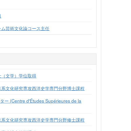
員
ラム芸術文化論コース主任
士（文学）学位取得
欧米系文化研究専攻西洋史学専門分野博士課程
re d'Études Supérieures de la
欧米系文化研究専攻西洋史学専門分野修士課程