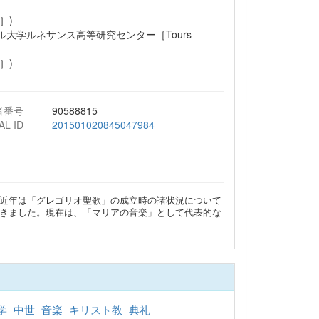
］)
ル大学ルネサンス高等研究センター［Tours
］)
者番号
90588815
AL ID
201501020845047984
近年は「グレゴリオ聖歌」の成立時の諸状況について
きました。現在は、「マリアの音楽」として代表的な
学
中世
音楽
キリスト教
典礼