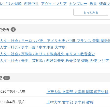
レゴリオ聖歌
西洋中世
アヴェ・マリア
カンブレー
教皇
聖母
もっとみる
究分野
4
人文・社会 / ヨーロッパ史、アメリカ史 / 中世 フランス 音楽 聖歌
人文・社会 / 史学一般 / 史学理論 大学史
人文・社会 / 宗教学 / キリスト教典礼史 キリスト教音楽史
人文・社会 / 美学、芸術論 / 西洋音楽史 教会音楽 聖歌 天使 マリア
歴
33
2026年6月 - 現在
上智大学 文学部 史学科 図書選定委員
2026年4月 - 現在
上智大学 文学部 史学科 教授