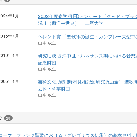
2024年1月
2023年度春学期 FDアンケート「グッド・プ
説Ⅱ（西洋中世史）」 上智大学
2015年7月
ヘレンド賞 『聖歌隊の誕生：カンブレー大聖堂の
山本 成生
2010年4月
研究助成 西洋中世・ルネサンス期における音楽
記念財団
山本 成生
2005年4月
芸術文化助成 (野村良雄記念研究奨励金） 聖歌
芸術・科学財団
山本 成生
文
20
ローマ゠フランク聖歌における〈グレゴリウス伝承〉の基本史料：