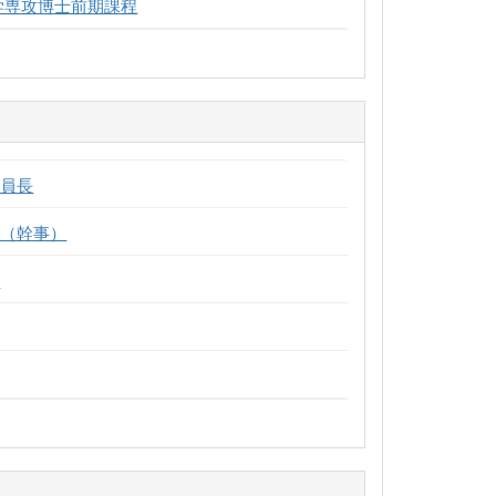
学専攻博士前期課程
委員長
員（幹事）
員