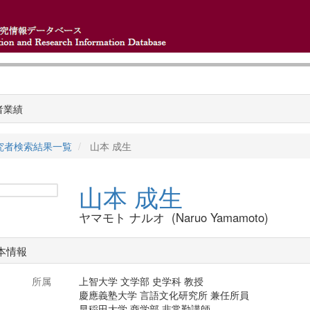
者業績
究者検索結果一覧
山本 成生
山本 成生
ヤマモト ナルオ (Naruo Yamamoto)
本情報
所属
上智大学 文学部 史学科 教授
慶應義塾大学 言語文化研究所 兼任所員
早稲田大学 商学部 非常勤講師