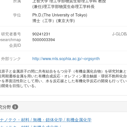
所属
上智大学 理工学部物質生命理工学科 教授
(兼任)理工学部物質生命理工学科長
学位
Ph.D.(The University of Tokyo)
博士（工学）(東京大学)
研究者番号
90241231
J-GLOB
esearchmap
5000003394
会員ID
外部リンク
http://www.mls.sophia.ac.jp/~orgsynth
素原子と金属原子の間に共有結合をもつ分子（有機金属化合物）を研究対象と
前周期遷移金属を用いた有機合成反応・オレフィン重合触媒・環状不飽和化合
ーを界面活性剤として用い、水を反応媒とした有機化学反応の開発も行ってい
の開発を目指している。
究分野
3
ナノテク・材料 / 無機・錯体化学 / 有機金属化学
ナノテク・材料 / 有機合成化学 /