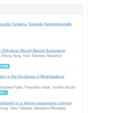
ocyclic Carbene Towards Heterobimetallic
y (Ethylene Glycol)-Based Surfactants
th, Zheng Yang, Yuko Takeoka, Masahiro
責任著者
on in the Synthesis of Wrightiadione
shizawa-Fujita, Toyonobu Usuki, Yumiko Suzuki
読有り
y tethered on a thermo-responsive polymer
Yu Hung, Yuko Takeoka, Masahiro Rikukawa,