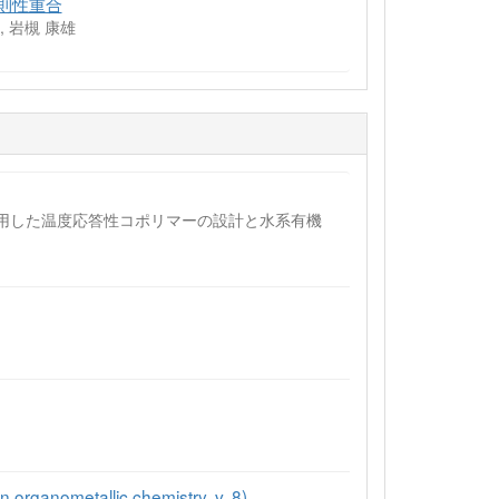
則性重合
, 岩槻 康雄
を利用した温度応答性コポリマーの設計と水系有機
 organometallic chemistry, v. 8)