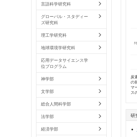
言語科学研究科
グローバル・スタディー
ズ研究科
理工学研究科
r
地球環境学研究科
応用データサイエンス学
位プログラム
炭
神学部
の
マ
文学部
ス
総合人間科学部
研
法学部
経済学部