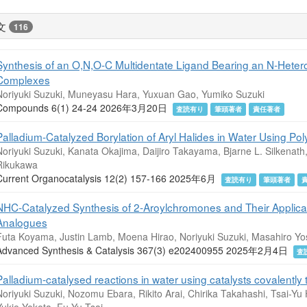
文
116
Synthesis of an O,N,O-C Multidentate Ligand Bearing an N-Heter
Complexes
Noriyuki Suzuki, Muneyasu Hara, Yuxuan Gao, Yumiko Suzuki
Compounds 6(1) 24-24 2026年3月20日
査読有り
筆頭著者
責任著者
Palladium-Catalyzed Borylation of Aryl Halides in Water Using Pol
Noriyuki Suzuki, Kanata Okajima, Daijiro Takayama, Bjarne L. Silkena
Rikukawa
Current Organocatalysis 12(2) 157-166 2025年6月
査読有り
筆頭著者
NHC‐Catalyzed Synthesis of 2‐Aroylchromones and Their Applicati
Analogues
Futa Koyama, Justin Lamb, Moena Hirao, Noriyuki Suzuki, Masahiro Yo
Advanced Synthesis & Catalysis 367(3) e202400955 2025年2月4日
査
Palladium-catalysed reactions in water using catalysts covalentl
Noriyuki Suzuki, Nozomu Ebara, Rikito Arai, Chirika Takahashi, Tsai-
ukie Yokota, Fu-Yu Tsai