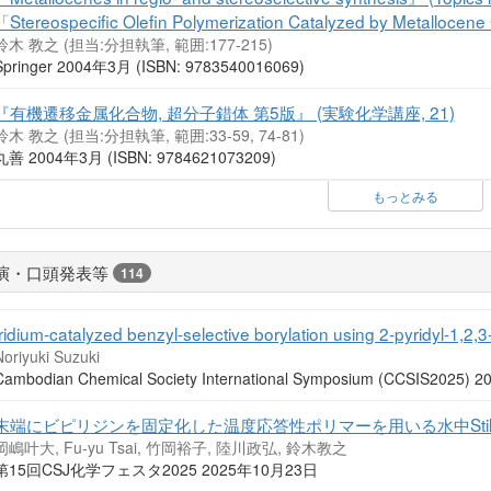
「Stereospecific Olefin Polymerization Catalyzed by Metalloce
鈴木 教之 (担当:分担執筆, 範囲:177-215)
Springer 2004年3月 (ISBN: 9783540016069)
『有機遷移金属化合物, 超分子錯体 第5版』 (実験化学講座, 21)
鈴木 教之 (担当:分担執筆, 範囲:33-59, 74-81)
丸善 2004年3月 (ISBN: 9784621073209)
もっとみる
演・口頭発表等
114
Iridium-catalyzed benzyl-selective borylation using 2-pyridyl-1,2,3-
oriyuki Suzuki
Cambodian Chemical Society International Symposium (CCSIS202
末端にビピリジンを固定化した温度応答性ポリマーを用いる水中Stil
岡嶋叶大, Fu-yu Tsai, 竹岡裕子, 陸川政弘, 鈴木教之
第15回CSJ化学フェスタ2025 2025年10月23日