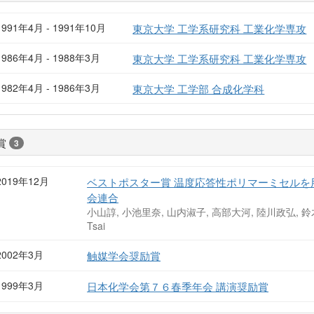
1991年4月 - 1991年10月
東京大学 工学系研究科 工業化学専攻
1986年4月 - 1988年3月
東京大学 工学系研究科 工業化学専攻
1982年4月 - 1986年3月
東京大学 工学部 合成化学科
賞
3
2019年12月
ベストポスター賞 温度応答性ポリマーミセルを
会連合
小山諄, 小池里奈, 山内淑子, 高部大河, 陸川政弘, 鈴木教之, W
Tsai
2002年3月
触媒学会奨励賞
1999年3月
日本化学会第７６春季年会 講演奨励賞