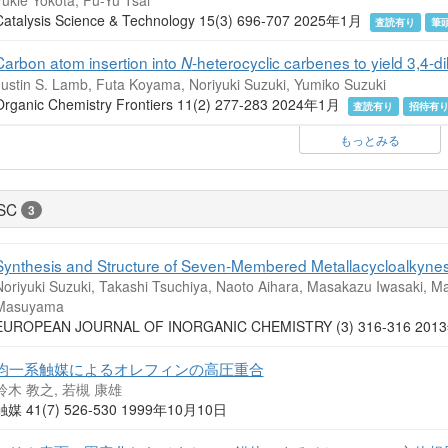
Catalysis Science & Technology 15(3) 696-707 2025年1月
査読有り
筆
Carbon atom insertion into
-heterocyclic carbenes to yield 3,4-d
N
Justin S. Lamb, Futa Koyama, Noriyuki Suzuki, Yumiko Suzuki
Organic Chemistry Frontiers 11(2) 277-283 2024年1月
査読有り
招待有
もっとみる
SC
3
Synthesis and Structure of Seven-Membered Metallacycloalkyne
oriyuki Suzuki, Takashi Tsuchiya, Naoto Aihara, Masakazu Iwasaki, Mas
Masuyama
EUROPEAN JOURNAL OF INORGANIC CHEMISTRY (3) 316-316 2
均一系触媒によるオレフィンの高圧重合
鈴木 教之, 若槻 康雄
触媒 41(7) 526-530 1999年10月10日