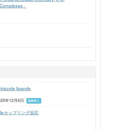
ne Complexes」
triazole ligands
5) 2025年12月6日
招待有り
leカップリング反応