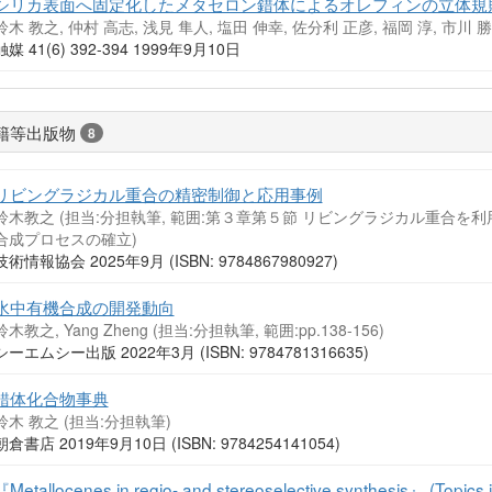
シリカ表面へ固定化したメタセロン錯体によるオレフィンの立体規
鈴木 教之, 仲村 高志, 浅見 隼人, 塩田 伸幸, 佐分利 正彦, 福岡 淳, 市川 勝
触媒 41(6) 392-394 1999年9月10日
籍等出版物
8
リビングラジカル重合の精密制御と応用事例
鈴木教之 (担当:分担執筆, 範囲:第３章第５節 リビングラジカル重合
合成プロセスの確立)
技術情報協会 2025年9月 (ISBN: 9784867980927)
水中有機合成の開発動向
鈴木教之, Yang Zheng (担当:分担執筆, 範囲:pp.138-156)
シーエムシー出版 2022年3月 (ISBN: 9784781316635)
錯体化合物事典
鈴木 教之 (担当:分担執筆)
朝倉書店 2019年9月10日 (ISBN: 9784254141054)
『Metallocenes in regio- and stereoselective synthesis』 (Topics in