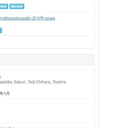
頭著者
責任著者
ihydroquinoxalin-2(1
)-ones
H
り
s
ahiko Saburi, Teiji Chihara, Yoshiro
013年1月