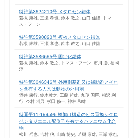
特許第3624210号 メタロセン錯体
若槻 康雄, 三瀬 孝也, 鈴木 教之, 山口 佳隆, トマ
ス・フーン
特許第3590820号 複核メタロセン錯体
若槻 康雄, 三瀬 孝也, 鈴木 教之, 山口 佳隆
特許第3586595号 固定化錯体
若槻 康雄, 鈴木 教之, トマス・フーン, 市川 勝, 福岡
淳
特許第3046346号 外用剤基剤又は補助剤とそれ
を含有する人又は動物の外用剤
酒井 康行, 鈴木教之, 工藤 哲雄, 丸茂 国臣, 相沢 利
行, 今村 州男, 杉田 修一, 神林 和雄
特開平11-199595 橋架け構造のビス置換シクロ
ペンタジエニル配位子を有するハフニウム化合
物
松川 哲也, 吉村 啓, 山崎 博史, 若槻 康雄, 三瀬 孝也,