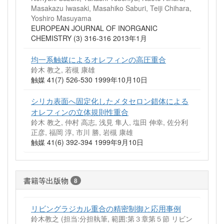
Masakazu Iwasaki, Masahiko Saburi, Teiji Chihara,
Yoshiro Masuyama
EUROPEAN JOURNAL OF INORGANIC
CHEMISTRY (3) 316-316 2013年1月
均一系触媒によるオレフィンの高圧重合
鈴木 教之, 若槻 康雄
触媒 41(7) 526-530 1999年10月10日
シリカ表面へ固定化したメタセロン錯体による
オレフィンの立体規則性重合
鈴木 教之, 仲村 高志, 浅見 隼人, 塩田 伸幸, 佐分利
正彦, 福岡 淳, 市川 勝, 岩槻 康雄
触媒 41(6) 392-394 1999年9月10日
書籍等出版物
8
リビングラジカル重合の精密制御と応用事例
鈴木教之 (担当:分担執筆, 範囲:第３章第５節 リビン