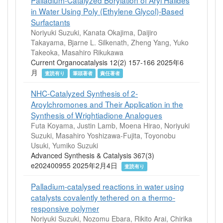
in Water Using Poly (Ethylene Glycol)-Based
Surfactants
Noriyuki Suzuki, Kanata Okajima, Daijiro
Takayama, Bjarne L. Silkenath, Zheng Yang, Yuko
Takeoka, Masahiro Rikukawa
Current Organocatalysis 12(2) 157-166 2025年6
月
査読有り
筆頭著者
責任著者
NHC‐Catalyzed Synthesis of 2‐
Aroylchromones and Their Application in the
Synthesis of Wrightiadione Analogues
Futa Koyama, Justin Lamb, Moena Hirao, Noriyuki
Suzuki, Masahiro Yoshizawa-Fujita, Toyonobu
Usuki, Yumiko Suzuki
Advanced Synthesis & Catalysis 367(3)
e202400955 2025年2月4日
査読有り
Palladium-catalysed reactions in water using
catalysts covalently tethered on a thermo-
responsive polymer
Noriyuki Suzuki, Nozomu Ebara, Rikito Arai, Chirika