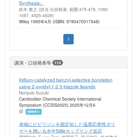
Synthesis』
鈴木 教之 (担当:分担執筆, 範囲:475-478, 1082-
1087, 4925-4928)
Wiley 1995年4月 (ISBN: 9780470017548)
1
講演・口頭発表等
114
Iridium-catalyzed benzyl-selective borylation
using 2-pyridyl-1,2,3-triazole ligands
Noriyuki Suzuki
Cambodian Chemical Society International
Symposium (CCSIS2025) 2025年12月6
日
招待有り
末端にビピリジンを固定化した温度応答性ポリ
マーを用いる水中Stilleカップリング反応
岡嶋叶大, Fu-yu Tsai, 竹岡裕子, 陸川政弘, 鈴木教之