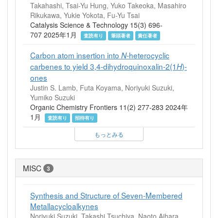
Takahashi, Tsai-Yu Hung, Yuko Takeoka, Masahiro
Rikukawa, Yukie Yokota, Fu-Yu Tsai
Catalysis Science & Technology 15(3) 696-
707 2025年1月
査読有り
筆頭著者
責任著者
Carbon atom insertion into
-heterocyclic
N
carbenes to yield 3,4-dihydroquinoxalin-2(1
)-
H
ones
Justin S. Lamb, Futa Koyama, Noriyuki Suzuki,
Yumiko Suzuki
Organic Chemistry Frontiers 11(2) 277-283 2024年
1月
査読有り
招待有り
もっとみる
MISC
3
Synthesis and Structure of Seven-Membered
Metallacycloalkynes
Noriyuki Suzuki, Takashi Tsuchiya, Naoto Aihara,