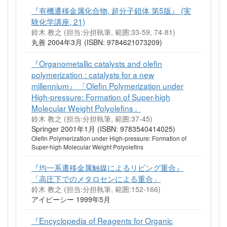
『有機遷移金属化合物, 超分子錯体 第5版』 (実
験化学講座, 21)
鈴木 教之 (担当:分担執筆, 範囲:33-59, 74-81)
丸善 2004年3月 (ISBN: 9784621073209)
『Organometallic catalysts and olefin
polymerization : catalysts for a new
millennium』 「Olefin Polymerization under
High-pressure: Formation of Super-high
Molecular Weight Polyolefins」
鈴木 教之 (担当:分担執筆, 範囲:37-45)
Springer 2001年1月 (ISBN: 9783540414025)
Olefin Polymerization under High-pressure: Formation of
Super-high Molecular Weight Polyolefins
『均一系遷移金属触媒によるリビング重合』
「高圧下でのメタロセンによる重合」
鈴木 教之 (担当:分担執筆, 範囲:152-166)
アイピーシー 1999年5月
『Encyclopedia of Reagents for Organic