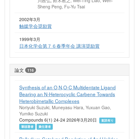
川政弘, 鈴木教之, Wei-Ting Liao, Wen-
Sheng Peng, Fu-Yu Tsai
2002年3月
触媒学会奨励賞
1999年3月
日本化学会第７６春季年会 講演奨励賞
論文
116
Synthesis of an O,N,O-C Multidentate Ligand
Bearing an N-Heterocyclic Carbene Towards
Heterobimetallic Complexes
Noriyuki Suzuki, Muneyasu Hara, Yuxuan Gao,
Yumiko Suzuki
Compounds 6(1) 24-24 2026年3月20日
査読有り
筆頭著者
責任著者
Palladium-Catalyzed Borylation of Aryl Halides