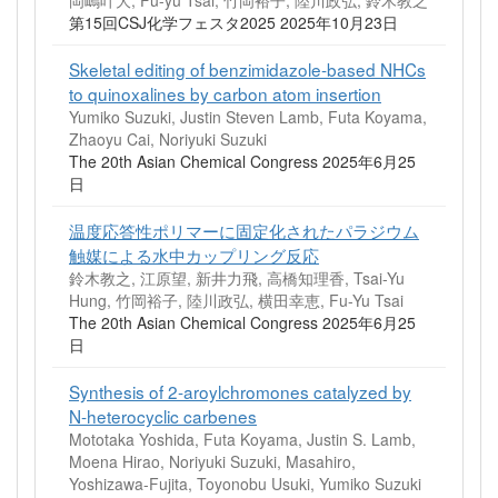
第15回CSJ化学フェスタ2025 2025年10月23日
Skeletal editing of benzimidazole-based NHCs
to quinoxalines by carbon atom insertion
Yumiko Suzuki, Justin Steven Lamb, Futa Koyama,
Zhaoyu Cai, Noriyuki Suzuki
The 20th Asian Chemical Congress 2025年6月25
日
温度応答性ポリマーに固定化されたパラジウム
触媒による水中カップリング反応
鈴木教之, 江原望, 新井力飛, 高橋知理香, Tsai-Yu
Hung, 竹岡裕子, 陸川政弘, 横田幸恵, Fu-Yu Tsai
The 20th Asian Chemical Congress 2025年6月25
日
Synthesis of 2-aroylchromones catalyzed by
N-heterocyclic carbenes
Mototaka Yoshida, Futa Koyama, Justin S. Lamb,
Moena Hirao, Noriyuki Suzuki, Masahiro,
Yoshizawa-Fujita, Toyonobu Usuki, Yumiko Suzuki