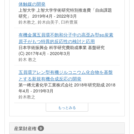
体触媒の開発
上智大学 上智大学学術研究特別推進費「自由課題
研究」 2019年4月 - 2022年3月
鈴木教之, 鈴木由美子, 臼杵豊展
有機金属五員環不飽和分子中の高歪み型sp炭素
原子がもつ特異的反応性の検討と応用
日本学術振興会 科学研究費助成事業 基盤研究
(C) 2017年4月 - 2020年3月
鈴木 教之
五員環アレン型有機ジルコニウム化合物を基盤
とする新規有機合成反応の開発
第一稀元素化学工業株式会社 2018年研究助成 2018
年4月 - 2019年3月
鈴木教之
もっとみる
産業財産権
9