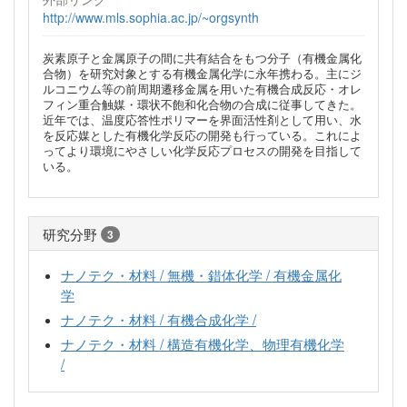
http://www.mls.sophia.ac.jp/~orgsynth
炭素原子と金属原子の間に共有結合をもつ分子（有機金属化
合物）を研究対象とする有機金属化学に永年携わる。主にジ
ルコニウム等の前周期遷移金属を用いた有機合成反応・オレ
フィン重合触媒・環状不飽和化合物の合成に従事してきた。
近年では、温度応答性ポリマーを界面活性剤として用い、水
を反応媒とした有機化学反応の開発も行っている。これによ
ってより環境にやさしい化学反応プロセスの開発を目指して
いる。
研究分野
3
ナノテク・材料 / 無機・錯体化学 / 有機金属化
学
ナノテク・材料 / 有機合成化学 /
ナノテク・材料 / 構造有機化学、物理有機化学
/