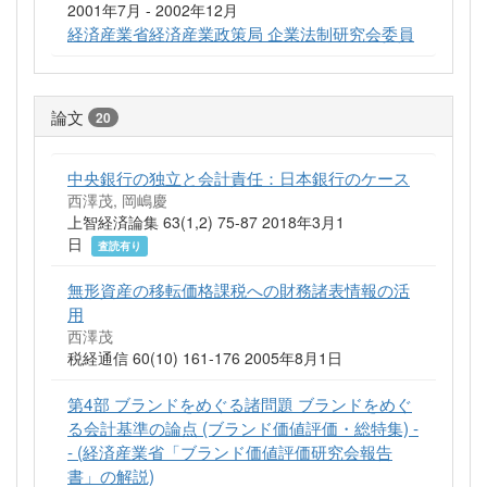
2001年7月 - 2002年12月
経済産業省経済産業政策局 企業法制研究会委員
論文
20
中央銀行の独立と会計責任：日本銀行のケース
西澤茂, 岡嶋慶
上智経済論集 63(1,2) 75-87 2018年3月1
日
査読有り
無形資産の移転価格課税への財務諸表情報の活
用
西澤茂
税経通信 60(10) 161-176 2005年8月1日
第4部 ブランドをめぐる諸問題 ブランドをめぐ
る会計基準の論点 (ブランド価値評価・総特集) -
- (経済産業省「ブランド価値評価研究会報告
書」の解説)