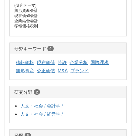
(研究テーマ)
無形資産会計
現在価値会計
企業結合会計
移転価格税制
研究キーワード
9
移転価格
現在価値
特許
企業分析
国際課税
無形資産
公正価値
M&A
ブランド
研究分野
2
人文・社会 / 会計学 /
人文・社会 / 経営学 /
経歴
5