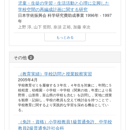
児童・生徒の学習・生活活動と心理に立脚した
学校空間の再編成計画に関する研究
日本学術振興会 科学研究費助成事業 1996年 - 1997
年
上野 淳, 山下 哲郎, 奈須 正裕, 加藤 幸次
もっとみる
その他
2
（教育実績）学校訪問と授業観察実習
2005年4月
学校教育ゼミを履修する３年生，４年生を対象に，年間に５
校程度，幼稚園・小学校・中学校（関東の他，年度により長
野県，山形県，富山県の学校も含む）を訪問し，実地に授業
を観察・記録し，学校の教員も交えて検討会を持つことで，
学校教育に関するより実践的な学習を深める機会としてい
る。
（免許・資格）小学校教員1級普通免許、中学校
教員2級普通免許社会科