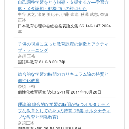
自己調整学習をどう指導・支援するか—学習方
略・メタ認知・動機づけの視点から
中谷 素之, 瀬尾 美紀子, 伊藤 崇達, 秋澤 武志, 奈須
正裕
日本教育心理学会総会発表論文集 66 146-147 2024
年
子供の視点に立った教育課程の創造とアクティ
ブ・ラーニング
奈須 正裕
国語科教育 81 6-8 2017年
総合的な学習の時間のカリキュラム論の特質と
個性化教育
奈須 正裕
個性化教育研究 Vol.3 2-11頁 2011年10月28日
理論編 総合的な学習の時間が持つオルタナティ
ブな教育としての4つの特質 (特集 オルタナティ
ブな教育と開発教育)
奈須正裕
開発教育 (58) 39-54 2011年8月5日