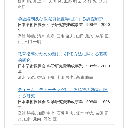
仙田 満, 井上 寿, 矢田 努, 服部 明世, 才村 純, 奈須
正裕
学級編制及び教職員配置等に関する調査研究
日本学術振興会 科学研究費助成事業 1999年 - 2000
年
高浦 勝義, 清水 克彦, 三宅 征夫, 山田 兼久, 奈須 正
裕, 木岡 一明
教育指導のための新しい評価方法に関する基礎
的研究
日本学術振興会 科学研究費助成事業 1998年 - 2000
年
清水 克彦, 奈須 正裕, 山田 兼尚, 高浦 勝義
ティーム・ティーチングによる指導の効果に関
する研究
日本学術振興会 科学研究費助成事業 1996年 - 1998
年
高浦 勝義, 加藤 幸次, 石坂 和夫, 坂本 孝徳, 奈須 正
裕, 山田 兼尚, 浅沼 茂