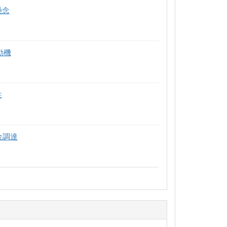
懸念
動機
性
金調達