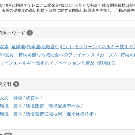
015年9月に国連でミレニアム開発目標に代わる新たな持続可能な開発目標は採
、市民の優先度の高い指標・目標に関する国際比較調査を実施し、市民の優先
究キーワード
6
炭素
遠隔地(島嶼国/地域含む)におけるクリーンエネルギー技術の
SG投資・持続可能な地域社会へのファイナンスメカニズム
持続可
リーンエネルギー技術のイノベーションと普及
環境経営
究分野
3
人文・社会 / 経営学 /
環境・農学 / 環境政策、環境配慮型社会 /
環境・農学 / 環境負荷低減技術、保全修復技術 /
文