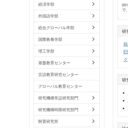
経済学部
2
で
外国語学部
総合グローバル学部
研
国際教養学部
脱
理工学部
E
ク
基盤教育センター
言語教育研究センター
研
グローバル教育センター
研究機構常設研究部門
研究機構時限研究部門
附置研究所
論