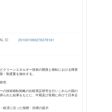
AL ID
201001090276378161
どクリーンエネルギー技術の開発と移転における障害
策・制度案を抽出する。
研究
ーの技術移転戦略の比較実証研究を行いこれらの国の
得られた結果をもとに、中期及び長期に向けて日本企
・経済に沿った指標・目標の提示