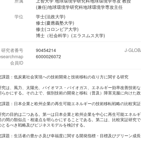
所属
上智大学 地球環境学研究科地球環境学専攻 教授
(兼任)地球環境学研究科地球環境学専攻主任
学位
学士(法政大学)
修士(慶應義塾大学)
修士(コロンビア大学)
博士（社会科学）(エラスムス大学)
研究者番号
90454214
J-GLOB
esearchmap
6000026072
会員ID
究課題：低炭素社会実現への技術開発と技術移転の在り方に関する研究
研究は、風力、太陽光、バイオマス・バイオガス、エネルギー効率改善技術な
明らかにする。その上で、個別技術の開発と移転（普及）障害克服に向けた政
究課題：日本企業と欧州企業の再生可能エネルギーの技術移転戦略の比較実証
研究の目的は二つある。第一は日本企業と欧州企業を中心に再生可能エネルギ
業の間の類似点・相違点を明らかにすることである。第二は、比較実証研究で
のとるべき戦略及びビジネスモデルを検討する。
究課題：生活者の豊かさ及び幸福度に関する開発指標・目標及びグリーン成長