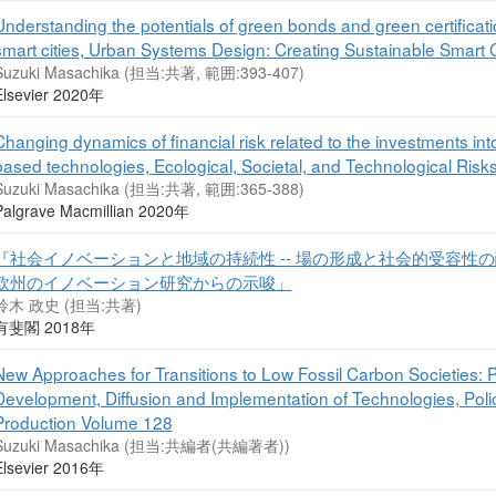
Understanding the potentials of green bonds and green certificat
smart cities, Urban Systems Design: Creating Sustainable Smart Cit
Suzuki Masachika (担当:共著, 範囲:393-407)
Elsevier 2020年
Changing dynamics of financial risk related to the investments in
based technologies, Ecological, Societal, and Technological Risks
Suzuki Masachika (担当:共著, 範囲:365-388)
Palgrave Macmillian 2020年
『社会イノベーションと地域の持続性 -- 場の形成と社会的受容
欧州のイノベーション研究からの示唆」
鈴木 政史 (担当:共著)
有斐閣 2018年
New Approaches for Transitions to Low Fossil Carbon Societies: Pr
Development, Diffusion and Implementation of Technologies, Polic
Production Volume 128
Suzuki Masachika (担当:共編者(共編著者))
Elsevier 2016年