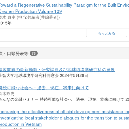
Toward a Regenerative Sustainability Paradigm for the Built Environ
Cleaner Production Volume 109
鈴木 政史 (担当:共編者(共編著者))
2015年
もっとみる
演・口頭発表等
76
環境問題の最新動向・研究課題及び地球環境学研究科の発展
上智大学地球環境学研究科同窓会 2024年5月26日
持続可能な社会へ：過去、現在、将来に向けて
鈴木政史
みんなの金融セミナー 持続可能な社会へ：過去、現在、将来に向けて 20
Increasing the effectiveness of official development assistance fo
Investigating local stakeholder dialogues for the transition to s
production in Vietnam