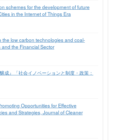
ion schemes for the development of future
ies in the Internet of Things Era
to the low carbon technologies and coal-
 and the Financial Sector
性の醸成』「社会イノベーションと制度・政策：
omoting Opportunities for Effective
ies and Strategies, Journal of Cleaner