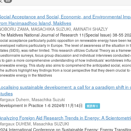
69
Social Acceptance and Social, Economic, and Environmental Imp
from Hanimaadhoo Island, Maldives
NOBORU ZAMA, MASACHIKA SUZUKI, AMINATH SHAZLY
The Maldives National Journal of Research 11(Special Issue) 38-5
ocial acceptance particularly public opposition on renewable energy have been k
eveloped nations particularly in Europe. The level of awareness of the situation in 
tates (SIDS), was rather limited. This research utilizes Cultural Theory as a frame
uestionnaire surveys, focus group discussion and individual interviews conducted
s to gain a more comprehensive understanding of how individuals’ worldviews infl
enewable energy. This study also aims to comprehend the anticipated social, econ
he authors highlight key findings from a local perspective that they deem crucial to 
enewable energy in the Maldives
Localising sustainable development: a call for a paradigm shift in
studies
Margaux Duhem, Masachika Suzuki
Development in Practice 1-6 2024年11月14日
査読有り
Analyzing Foreign Aid Research Trends in Energy: A Scientometr
Margaux DUHEM, Masachika SUZUKI
2024 International Conference on Sustainable Energy: Energy Transitio