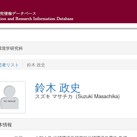
環境学研究科
究者リスト
鈴木 政史
鈴木 政史
スズキ マサチカ (Suzuki Masachika)
本情報