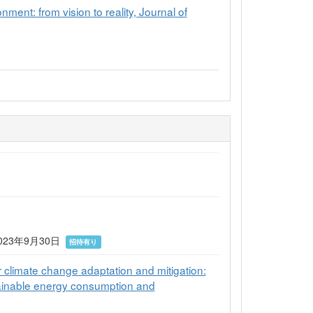
ment: from vision to reality, Journal of
23年9月30日
招待有り
r climate change adaptation and mitigation:
ustainable energy consumption and