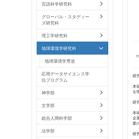
言語科学研究科
グローバル・スタディー
ズ研究科
理工学研究科
地球環境学研究科
r
地球環境学専攻
応用データサイエンス学
研
位プログラム
本
を
神学部
研
文学部
本
総合人間科学部
企
業
法学部
研