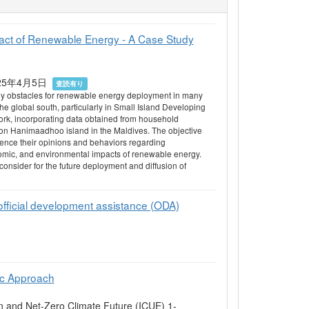
act of Renewable Energy - A Case Study
5 2025年4月5日
査読有り
ey obstacles for renewable energy deployment in many
the global south, particularly in Small Island Developing
work, incorporating data obtained from household
 on Hanimaadhoo island in the Maldives. The objective
uence their opinions and behaviors regarding
omic, and environmental impacts of renewable energy.
consider for the future deployment and diffusion of
 official development assistance (ODA)
ic Approach
n and Net-Zero Climate Future (ICUE) 1-