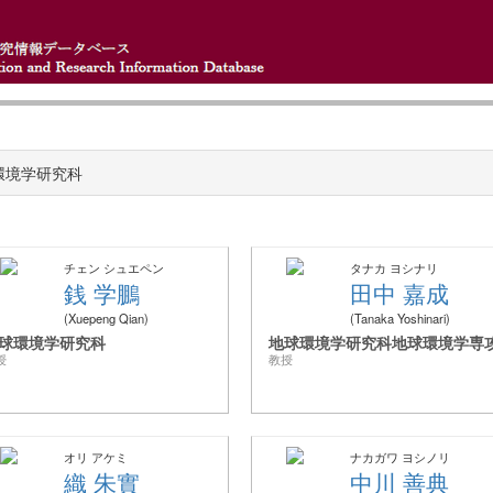
環境学研究科
チェン シュエペン
タナカ ヨシナリ
銭 学鵬
田中 嘉成
Xuepeng Qian
Tanaka Yoshinari
球環境学研究科
地球環境学研究科地球環境学専
授
教授
オリ アケミ
ナカガワ ヨシノリ
織 朱實
中川 善典