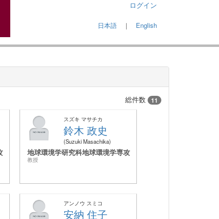
ログイン
日本語
｜
English
総件数
11
スズキ マサチカ
鈴木 政史
Suzuki Masachika
攻
地球環境学研究科地球環境学専攻
教授
アンノウ スミコ
安納 住子