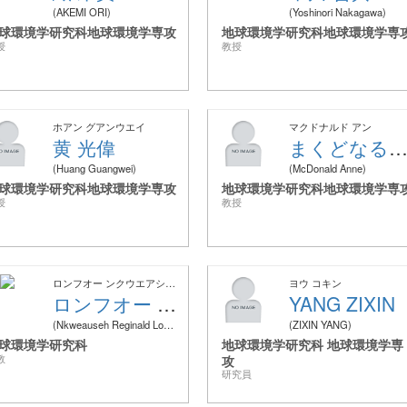
AKEMI ORI
Yoshinori Nakagawa
球環境学研究科地球環境学専攻
地球環境学研究科地球環境学専
授
教授
ホアン グアンウエイ
マクドナルド アン
黄 光偉
まくどなるど あ
Huang Guangwei
McDonald Anne
球環境学研究科地球環境学専攻
地球環境学研究科地球環境学専
授
教授
ロンフオー ンクウエアシーレジナルド
ヨウ コキン
ロンフオー ンクウエアシーレジナルド
YANG ZIXIN
Nkweauseh Reginald Longfor
ZIXIN YANG
球環境学研究科
地球環境学研究科 地球環境学専
教
攻
研究員