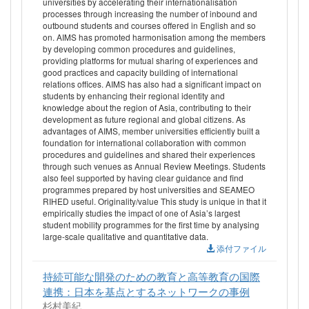
universities by accelerating their internationalisation
processes through increasing the number of inbound and
outbound students and courses offered in English and so
on. AIMS has promoted harmonisation among the members
by developing common procedures and guidelines,
providing platforms for mutual sharing of experiences and
good practices and capacity building of international
relations offices. AIMS has also had a significant impact on
students by enhancing their regional identity and
knowledge about the region of Asia, contributing to their
development as future regional and global citizens. As
advantages of AIMS, member universities efficiently built a
foundation for international collaboration with common
procedures and guidelines and shared their experiences
through such venues as Annual Review Meetings. Students
also feel supported by having clear guidance and find
programmes prepared by host universities and SEAMEO
RIHED useful. Originality/value This study is unique in that it
empirically studies the impact of one of Asia’s largest
student mobility programmes for the first time by analysing
large-scale qualitative and quantitative data.
添付ファイル
持続可能な開発のための教育と高等教育の国際
連携：日本を基点とするネットワークの事例
杉村美紀