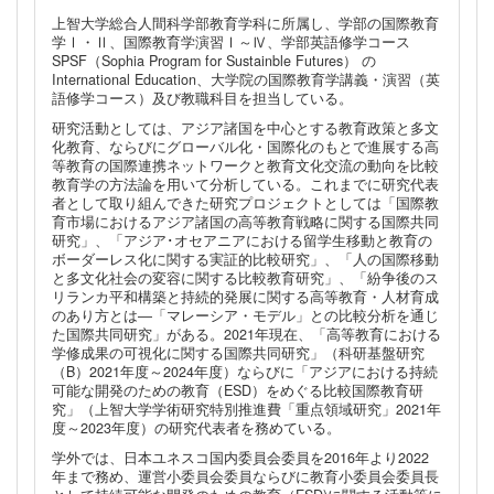
上智大学総合人間科学部教育学科に所属し、学部の国際教育
学Ⅰ・Ⅱ、国際教育学演習Ⅰ～Ⅳ、学部英語修学コース
SPSF（Sophia Program for Sustainble Futures） の
International Education、大学院の国際教育学講義・演習（英
語修学コース）及び教職科目を担当している。
研究活動としては、アジア諸国を中心とする教育政策と多文
化教育、ならびにグローバル化・国際化のもとで進展する高
等教育の国際連携ネットワークと教育文化交流の動向を比較
教育学の方法論を用いて分析している。これまでに研究代表
者として取り組んできた研究プロジェクトとしては「国際教
育市場におけるアジア諸国の高等教育戦略に関する国際共同
研究」、「アジア･オセアニアにおける留学生移動と教育の
ボーダーレス化に関する実証的比較研究」、「人の国際移動
と多文化社会の変容に関する比較教育研究」、「紛争後のス
リランカ平和構築と持続的発展に関する高等教育・人材育成
のあり方とは―「マレーシア・モデル」との比較分析を通じ
た国際共同研究」がある。2021年現在、「高等教育における
学修成果の可視化に関する国際共同研究」（科研基盤研究
（B）2021年度～2024年度）ならびに「アジアにおける持続
可能な開発のための教育（ESD）をめぐる比較国際教育研
究」（上智大学学術研究特別推進費「重点領域研究」2021年
度～2023年度）の研究代表者を務めている。
学外では、日本ユネスコ国内委員会委員を2016年より2022
年まで務め、運営小委員会委員ならびに教育小委員会委員長