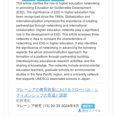
This article clarifies the role of higher education networking
in promoting Education for Sustainable Development
(ESD). The significance of ESD in higher education has
been recognized since the 1990s. Globalization and
internationalization emphasize the importance of creating
partnerships through networking and international
collaboration. Higher education networks play a significant
role in the development of ESD. This article analyses three
networks in Asia to compare the characteristics of
networking and ESD in higher education. It also identifies
the significance of networking in advancing the following
aspects: the whole school/institution approach, the
formation of a platform through partnership building,
interdisciplinary educational research activities, and the
sharing of knowledge. The networks include environmental
education teachers, graduate schools for environmental
studies in the Asia-Pacific region, and a university network
that supports UNESCO-associated schools in Japan.
マレーシアの教育政策におけるグローバル・シ
ティズンシップの育成と課題
杉村美紀
マレーシア研究 (13) 20-33 2024年9月
査読有り
添付ファイル