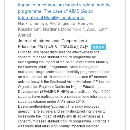
Impact of a consortium-based student mobility
programme: The case of AIMS (Asian
International Mobility for students)
Naoki Umemiya, Miki Sugimura, Romyen
Kosaikanont, Nordiana Mohd Nordin, Abdul Latiff
Ahmad
Journal of International Cooperation in
Education 26(1) 49-61 2024年4月24日
査読有り
Purpose This paper discusses the effectiveness of a
consortium-based student mobility programme by
investigating the impact of the Asian International Mobility
for Students (AIMS) Programme. AIMS is a regional
multilateral large-scale student mobility programme based
on a consortium of 10 member countries and 87 member
universities with the Southeast Asian Ministers of Education
Organization Regional Centre for Higher Education and
Development (SEAMEO RIHED) as a facilitator. Over 6,000
students have participated in a semester-long intra-regional
student exchange under AIMS since 2010.
Design/methodology/approach The study employed
questionnaire surveys and semi-structured interviews to
investigate the impact of AIMS and its advantages as a
consortium-based student mobility programme. Findings It
was found that AIMS significantly impacted member