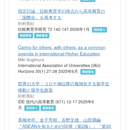
指定討論：比較教育学の視点から高等興育の
「国際化」を再考する
杉村美紀
比較教育学研究 72 142-147 2026年1月
招待有り
筆頭著者
最終著者
Caring for others, with others, as a common
agenda in international Higher Education
Miki Sugimura
International Association of Universities (IAU)
Horizons 30(1) 27-28 2025年6月
筆頭著者
世界の大学：コロナ禍以降の複雑化する留学生
移動と留学生政策
杉村美紀
IDE 現代の高等教育 (671) 12-17 2025年6
月
招待有り
筆頭著者
黒柳米司、金子芳樹、吉野文雄、山田満編
『ASEANを知るための50章（第2版）』「第30