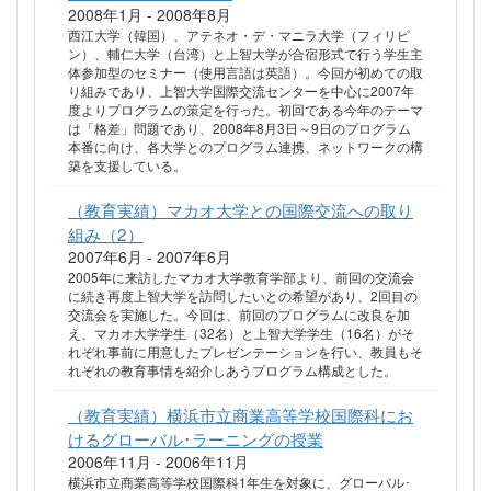
2008年1月 - 2008年8月
西江大学（韓国）、アテネオ・デ・マニラ大学（フィリピ
ン）、輔仁大学（台湾）と上智大学が合宿形式で行う学生主
体参加型のセミナー（使用言語は英語）。今回が初めての取
り組みであり、上智大学国際交流センターを中心に2007年
度よりプログラムの策定を行った。初回である今年のテーマ
は「格差」問題であり、2008年8月3日～9日のプログラム
本番に向け、各大学とのプログラム連携、ネットワークの構
築を支援している。
（教育実績）マカオ大学との国際交流への取り
組み（2）
2007年6月 - 2007年6月
2005年に来訪したマカオ大学教育学部より、前回の交流会
に続き再度上智大学を訪問したいとの希望があり、2回目の
交流会を実施した。今回は、前回のプログラムに改良を加
え、マカオ大学学生（32名）と上智大学学生（16名）がそ
れぞれ事前に用意したプレゼンテーションを行い、教員もそ
れぞれの教育事情を紹介しあうプログラム構成とした。
（教育実績）横浜市立商業高等学校国際科にお
けるグローバル･ラーニングの授業
2006年11月 - 2006年11月
横浜市立商業高等学校国際科1年生を対象に、グローバル･