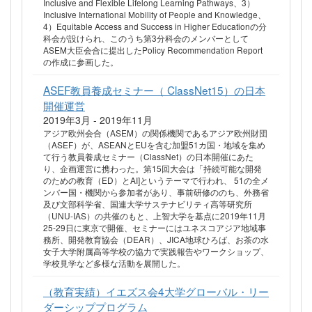
Inclusive and Flexible Lifelong Learning Pathways、3）
Inclusive International Mobility of People and Knowledge、
4）Equitable Access and Success in Higher Educationの分
科会が設けられ、このうち第3分科会のメンバーとして
ASEM大臣会合に提出したPolicy Recommendation Report
の作成に参画した。
ASEF教員養成セミナー（ ClassNet15）の日本
開催運営
2019年3月 - 2019年11月
アジア欧州会合（ASEM）の関係機関であるアジア欧州財団
（ASEF）が、ASEANとEUを含む加盟51カ国・地域を集め
て行う教員養成セミナー（ClassNet）の日本開催にあた
り、企画運営に携わった。第15回大会は「持続可能な開発
のための教育（ED）とAI]というテーマで行われ、 51の全メ
ンバー国・機関から参加者があり、事前研修ののち、外務省
及び文部科学省、国連大学サステナビリティ高等研究所
（UNU-IAS）の共催のもと、上智大学を基点に2019年11月
25-29日に東京で開催、セミナーにはユネスコアジア地域事
務所、開発教育協会（DEAR）、JICA地球ひろば、お茶の水
女子大学附属高等学校の協力で実践報告やワークショップ、
学校見学など多様な活動を展開した。
（教育実績）イエズス会4大学グローバル・リー
ダーシッププログラム