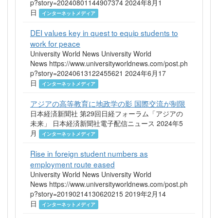
p?story=20240801144907374 2024年8月1
日
インターネットメディア
DEI values key in quest to equip students to
work for peace
University World News University World
News https://www.universityworldnews.com/post.ph
p?story=20240613122455621 2024年6月17
日
インターネットメディア
アジアの高等教育に地政学の影 国際交流が制限
日本経済新聞社 第29回日経フォーラム「アジアの
未来」 日本経済新聞社電子配信ニュース 2024年5
月
インターネットメディア
Rise in foreign student numbers as
employment route eased
University World News University World
News https://www.universityworldnews.com/post.ph
p?story=20190214130620215 2019年2月14
日
インターネットメディア