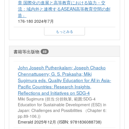
章 国際化の進展と高等教育における協力・交
流：域内外と連携するASEAN高等教育空間の創
造」
176-180 2024年7月
もっとみる
書籍等出版物
49
John Joseph Puthenkalam; Joseph Chacko
Chennattuserry; G. S. Prakasha; Miki
Sugimura eds. Quality Education for All in Asia-
Pacific Countries: Research Insights,
Reflections and Initiatives on SDG-4
Miki Sugimura (担当:分担執筆, 範囲:SDG-4
Education for Sustainable Development (ESD) in
Japan: Challenges and Possibilities （Chapter 6:
pp.89-106.))
Emerald 2025年12月 (ISBN: 9781836088738)