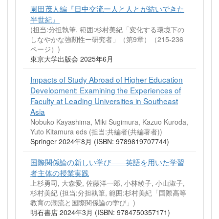
園田茂人編『日中交流ー人と人とが紡いできた
半世紀』
(担当:分担執筆, 範囲:杉村美紀「変化する環境下の
しなやかな強靭性ー研究者」（第9章）（215-236
ページ）)
東京大学出版会 2025年6月
Impacts of Study Abroad of Higher Education
Development: Examining the Experiences of
Faculty at Leading Universities in Southeast
Asia
Nobuko Kayashima, Miki Sugimura, Kazuo Kuroda,
Yuto Kitamura eds (担当:共編者(共編著者))
Springer 2024年8月 (ISBN: 9789819707744)
国際関係論の新しい学び――英語を用いた学習
者主体の授業実践
上杉勇司, 大森愛, 佐藤洋一郎, 小林綾子, 小山淑子,
杉村美紀 (担当:分担執筆, 範囲:杉村美紀「国際高等
教育の潮流と国際関係論の学び」)
明石書店 2024年3月 (ISBN: 9784750357171)