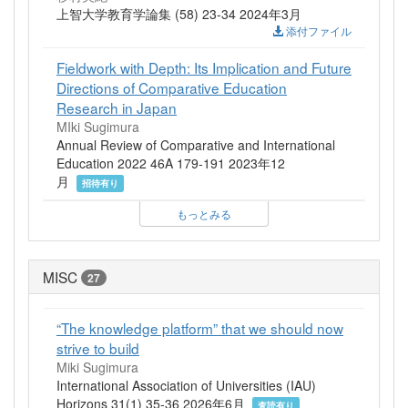
上智大学教育学論集 (58) 23-34 2024年3月
添付ファイル
Fieldwork with Depth: Its Implication and Future
Directions of Comparative Education
Research in Japan
MIki Sugimura
Annual Review of Comparative and International
Education 2022 46A 179-191 2023年12
月
招待有り
もっとみる
MISC
27
“The knowledge platform” that we should now
strive to build
Miki Sugimura
International Association of Universities (IAU)
Horizons 31(1) 35-36 2026年6月
査読有り