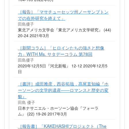
［報告］「マサチューセッツ州ノーサンプトン
での在外研究を終えて」
田島優子
東北アメリカ文学会『東北アメリカ文学研究』 (44)
20-24 2021年3月
［新聞コラム］「ヒロインたちの強さと想像
力」WITH Ms. サタデーコラム 第78回
田島優子
2020年12月5日『河北新報』 12-12 2020年12月5
日
［書評］成田雅彦，西谷拓哉，髙尾直知編『ホ
ーソーンの文学的遺産――ロマンスと歴史の変
貌』
田島 優子
日本ナサニエル・ホーソーン協会『フォーラ
ム』 (22) 19-26 2017年3月
［報告書］「KAKEHASHIプロジェクト（The