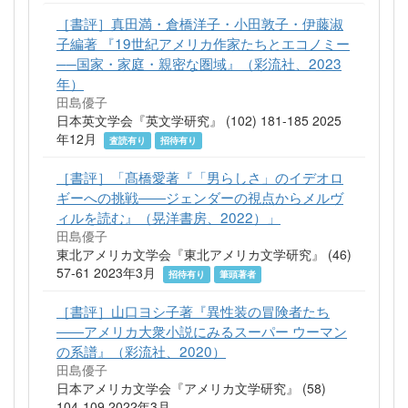
［書評］真田満・倉橋洋子・小田敦子・伊藤淑
子編著 『19世紀アメリカ作家たちとエコノミー
──国家・家庭・親密な圏域』（彩流社、2023
年）
田島優子
日本英文学会『英文学研究』 (102) 181-185 2025
年12月
査読有り
招待有り
［書評］「髙橋愛著『「男らしさ」のイデオロ
ギーへの挑戦――ジェンダーの視点からメルヴ
ィルを読む』（晃洋書房、2022）」
田島優子
東北アメリカ文学会『東北アメリカ文学研究』 (46)
57-61 2023年3月
招待有り
筆頭著者
［書評］山口ヨシ子著『異性装の冒険者たち
――アメリカ大衆小説にみるスーパー ウーマン
の系譜』（彩流社、2020）
田島優子
日本アメリカ文学会『アメリカ文学研究』 (58)
104-109 2022年3月