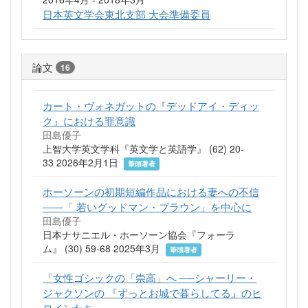
日本英文学会東北支部 大会準備委員
論文
16
カート・ヴォネガットの『デッドアイ・ディッ
ク』における罪意識
田島優子
上智大学英文学科『英文学と英語学』 (62) 20-
33 2026年2月1日
筆頭著者
ホーソーンの初期短編作品における妻への不信
――「 若いグッドマン・ブラウン」を中心に
田島優子
日本ナサニエル・ホーソーン協会『フォーラ
ム』 (30) 59-68 2025年3月
筆頭著者
「女性ゴシックの「崇高」へ ──シャーリー・
ジャクソンの 『ずっとお城で暮らしてる』のヒ
ロインたち」