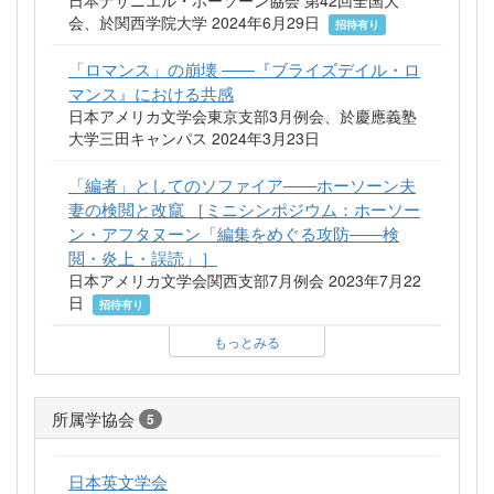
会、於関西学院大学 2024年6月29日
招待有り
「ロマンス」の崩壊 ――『ブライズデイル・ロ
マンス』における共感
日本アメリカ文学会東京支部3月例会、於慶應義塾
大学三田キャンパス 2024年3月23日
「編者」としてのソファイア――ホーソーン夫
妻の検閲と改竄 ［ミニシンポジウム：ホーソー
ン・アフタヌーン「編集をめぐる攻防――検
閲・炎上・誤読」］
日本アメリカ文学会関西支部7月例会 2023年7月22
日
招待有り
もっとみる
所属学協会
5
日本英文学会