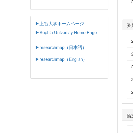
▶上智大学ホームページ
委
▶
Sophia University Home Page
▶researchmap（日本語）
▶researchmap（English）
論