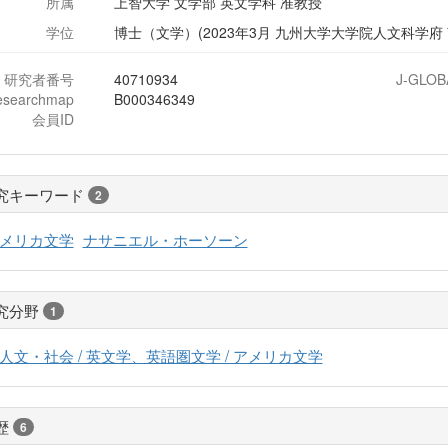
所属
上智大学 文学部 英文学科 准教授
学位
博士（文学）(2023年3月 九州大学大学院人文科学府
研究者番号
40710934
J-GLOB
esearchmap
B000346349
会員ID
究キーワード
2
メリカ文学
ナサニエル・ホーソーン
究分野
1
人文・社会 / 英文学、英語圏文学 / アメリカ文学
歴
6