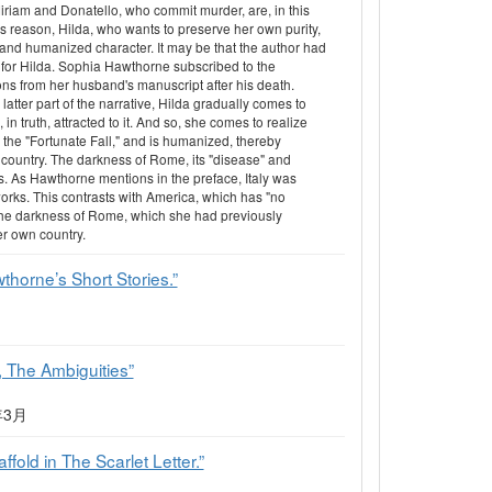
iriam and Donatello, who commit murder, are, in this
his reason, Hilda, who wants to preserve her own purity,
e and humanized character. It may be that the author had
ls for Hilda. Sophia Hawthorne subscribed to the
ons from her husband's manuscript after his death.
latter part of the narrative, Hilda gradually comes to
in truth, attracted to it. And so, she comes to realize
s the "Fortunate Fall," and is humanized, thereby
country. The darkness of Rome, its "disease" and
ks. As Hawthorne mentions in the preface, Italy was
 works. This contrasts with America, which has "no
the darkness of Rome, which she had previously
er own country.
wthorne’s Short Stories.”
r, The Ambiguities”
年3月
fold in The Scarlet Letter.”