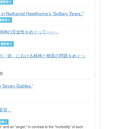
査読有り
 Nathaniel Hawthorne’s ‘Solitary Years.’”
査読有り
精神の完全性をめぐって――」
査読有り
の「痣」における精神と物質の問題をめぐっ
3月
he Seven Gables.”
月
受容」
読有り
and an "angel," in contrast to the "morbidity" of such