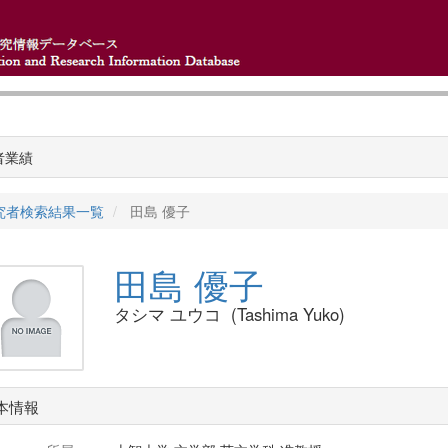
者業績
究者検索結果一覧
田島 優子
田島 優子
タシマ ユウコ (Tashima Yuko)
本情報