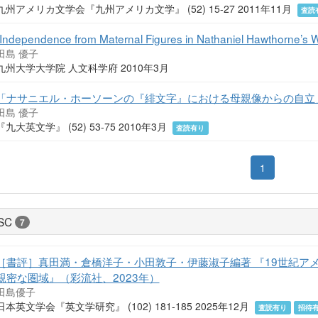
九州アメリカ文学会『九州アメリカ文学』 (52) 15-27 2011年11月
査読
"Independence from Maternal Figures in Nathaniel Hawthorne’s 
田島 優子
九州大学大学院 人文科学府 2010年3月
「ナサニエル・ホーソーンの『緋文字』における母親像からの自立
田島 優子
『九大英文学』 (52) 53-75 2010年3月
査読有り
1
SC
7
［書評］真田満・倉橋洋子・小田敦子・伊藤淑子編著 『19世紀ア
親密な圏域』（彩流社、2023年）
田島優子
日本英文学会『英文学研究』 (102) 181-185 2025年12月
査読有り
招待