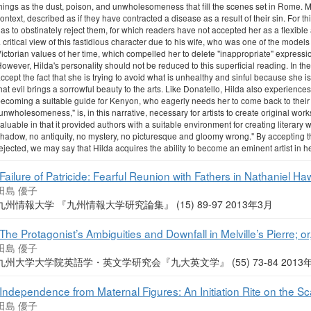
hings as the dust, poison, and unwholesomeness that fill the scenes set in Rome. M
ontext, described as if they have contracted a disease as a result of their sin. For t
as to obstinately reject them, for which readers have not accepted her as a flexibl
 critical view of this fastidious character due to his wife, who was one of the mode
ictorian values of her time, which compelled her to delete "inappropriate" expressi
owever, Hilda's personality should not be reduced to this superficial reading. In the 
ccept the fact that she is trying to avoid what is unhealthy and sinful because she is, 
hat evil brings a sorrowful beauty to the arts. Like Donatello, Hilda also experience
ecoming a suitable guide for Kenyon, who eagerly needs her to come back to their 
unwholesomeness," is, in this narrative, necessary for artists to create original wor
aluable in that it provided authors with a suitable environment for creating literary
hadow, no antiquity, no mystery, no picturesque and gloomy wrong." By accepting 
ejected, we may say that Hilda acquires the ability to become an eminent artist in h
“Failure of Patricide: Fearful Reunion with Fathers in Nathaniel Ha
田島 優子
九州情報大学 『九州情報大学研究論集』 (15) 89-97 2013年3月
“The Protagonist’s Ambiguities and Downfall in Melville’s Pierre; o
田島 優子
九州大学大学院英語学・英文学研究会『九大英文学』 (55) 73-84 2013
“Independence from Maternal Figures: An Initiation Rite on the Scaf
田島 優子