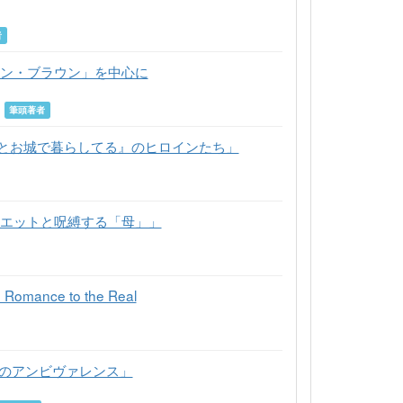
者
マン・ブラウン」を中心に
月
筆頭著者
っとお城で暮らしてる』のヒロインたち」
リエットと呪縛する「母」」
 Romance to the Real
gutのアンビヴァレンス」