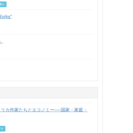
有り
Works"
」
メリカ作家たちとエコノミー──国家・家庭・
有り