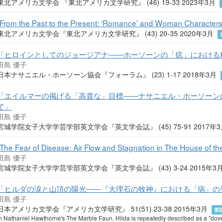
東北アメリカ文学会 『東北アメリカ文学研究』 (46) 19-33 2023年3月
“From the Past to the Present: ‘Romance’ and Woman Characters in
東北アメリカ文学会『東北アメリカ文学研究』 (43) 20-35 2020年3月
「ヒロインとしてのジョージアナ――ホーソーンの「痣」における
田島 優子
日本ナサニエル・ホーソーン協会『フォーラム』 (23) 1-17 2018年3月
「エイルマーの掲げる「高貴な」目標――ナサニエル・ホーソーン
て」
田島 優子
宮城学院女子大学学芸学部英文学会『英文学会誌』 (45) 75-91 2017年
“The Fear of Disease: Air Flow and Stagnation in The House of t
田島 優子
宮城学院女子大学学芸学部英文学会『英文学会誌』 (43) 3-24 2015年3
「ヒルダの涙と山頂の陽光――『大理石の牧神』における「病」の
田島 優子
日本アメリカ文学会『アメリカ文学研究』 51(51) 23-38 2015年3月
査
n Nathaniel Hawthorne's The Marble Faun, Hilda is repeatedly described as a "dove" 