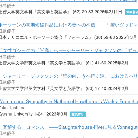
田島優子
上智大学英文学科『英文学と英語学』 (62) 20-33 2026年2月1日
筆頭著
ホーソーンの初期短編作品における妻への不信――「 若いグッド
田島優子
日本ナサニエル・ホーソーン協会『フォーラム』 (30) 59-68 2025年3
「女性ゴシックの「崇高」へ ──シャーリー・ジャクソンの 『ず
田島優子
上智大学文学部英文学科『英文学と英語学』 (61) 41-60 2025年2月
「シャーリー・ジャクソンの『壁の向こうへ続く道』 におけるハ
田島優子
上智大学文学部英文学科『英文学と英語学』 (60) 17-40 2024年2月
Woman and Sympathy in Nathaniel Hawthorne’s Works: From the
Yuko Tashima
Kyushu University 1-241 2023年3月
査読有り
「瓦解する「ロマンス」――Slaughterhouse-Fiveに見るVonne
田島優子