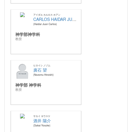
アイダル カルロス ホアン
CARLOS HAIDAR JUAN
Haidar Juan Carlos
神学部神学科
教授
ヒロイシ ノゾム
廣石 望
Nozomu Hiroishi
神学部 神学科
教授
サカイ ヨウスケ
酒井 陽介
Sakai Yosuke