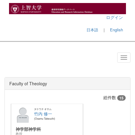
ログイン
日本語
｜
English
Faculty of Theology
総件数
15
タケウチ オサム
竹内 修一
Osamu Takeuchi
神学部神学科
教授