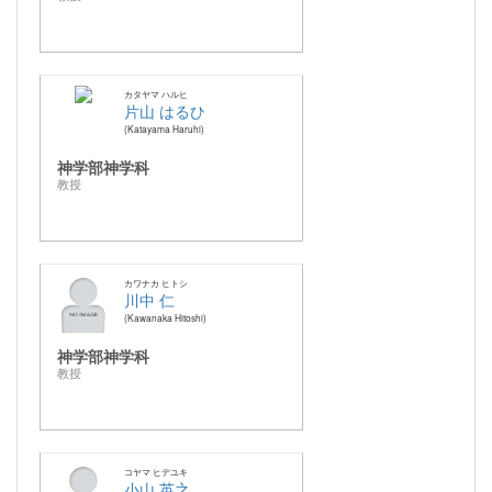
カタヤマ ハルヒ
片山 はるひ
Katayama Haruhi
神学部神学科
教授
カワナカ ヒトシ
川中 仁
Kawanaka Hitoshi
神学部神学科
教授
コヤマ ヒデユキ
小山 英之