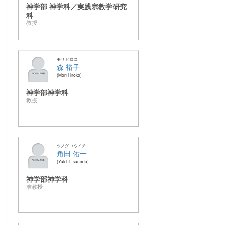
神学部 神学科／実践宗教学研究
科
教授
モリ ヒロコ
森 裕子
Mori Hiroko
神学部神学科
教授
ツノダ ユウイチ
角田 佑一
Yuichi Tsunoda
神学部神学科
准教授