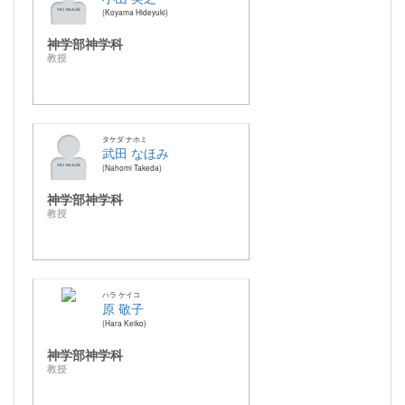
Koyama Hideyuki
神学部神学科
教授
タケダ ナホミ
武田 なほみ
Nahomi Takeda
神学部神学科
教授
ハラ ケイコ
原 敬子
Hara Keiko
神学部神学科
教授