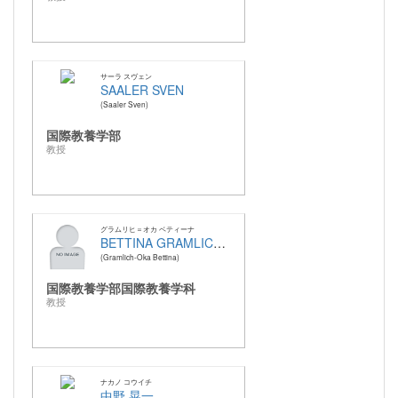
サーラ スヴェン
SAALER SVEN
Saaler Sven
国際教養学部
教授
グラムリヒ＝オカ ベティーナ
BETTINA GRAMLICH-OKA
Gramlich-Oka Bettina
国際教養学部国際教養学科
教授
ナカノ コウイチ
中野 晃一