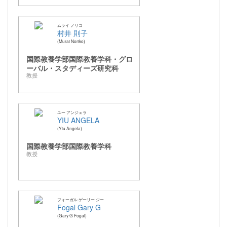
ムライ ノリコ
村井 則子
Murai Noriko
国際教養学部国際教養学科・グロ
ーバル・スタディーズ研究科
教授
ユー アンジェラ
YIU ANGELA
Yiu Angela
国際教養学部国際教養学科
教授
フォーガル ゲーリー ジー
Fogal Gary G
Gary G Fogal