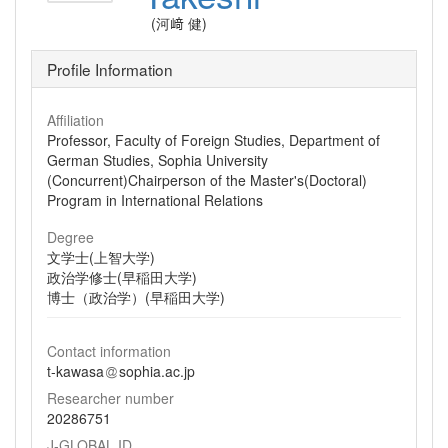
(河﨑 健)
Profile Information
Affiliation
Professor, Faculty of Foreign Studies, Department of
German Studies, Sophia University
(Concurrent)Chairperson of the Master's(Doctoral)
Program in International Relations
Degree
文学士(上智大学)
政治学修士(早稲田大学)
博士（政治学）(早稲田大学)
Contact information
t-kawasa
sophia.ac.jp
Researcher number
20286751
J-GLOBAL ID