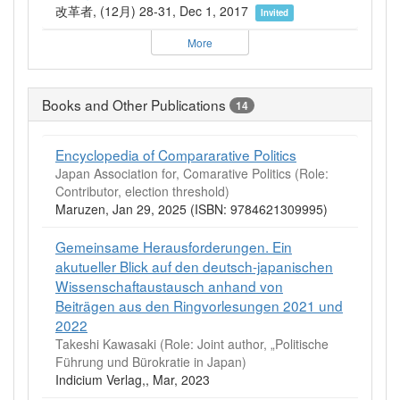
改革者, (12月) 28-31, Dec 1, 2017
Invited
More
Books and Other Publications
14
Encyclopedia of Compararative Politics
Japan Association for, Comarative Politics (Role:
Contributor, election threshold)
Maruzen, Jan 29, 2025 (ISBN: 9784621309995)
Gemeinsame Herausforderungen. Ein
akutueller Blick auf den deutsch-japanischen
Wissenschaftaustausch anhand von
Beiträgen aus den Ringvorlesungen 2021 und
2022
Takeshi Kawasaki (Role: Joint author, „Politische
Führung und Bürokratie in Japan)
Indicium Verlag,, Mar, 2023