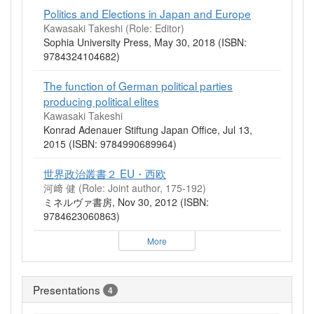
Politics and Elections in Japan and Europe
Kawasaki Takeshi (Role: Editor)
Sophia University Press, May 30, 2018 (ISBN:
9784324104682)
The function of German political parties
producing political elites
Kawasaki Takeshi
Konrad Adenauer Stiftung Japan Office, Jul 13,
2015 (ISBN: 9784990689964)
世界政治叢書２ EU・西欧
河﨑 健 (Role: Joint author, 175-192)
ミネルヴァ書房, Nov 30, 2012 (ISBN:
9784623060863)
More
Presentations
4