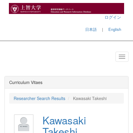
ログイン
日本語
｜
English
Curriculum Vitaes
Researcher Search Results
Kawasaki Takeshi
Kawasaki
Takeshi