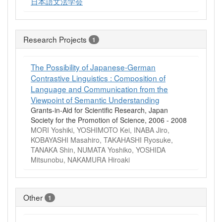
日本語文法学会
Research Projects
1
The Possibility of Japanese-German
Contrastive Linguistics : Composition of
Language and Communication from the
Viewpoint of Semantic Understanding
Grants-in-Aid for Scientific Research, Japan
Society for the Promotion of Science, 2006 - 2008
MORI Yoshiki, YOSHIMOTO Kei, INABA Jiro,
KOBAYASHI Masahiro, TAKAHASHI Ryosuke,
TANAKA Shin, NUMATA Yoshiko, YOSHIDA
Mitsunobu, NAKAMURA Hiroaki
Other
1