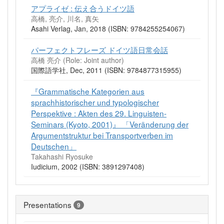
アプライゼ : 伝え合うドイツ語
高橋, 亮介, 川名, 真矢
Asahi Verlag, Jan, 2018 (ISBN: 9784255254067)
パーフェクトフレーズ ドイツ語日常会話
高橋 亮介 (Role: Joint author)
国際語学社, Dec, 2011 (ISBN: 9784877315955)
『Grammatische Kategorien aus
sprachhistorischer und typologischer
Perspektive : Akten des 29. Linguisten-
Seminars (Kyoto, 2001)』 「Veränderung der
Argumentstruktur bei Transportverben im
Deutschen」
Takahashi Ryosuke
Iudicium, 2002 (ISBN: 3891297408)
Presentations
9