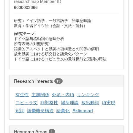
researchmap Member ID
6000003366
研究：ドイツ語学，一般言語学，語彙意味論
教育：学習ドイツ語（会話・文法・読解）
(研究テーマ)
ドイツ語与格動詞の意味分析
所有表現の対照研究
語彙的アスペクトと動詞の項構造との関係の解明
放出動詞における項交替と語彙化パターン
ドイツ語におけるコピュラ文の意味機能と冠詞の用法
Research Interests
13
有生性
主題関係
外項・内項
リンキング
コピュラ文
非対格性
場所理論
放出動詞
項実現
冠詞
語彙概念構造
語彙化
Aktionsart
Research Areas
1