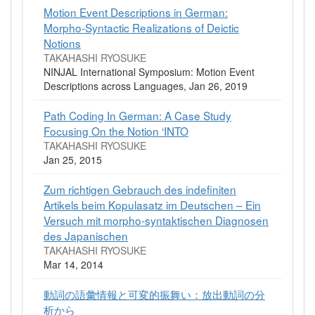
Motion Event Descriptions in German:
Morpho-Syntactic Realizations of Deictic
Notions
TAKAHASHI RYOSUKE
NINJAL International Symposium: Motion Event
Descriptions across Languages, Jan 26, 2019
Path Coding In German: A Case Study
Focusing On the Notion ‘INTO
TAKAHASHI RYOSUKE
Jan 25, 2015
Zum richtigen Gebrauch des indefiniten
Artikels beim Kopulasatz im Deutschen – Ein
Versuch mit morpho-syntaktischen Diagnosen
des Japanischen
TAKAHASHI RYOSUKE
Mar 14, 2014
動詞の語彙情報と可変的振舞い：放出動詞の分
析から