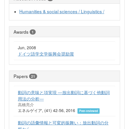
Humanities & social sciences / Linguistics /
Awards
1
Jun, 2008
ドイツ語学文学振興会奨励賞
Papers
21
動詞の意味と項実現 ―放出動詞に基づく他動詞
用法の分析―
高橋亮介
エネルゲイア, (41) 42-56, 2016
Peer-reviewed
動詞の語彙情報と可変的振舞い：放出動詞の分
析から