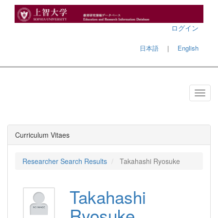
ログイン
日本語
｜
English
Curriculum Vitaes
Researcher Search Results
Takahashi Ryosuke
Takahashi
Ryosuke