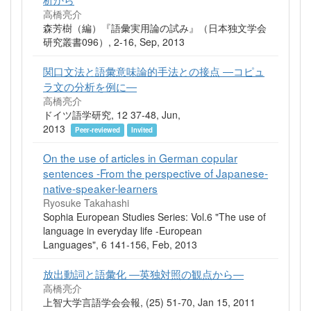
高橋亮介
森芳樹（編）『語彙実用論の試み』（日本独文学会
研究叢書096）, 2-16, Sep, 2013
関口文法と語彙意味論的手法との接点 ―コピュ
ラ文の分析を例に―
高橋亮介
ドイツ語学研究, 12 37-48, Jun,
2013
Peer-reviewed
Invited
On the use of articles in German copular
sentences -From the perspective of Japanese-
native-speaker-learners
Ryosuke Takahashi
Sophia European Studies Series: Vol.6 "The use of
language in everyday life -European
Languages", 6 141-156, Feb, 2013
放出動詞と語彙化 ―英独対照の観点から―
高橋亮介
上智大学言語学会会報, (25) 51-70, Jan 15, 2011