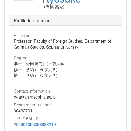
(高橋 亮介)
Profile Information
Affiliation
Professor, Faculty of Foreign Studies, Department of
German Studies, Sophia University
Degree
学士（外国研究）(上智大学)
修士（学術）(東京大学)
博士（学術）(東京大学)
Contact information
ry-takah
sophia.ac.jp
Researcher number
30433791
J-GLOBAL ID
200901055056988219