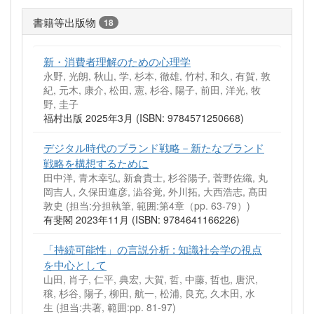
書籍等出版物
18
新・消費者理解のための心理学
永野, 光朗, 秋山, 学, 杉本, 徹雄, 竹村, 和久, 有賀, 敦
紀, 元木, 康介, 松田, 憲, 杉谷, 陽子, 前田, 洋光, 牧
野, 圭子
福村出版 2025年3月 (ISBN: 9784571250668)
デジタル時代のブランド戦略－新たなブランド
戦略を構想するために
田中洋, 青木幸弘, 新倉貴士, 杉谷陽子, 菅野佐織, 丸
岡吉人, 久保田進彦, 澁谷覚, 外川拓, 大西浩志, 髙田
敦史 (担当:分担執筆, 範囲:第4章（pp. 63-79）)
有斐閣 2023年11月 (ISBN: 9784641166226)
「持続可能性」の言説分析 : 知識社会学の視点
を中心として
山田, 肖子, 仁平, 典宏, 大賀, 哲, 中藤, 哲也, 唐沢,
穣, 杉谷, 陽子, 柳田, 航一, 松浦, 良充, 久木田, 水
生 (担当:共著, 範囲:pp. 81-97)