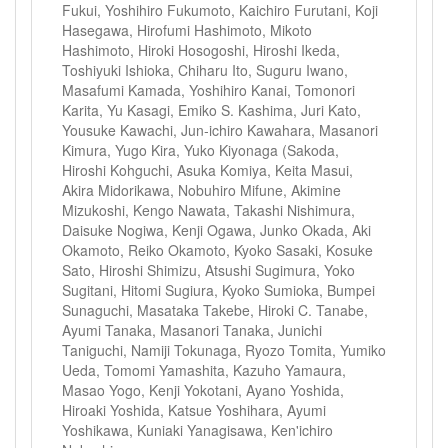
Fukui, Yoshihiro Fukumoto, Kaichiro Furutani, Koji
Hasegawa, Hirofumi Hashimoto, Mikoto
Hashimoto, Hiroki Hosogoshi, Hiroshi Ikeda,
Toshiyuki Ishioka, Chiharu Ito, Suguru Iwano,
Masafumi Kamada, Yoshihiro Kanai, Tomonori
Karita, Yu Kasagi, Emiko S. Kashima, Juri Kato,
Yousuke Kawachi, Jun‐ichiro Kawahara, Masanori
Kimura, Yugo Kira, Yuko Kiyonaga (Sakoda,
Hiroshi Kohguchi, Asuka Komiya, Keita Masui,
Akira Midorikawa, Nobuhiro Mifune, Akimine
Mizukoshi, Kengo Nawata, Takashi Nishimura,
Daisuke Nogiwa, Kenji Ogawa, Junko Okada, Aki
Okamoto, Reiko Okamoto, Kyoko Sasaki, Kosuke
Sato, Hiroshi Shimizu, Atsushi Sugimura, Yoko
Sugitani, Hitomi Sugiura, Kyoko Sumioka, Bumpei
Sunaguchi, Masataka Takebe, Hiroki C. Tanabe,
Ayumi Tanaka, Masanori Tanaka, Junichi
Taniguchi, Namiji Tokunaga, Ryozo Tomita, Yumiko
Ueda, Tomomi Yamashita, Kazuho Yamaura,
Masao Yogo, Kenji Yokotani, Ayano Yoshida,
Hiroaki Yoshida, Katsue Yoshihara, Ayumi
Yoshikawa, Kuniaki Yanagisawa, Ken'ichiro