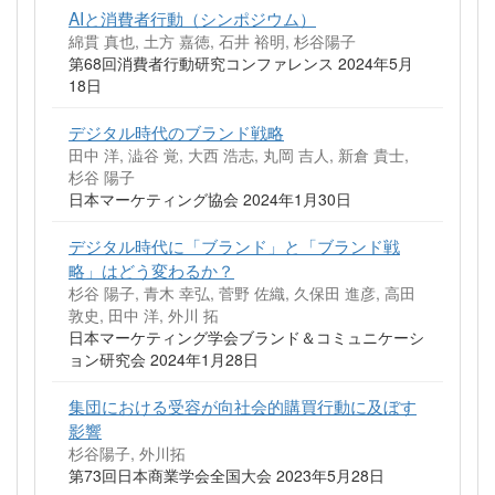
AIと消費者行動（シンポジウム）
綿貫 真也, 土方 嘉徳, 石井 裕明, 杉谷陽子
第68回消費者行動研究コンファレンス 2024年5月
18日
デジタル時代のブランド戦略
田中 洋, 澁谷 覚, 大西 浩志, 丸岡 吉人, 新倉 貴士,
杉谷 陽子
日本マーケティング協会 2024年1月30日
デジタル時代に「ブランド」と「ブランド戦
略」はどう変わるか？
杉谷 陽子, 青木 幸弘, 菅野 佐織, 久保田 進彦, 高田
敦史, 田中 洋, 外川 拓
日本マーケティング学会ブランド＆コミュニケーシ
ョン研究会 2024年1月28日
集団における受容が向社会的購買行動に及ぼす
影響
杉谷陽子, 外川拓
第73回日本商業学会全国大会 2023年5月28日