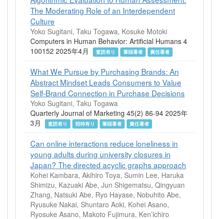
The Moderating Role of an Interdependent
Culture
Yoko Sugitani, Taku Togawa, Kosuke Motoki
Computers in Human Behavior: Artificial Humans 4
100152 2025年4月
査読有り
筆頭著者
責任著者
What We Pursue by Purchasing Brands: An
Abstract Mindset Leads Consumers to Value
Self-Brand Connection in Purchase Decisions
Yoko Sugitani, Taku Togawa
Quarterly Journal of Marketing 45(2) 86-94 2025年
3月
査読有り
招待有り
筆頭著者
責任著者
Can online interactions reduce loneliness in
young adults during university closures in
Japan? The directed acyclic graphs approach
Kohei Kambara, Akihiro Toya, Sumin Lee, Haruka
Shimizu, Kazuaki Abe, Jun Shigematsu, Qingyuan
Zhang, Natsuki Abe, Ryo Hayase, Nobuhito Abe,
Ryusuke Nakai, Shuntaro Aoki, Kohei Asano,
Ryosuke Asano, Makoto Fujimura, Ken’ichiro