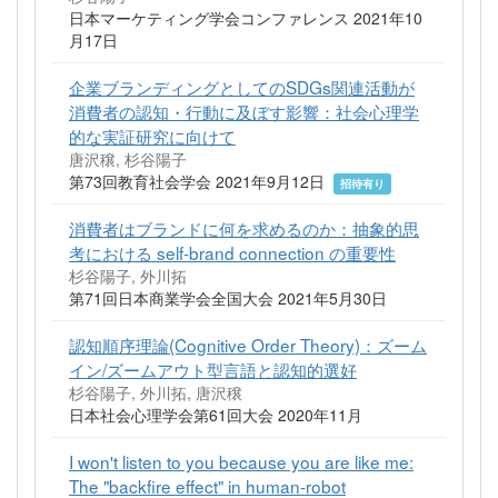
日本マーケティング学会コンファレンス 2021年10
月17日
企業ブランディングとしてのSDGs関連活動が
消費者の認知・行動に及ぼす影響：社会心理学
的な実証研究に向けて
唐沢穣, 杉谷陽子
第73回教育社会学会 2021年9月12日
招待有り
消費者はブランドに何を求めるのか：抽象的思
考における self-brand connection の重要性
杉谷陽子, 外川拓
第71回日本商業学会全国大会 2021年5月30日
認知順序理論(Cognitive Order Theory)：ズーム
イン/ズームアウト型言語と認知的選好
杉谷陽子, 外川拓, 唐沢穣
日本社会心理学会第61回大会 2020年11月
I won't listen to you because you are like me:
The "backfire effect" in human-robot