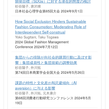
開発目標（SDGs）に対する潜在的態度の検討
杉谷陽子, 唐沢穣
日本社会心理学会第65回大会 2024年9月1日
How Social Exclusion Hinders Sustainable
Fashion Consumption: Moderating Role of
Interdependent Self-construal
Yoko Sugitani, Taku Togawa
2024 Global Fashion Management
Conference 2024年7月12日
集団からの排除が向社会的購買行動に及ぼす影
響：集団成員性と集団規範の調整効果
杉谷陽子, 外川拓
第74回日本商業学会全国大会 2024年5月26日
課題の特性と文化差がAI忌避傾向（AI
aversion）に与える影響
杉谷陽子, 外川拓, 元木康介
第68回消費者行動研究コンファレンス 2024年5月
19日