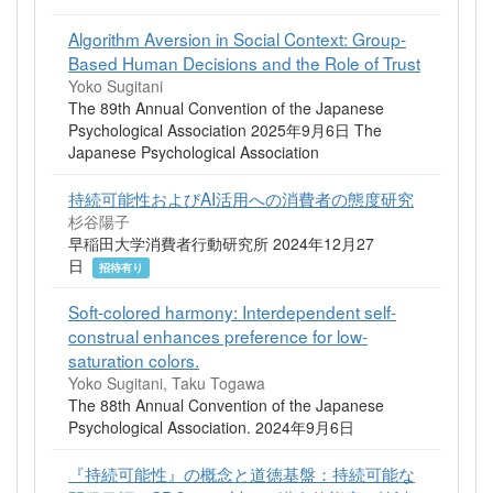
Algorithm Aversion in Social Context: Group-
Based Human Decisions and the Role of Trust
Yoko Sugitani
The 89th Annual Convention of the Japanese
Psychological Association 2025年9月6日 The
Japanese Psychological Association
持続可能性およびAI活用への消費者の態度研究
杉谷陽子
早稲田大学消費者行動研究所 2024年12月27
日
招待有り
Soft-colored harmony: Interdependent self-
construal enhances preference for low-
saturation colors.
Yoko Sugitani, Taku Togawa
The 88th Annual Convention of the Japanese
Psychological Association. 2024年9月6日
『持続可能性』の概念と道徳基盤：持続可能な