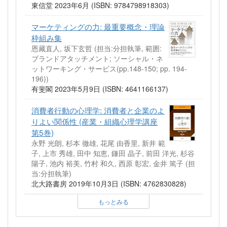
東信堂 2023年6月 (ISBN: 9784798918303)
マーケティングの力: 最重要概念・理論
枠組み集
恩藏直人, 坂下玄哲 (担当:分担執筆, 範囲:
ブランドアタッチメント; ソーシャル・ネ
ットワーキング・サービス(pp.148-150; pp. 194-
196))
有斐閣 2023年5月9日 (ISBN: 4641166137)
消費者行動の心理学: 消費者と企業のよ
りよい関係性 (産業・組織心理学講座
第5巻)
永野 光朗, 杉本 徹雄, 花尾 由香里, 新井 範
子, 上市 秀雄, 田中 知恵, 鎌田 晶子, 前田 洋光, 杉谷
陽子, 池内 裕美, 竹村 和久, 西原 彰宏, 金井 篤子 (担
当:分担執筆)
北大路書房 2019年10月3日 (ISBN: 4762830828)
もっとみる