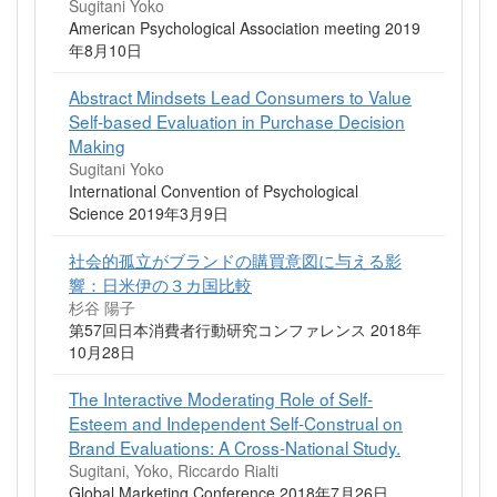
Sugitani Yoko
American Psychological Association meeting 2019
年8月10日
Abstract Mindsets Lead Consumers to Value
Self-based Evaluation in Purchase Decision
Making
Sugitani Yoko
International Convention of Psychological
Science 2019年3月9日
社会的孤立がブランドの購買意図に与える影
響：日米伊の３カ国比較
杉谷 陽子
第57回日本消費者行動研究コンファレンス 2018年
10月28日
The Interactive Moderating Role of Self-
Esteem and Independent Self-Construal on
Brand Evaluations: A Cross-National Study.
Sugitani, Yoko, Riccardo Rialti
Global Marketing Conference 2018年7月26日