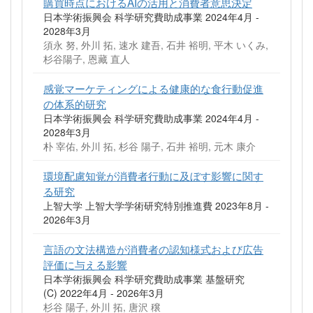
購買時点におけるAIの活用と消費者意思決定
日本学術振興会 科学研究費助成事業 2024年4月 -
2028年3月
須永 努, 外川 拓, 速水 建吾, 石井 裕明, 平木 いくみ,
杉谷陽子, 恩藏 直人
感覚マーケティングによる健康的な食行動促進
の体系的研究
日本学術振興会 科学研究費助成事業 2024年4月 -
2028年3月
朴 宰佑, 外川 拓, 杉谷 陽子, 石井 裕明, 元木 康介
環境配慮知覚が消費者行動に及ぼす影響に関す
る研究
上智大学 上智大学学術研究特別推進費 2023年8月 -
2026年3月
言語の文法構造が消費者の認知様式および広告
評価に与える影響
日本学術振興会 科学研究費助成事業 基盤研究
(C) 2022年4月 - 2026年3月
杉谷 陽子, 外川 拓, 唐沢 穣