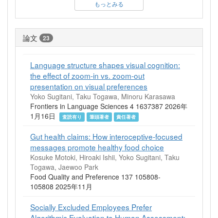
もっとみる
論文
23
Language structure shapes visual cognition:
the effect of zoom-in vs. zoom-out
presentation on visual preferences
Yoko Sugitani, Taku Togawa, Minoru Karasawa
Frontiers in Language Sciences 4 1637387 2026年
1月16日
査読有り
筆頭著者
責任著者
Gut health claims: How interoceptive-focused
messages promote healthy food choice
Kosuke Motoki, Hiroaki Ishii, Yoko Sugitani, Taku
Togawa, Jaewoo Park
Food Quality and Preference 137 105808-
105808 2025年11月
Socially Excluded Employees Prefer
Algorithmic Evaluation to Human Assessment: