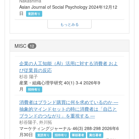
Nakashima
Asian Journal of Social Psychology 2024年12月12
日
査読有り
もっとみる
MISC
12
企業の人工知能（AI）活用に対する消費者 およ
び従業員の反応
杉谷 陽子
産業・組織心理学研究 40(1) 3-4 2026年9
月
招待有り
消費者はブランド購買に何を求めているのか ―
抽象的マインドセットの時に消費者は「自己と
ブランドのつながり」を重視する ―
杉谷陽子, 外川拓
マーケティングジャーナル 46(3) 288-298 2026年6
月30日
査読有り
招待有り
筆頭著者
責任著者