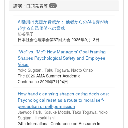
講演・口頭発表等
77
AI活用は支援か脅威か： 他者からのAI推奨が喚
起する自己価値への脅威
杉谷陽子
日本社会心理学会第67回大会 2026年9月13日
“We” vs. “Me”: How Managers’ Goal Framing
Shapes Psychological Safety and Employee
Voice
Yoko Sugitani, Taku Togawa, Naoto Onzo
The 2026 AMA Summer Academic
Conference 2026年7月24日
How hand cleansing shapes eating decisions:
Psychological reset as a route to moral self-
perception or self-permission
Jaewoo Park, Kosuke Motoki, Taku Togawa, Yoko
Sugitani, Hiroaki Ishii
24th International Conference on Research in