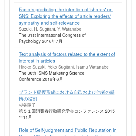
Factors predicting the intention of 'shares' on
SNS: Exploring the effects of article readers'
sympathy and self-relevance
Suzuki, H, Sugitani, Y, Watanabe
The 31st International Congress of
Psychology 2016年7月
Text analysis of factors related to the extent of
interest in articles
Hiroko Suzuki, Yoko Sugitani, Isamu Watanabe
The 38th ISMS Marketing Science
Conference 2016年6月
ブランド態度形成における自己および他者の感
情の役割
杉谷陽子
第５１回消費者行動研究学会コンファレンス 2015
年11月
Role of Self-judgment and Public Reputation in