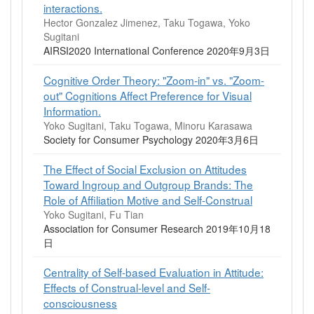
interactions.
Hector Gonzalez Jimenez, Taku Togawa, Yoko
Sugitani
AIRSI2020 International Conference 2020年9月3日
Cognitive Order Theory: "Zoom-in" vs. "Zoom-
out" Cognitions Affect Preference for Visual
Information.
Yoko Sugitani, Taku Togawa, Minoru Karasawa
Society for Consumer Psychology 2020年3月6日
The Effect of Social Exclusion on Attitudes
Toward Ingroup and Outgroup Brands: The
Role of Affiliation Motive and Self-Construal
Yoko Sugitani, Fu Tian
Association for Consumer Research 2019年10月18
日
Centrality of Self-based Evaluation in Attitude:
Effects of Construal-level and Self-
consciousness