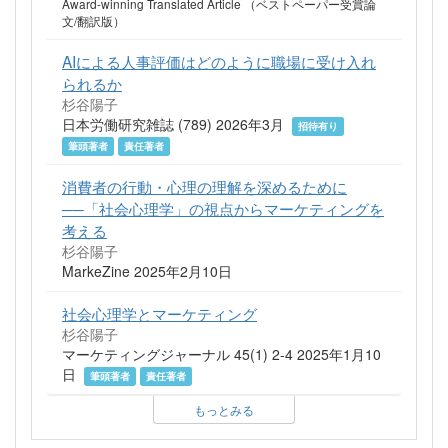
Award-winning Translated Article （ベストペーパー受賞論
文/翻訳版）
AIによる人事評価はどのように職場に受け入れ
られるか
杉谷陽子
日本労働研究雑誌 (789) 2026年3月
招待有り
筆頭著者
責任著者
消費者の行動・心理の理解を深めるために
──「社会心理学」の視点からマーケティングを
考える
杉谷陽子
MarkeZine 2025年2月10日
社会心理学とマーケティング
杉谷陽子
マーケティングジャーナル 45(1) 2-4 2025年1月10
日
筆頭著者
責任著者
もっとみる