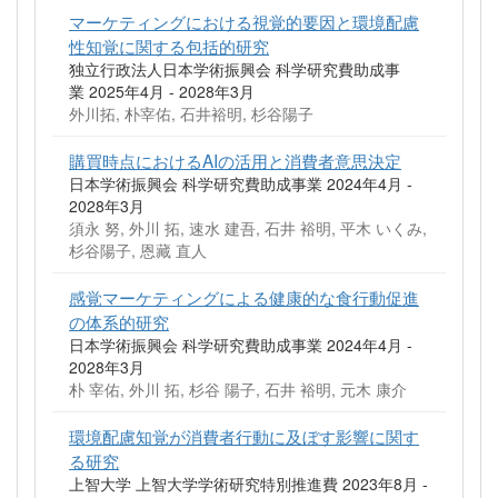
マーケティングにおける視覚的要因と環境配慮
性知覚に関する包括的研究
独立行政法人日本学術振興会 科学研究費助成事
業 2025年4月 - 2028年3月
外川拓, 朴宰佑, 石井裕明, 杉谷陽子
購買時点におけるAIの活用と消費者意思決定
日本学術振興会 科学研究費助成事業 2024年4月 -
2028年3月
須永 努, 外川 拓, 速水 建吾, 石井 裕明, 平木 いくみ,
杉谷陽子, 恩藏 直人
感覚マーケティングによる健康的な食行動促進
の体系的研究
日本学術振興会 科学研究費助成事業 2024年4月 -
2028年3月
朴 宰佑, 外川 拓, 杉谷 陽子, 石井 裕明, 元木 康介
環境配慮知覚が消費者行動に及ぼす影響に関す
る研究
上智大学 上智大学学術研究特別推進費 2023年8月 -