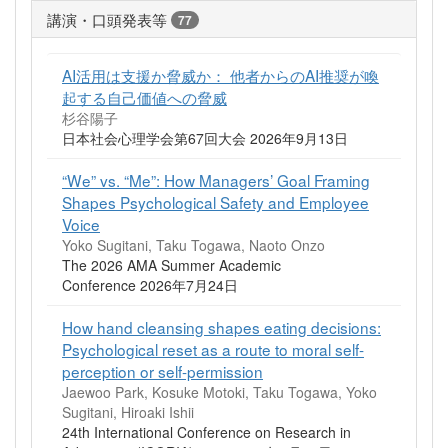
講演・口頭発表等
77
AI活用は支援か脅威か： 他者からのAI推奨が喚
起する自己価値への脅威
杉谷陽子
日本社会心理学会第67回大会 2026年9月13日
“We” vs. “Me”: How Managers’ Goal Framing
Shapes Psychological Safety and Employee
Voice
Yoko Sugitani, Taku Togawa, Naoto Onzo
The 2026 AMA Summer Academic
Conference 2026年7月24日
How hand cleansing shapes eating decisions:
Psychological reset as a route to moral self-
perception or self-permission
Jaewoo Park, Kosuke Motoki, Taku Togawa, Yoko
Sugitani, Hiroaki Ishii
24th International Conference on Research in