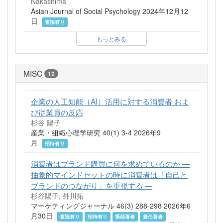
Nakashima
Asian Journal of Social Psychology 2024年12月12
日
査読有り
もっとみる
MISC
12
企業の人工知能（AI）活用に対する消費者 およ
び従業員の反応
杉谷 陽子
産業・組織心理学研究 40(1) 3-4 2026年9
月
招待有り
消費者はブランド購買に何を求めているのか ―
抽象的マインドセットの時に消費者は「自己と
ブランドのつながり」を重視する ―
杉谷陽子, 外川拓
マーケティングジャーナル 46(3) 288-298 2026年6
月30日
査読有り
招待有り
筆頭著者
責任著者