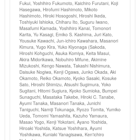
Fukui, Yoshihiro Fukumoto, Kaichiro Furutani, Koji
Hasegawa, Hirofumi Hashimoto, Mikoto
Hashimoto, Hiroki Hosogoshi, Hiroshi Ikeda,
Toshiyuki Ishioka, Chiharu Ito, Suguru Iwano,
Masafumi Kamada, Yoshihiro Kanai, Tomonori
Karita, Yu Kasagi, Emiko S. Kashima, Juri Kato,
Yousuke Kawachi, Jun‐ichiro Kawahara, Masanori
Kimura, Yugo Kira, Yuko Kiyonaga (Sakoda,
Hiroshi Kohguchi, Asuka Komiya, Keita Masui,
Akira Midorikawa, Nobuhiro Mifune, Akimine
Mizukoshi, Kengo Nawata, Takashi Nishimura,
Daisuke Nogiwa, Kenji Ogawa, Junko Okada, Aki
Okamoto, Reiko Okamoto, Kyoko Sasaki, Kosuke
Sato, Hiroshi Shimizu, Atsushi Sugimura, Yoko
Sugitani, Hitomi Sugiura, Kyoko Sumioka, Bumpei
Sunaguchi, Masataka Takebe, Hiroki C. Tanabe,
Ayumi Tanaka, Masanori Tanaka, Junichi
Taniguchi, Namiji Tokunaga, Ryozo Tomita, Yumiko
Ueda, Tomomi Yamashita, Kazuho Yamaura,
Masao Yogo, Kenji Yokotani, Ayano Yoshida,
Hiroaki Yoshida, Katsue Yoshihara, Ayumi
Yoshikawa, Kuniaki Yanagisawa, Ken'ichiro