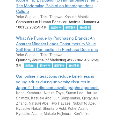
The Moderating Role of an Interdependent
Culture
Yoko Sugitani, Taku Togawa, Kosuke Motoki
Computers in Human Behavior: Artificial Humans 4
100152 2025年4月
査読有り
筆頭著者
責任著者
What We Pursue by Purchasing Brands: An
Abstract Mindset Leads Consumers to Value
Self-Brand Connection in Purchase Decisions
Yoko Sugitani, Taku Togawa
Quarterly Journal of Marketing 45(2) 86-94 2025年
3月
査読有り
招待有り
筆頭著者
責任著者
Can online interactions reduce loneliness in
young adults during university closures in
Japan? The directed acyclic graphs approach
Kohei Kambara, Akihiro Toya, Sumin Lee, Haruka
Shimizu, Kazuaki Abe, Jun Shigematsu, Qingyuan
Zhang, Natsuki Abe, Ryo Hayase, Nobuhito Abe,
Ryusuke Nakai, Shuntaro Aoki, Kohei Asano,
Ryosuke Asano, Makoto Fujimura, Ken’ichiro