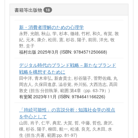
書籍等出版物
18
新・消費者理解のための心理学
永野, 光朗, 秋山, 学, 杉本, 徹雄, 竹村, 和久, 有賀, 敦
紀, 元木, 康介, 松田, 憲, 杉谷, 陽子, 前田, 洋光, 牧
野, 圭子
福村出版 2025年3月 (ISBN: 9784571250668)
デジタル時代のブランド戦略－新たなブランド
戦略を構想するために
田中洋, 青木幸弘, 新倉貴士, 杉谷陽子, 菅野佐織, 丸
岡吉人, 久保田進彦, 澁谷覚, 外川拓, 大西浩志, 髙田
敦史 (担当:分担執筆, 範囲:第4章（pp. 63-79）)
有斐閣 2023年11月 (ISBN: 9784641166226)
「持続可能性」の言説分析 : 知識社会学の視点
を中心として
山田, 肖子, 仁平, 典宏, 大賀, 哲, 中藤, 哲也, 唐沢,
穣, 杉谷, 陽子, 柳田, 航一, 松浦, 良充, 久木田, 水
生 (担当:共著, 範囲:pp. 81-97)