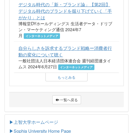
デジタル時代の「新・ブランド論」【第2回】
デジタル時代のブランドを掘り下げていく「手
がかり」とは
博報堂DYホールディングス 生活者データ・ドリブ
ン・マーケティング通信 2024年7
月
インターネットメディア
自分らしさを訴求するブランド戦略ー消費者行
動の変化について聴く
一般社団法人日本経済団体連合会 週刊経団連タイ
ムス 2024年6月27日
インターネットメディア
もっとみる
一覧へ戻る
▶上智大学ホームページ
▶
Sophia University Home Page