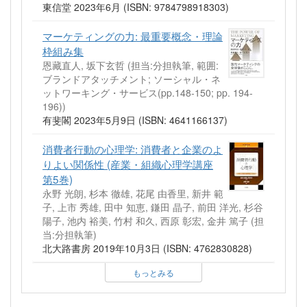
東信堂 2023年6月 (ISBN: 9784798918303)
マーケティングの力: 最重要概念・理論
枠組み集
恩藏直人, 坂下玄哲 (担当:分担執筆, 範囲:
ブランドアタッチメント; ソーシャル・ネ
ットワーキング・サービス(pp.148-150; pp. 194-
196))
有斐閣 2023年5月9日 (ISBN: 4641166137)
消費者行動の心理学: 消費者と企業のよ
りよい関係性 (産業・組織心理学講座
第5巻)
永野 光朗, 杉本 徹雄, 花尾 由香里, 新井 範
子, 上市 秀雄, 田中 知恵, 鎌田 晶子, 前田 洋光, 杉谷
陽子, 池内 裕美, 竹村 和久, 西原 彰宏, 金井 篤子 (担
当:分担執筆)
北大路書房 2019年10月3日 (ISBN: 4762830828)
もっとみる