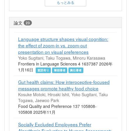
もっとみる
論文
23
Language structure shapes visual cognition:
the effect of zoom-in vs. zoom-out
presentation on visual preferences
Yoko Sugitani, Taku Togawa, Minoru Karasawa
Frontiers in Language Sciences 4 1637387 2026年
1月16日
査読有り
筆頭著者
責任著者
Gut health claims: How interoceptive-focused
messages promote healthy food choice
Kosuke Motoki, Hiroaki Ishii, Yoko Sugitani, Taku
Togawa, Jaewoo Park
Food Quality and Preference 137 105808-
105808 2025年11月
Socially Excluded Employees Prefer
Algorithmic Evaluation to Human Assessment: