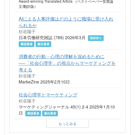
Award-winning Translated Article （ベストペーパー受賞論
文/翻訳版）
AIによる人事評価はどのように職場に受け入れ
られるか
杉谷陽子
日本労働研究雑誌 (789) 2026年3月
招待有り
筆頭著者
責任著者
消費者の行動・心理の理解を深めるために
──「社会心理学」の視点からマーケティングを
考える
杉谷陽子
MarkeZine 2025年2月10日
社会心理学とマーケティング
杉谷陽子
マーケティングジャーナル 45(1) 2-4 2025年1月10
日
筆頭著者
責任著者
もっとみる