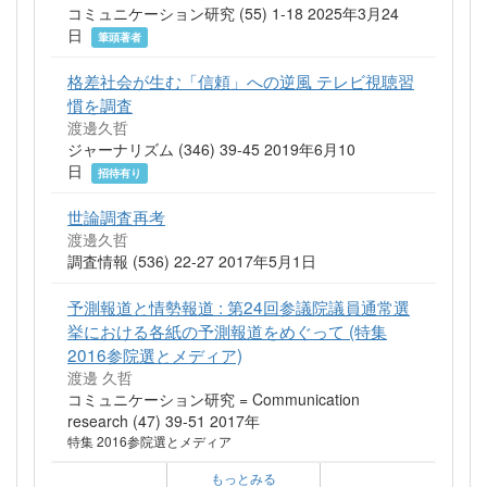
コミュニケーション研究 (55) 1-18 2025年3月24
日
筆頭著者
格差社会が生む「信頼」への逆風 テレビ視聴習
慣を調査
渡邊久哲
ジャーナリズム (346) 39-45 2019年6月10
日
招待有り
世論調査再考
渡邊久哲
調査情報 (536) 22-27 2017年5月1日
予測報道と情勢報道 : 第24回参議院議員通常選
挙における各紙の予測報道をめぐって (特集
2016参院選とメディア)
渡邊 久哲
コミュニケーション研究 = Communication
research (47) 39-51 2017年
特集 2016参院選とメディア
もっとみる