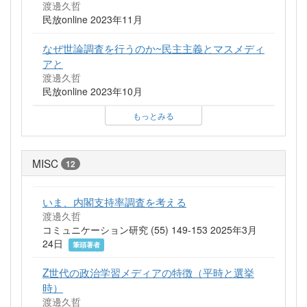
渡邊久哲
民放online 2023年11月
なぜ世論調査を行うのか~民主主義とマスメディ
アと
渡邊久哲
民放online 2023年10月
もっとみる
MISC
12
いま、内閣支持率調査を考える
渡邊久哲
コミュニケーション研究 (55) 149-153 2025年3月
24日
筆頭著者
Z世代の政治学習メディアの特徴（平時と選挙
時）
渡邊久哲