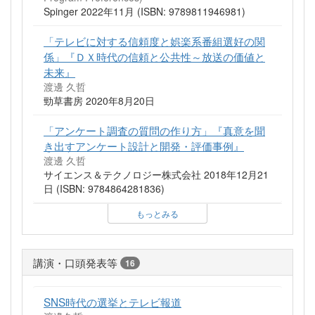
Spinger 2022年11月 (ISBN: 9789811946981)
「テレビに対する信頼度と娯楽系番組選好の関
係」『ＤＸ時代の信頼と公共性～放送の価値と
未来』
渡邊 久哲
勁草書房 2020年8月20日
「アンケート調査の質問の作り方」『真意を聞
き出すアンケート設計と開発・評価事例』
渡邊 久哲
サイエンス＆テクノロジー株式会社 2018年12月21
日 (ISBN: 9784864281836)
もっとみる
講演・口頭発表等
16
SNS時代の選挙とテレビ報道