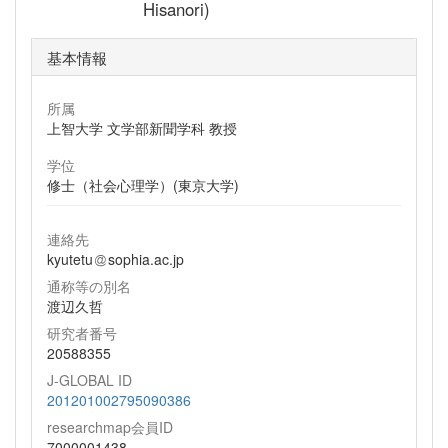
Hisanori)
基本情報
所属
上智大学 文学部新聞学科 教授
学位
修士（社会心理学）(東京大学)
連絡先
kyutetu
sophia.ac.jp
通称等の別名
渡辺久哲
研究者番号
20588355
J-GLOBAL ID
201201002795090386
researchmap会員ID
7000001438