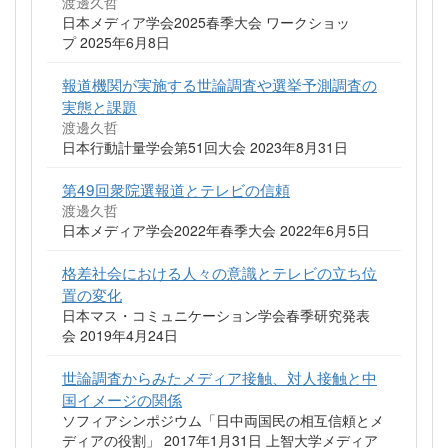
渡邊久哲
日本メディア学会2025春季大会 ワークショッ
プ 2025年6月8日
報道機関が実施する世論調査や選挙予測調査の
実態と課題
渡邊久哲
日本行動計量学会第51回大会 2023年8月31日
第49回衆院選報道とテレビの信頼
渡邊久哲
日本メディア学会2022年春季大会 2022年6月5日
格差社会における人々の意識とテレビの立ち位
置の変化
日本マス・コミュニケーション学会春季研究発表
会 2019年4月24日
世論調査からみたメディア接触、対人接触と中
国イメージの関係
ソフィアシンポジウム「日中両国民の相互信頼とメ
ディアの役割」 2017年1月31日 上智大学メディア