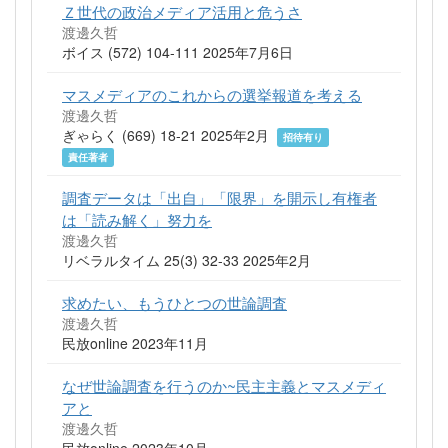
Ｚ世代の政治メディア活用と危うさ
渡邊久哲
ボイス (572) 104-111 2025年7月6日
マスメディアのこれからの選挙報道を考える
渡邊久哲
ぎゃらく (669) 18-21 2025年2月
招待有り
責任著者
調査データは「出自」「限界」を開示し有権者
は「読み解く」努力を
渡邊久哲
リベラルタイム 25(3) 32-33 2025年2月
求めたい、もうひとつの世論調査
渡邊久哲
民放online 2023年11月
なぜ世論調査を行うのか~民主主義とマスメディ
アと
渡邊久哲