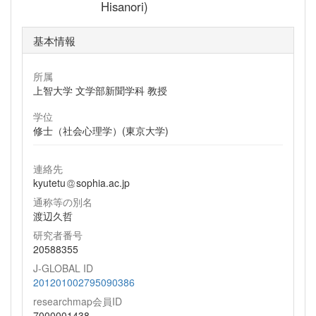
Hisanori)
基本情報
所属
上智大学 文学部新聞学科 教授
学位
修士（社会心理学）(東京大学)
連絡先
kyutetu
sophia.ac.jp
通称等の別名
渡辺久哲
研究者番号
20588355
J-GLOBAL ID
201201002795090386
researchmap会員ID
7000001438