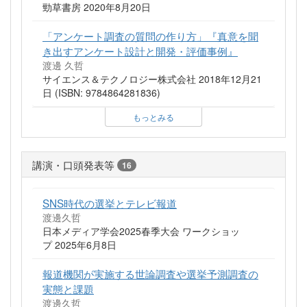
勁草書房 2020年8月20日
「アンケート調査の質問の作り方」『真意を聞
き出すアンケート設計と開発・評価事例』
渡邊 久哲
サイエンス＆テクノロジー株式会社 2018年12月21
日 (ISBN: 9784864281836)
もっとみる
講演・口頭発表等
16
SNS時代の選挙とテレビ報道
渡邊久哲
日本メディア学会2025春季大会 ワークショッ
プ 2025年6月8日
報道機関が実施する世論調査や選挙予測調査の
実態と課題
渡邊久哲