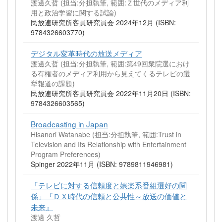
渡邊久哲 (担当:分担執筆, 範囲:Ｚ世代のメディア利
用と政治学習に関する試論)
民放連研究所客員研究員会 2024年12月 (ISBN:
9784326603770)
デジタル変革時代の放送メディア
渡邊久哲 (担当:分担執筆, 範囲:第49回衆院選におけ
る有権者のメディア利用から見えてくるテレビの選
挙報道の課題)
民放連研究所客員研究員会 2022年11月20日 (ISBN:
9784326603565)
Broadcasting in Japan
Hisanori Watanabe (担当:分担執筆, 範囲:Trust in
Television and Its Relationship with Entertainment
Program Preferences)
Spinger 2022年11月 (ISBN: 9789811946981)
「テレビに対する信頼度と娯楽系番組選好の関
係」『ＤＸ時代の信頼と公共性～放送の価値と
未来』
渡邊 久哲