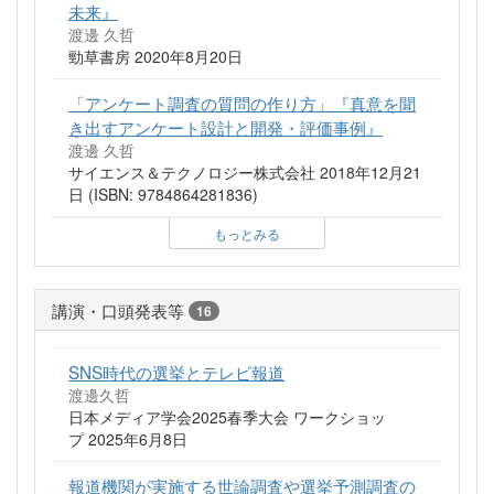
未来』
渡邊 久哲
勁草書房 2020年8月20日
「アンケート調査の質問の作り方」『真意を聞
き出すアンケート設計と開発・評価事例』
渡邊 久哲
サイエンス＆テクノロジー株式会社 2018年12月21
日 (ISBN: 9784864281836)
もっとみる
講演・口頭発表等
16
SNS時代の選挙とテレビ報道
渡邊久哲
日本メディア学会2025春季大会 ワークショッ
プ 2025年6月8日
報道機関が実施する世論調査や選挙予測調査の