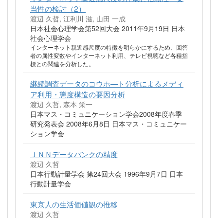
当性の検討（2）
渡辺 久哲, 江利川 滋, 山田 一成
日本社会心理学会第52回大会 2011年9月19日 日本
社会心理学会
インターネット親近感尺度の特徴を明らかにするため、回答
者の属性変数やインターネット利用、テレビ視聴など各種指
標との関連を分析した。
継続調査データのコウホ―ト分析によるメディ
ア利用・態度構造の要因分析
渡辺 久哲, 森本 栄一
日本マス・コミュニケーション学会2008年度春季
研究発表会 2008年6月8日 日本マス・コミュニケー
ション学会
ＪＮＮデータバンクの精度
渡辺 久哲
日本行動計量学会 第24回大会 1996年9月7日 日本
行動計量学会
東京人の生活価値観の推移
渡辺 久哲