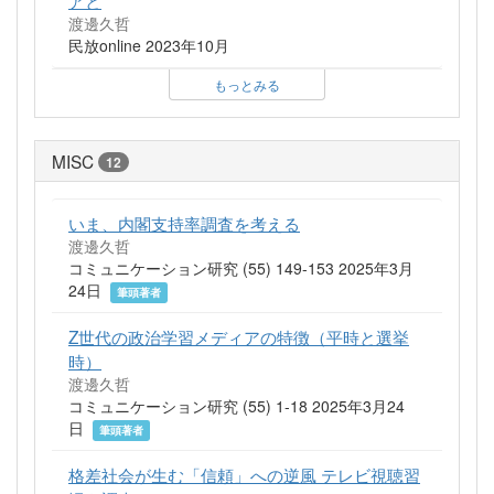
アと
渡邊久哲
民放online 2023年10月
もっとみる
MISC
12
いま、内閣支持率調査を考える
渡邊久哲
コミュニケーション研究 (55) 149-153 2025年3月
24日
筆頭著者
Z世代の政治学習メディアの特徴（平時と選挙
時）
渡邊久哲
コミュニケーション研究 (55) 1-18 2025年3月24
日
筆頭著者
格差社会が生む「信頼」への逆風 テレビ視聴習