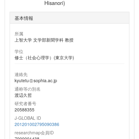
Hisanori)
基本情報
所属
上智大学 文学部新聞学科 教授
学位
修士（社会心理学）(東京大学)
連絡先
kyutetu
sophia.ac.jp
通称等の別名
渡辺久哲
研究者番号
20588355
J-GLOBAL ID
201201002795090386
researchmap会員ID
7000001438