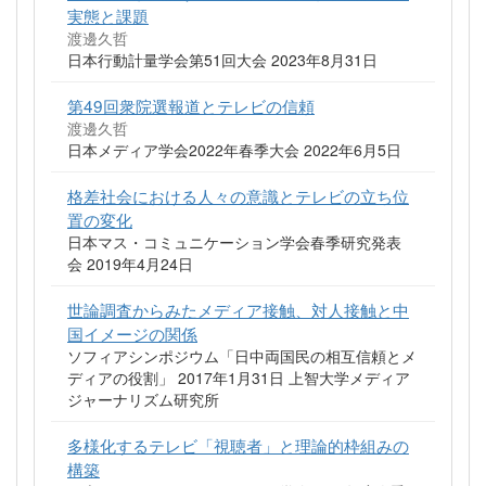
実態と課題
渡邊久哲
日本行動計量学会第51回大会 2023年8月31日
第49回衆院選報道とテレビの信頼
渡邊久哲
日本メディア学会2022年春季大会 2022年6月5日
格差社会における人々の意識とテレビの立ち位
置の変化
日本マス・コミュニケーション学会春季研究発表
会 2019年4月24日
世論調査からみたメディア接触、対人接触と中
国イメージの関係
ソフィアシンポジウム「日中両国民の相互信頼とメ
ディアの役割」 2017年1月31日 上智大学メディア
ジャーナリズム研究所
多様化するテレビ「視聴者」と理論的枠組みの
構築