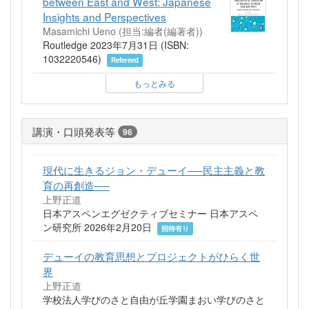
between East and West: Japanese
Insights and Perspectives
Masamichi Ueno (担当:編者(編著者))
Routledge 2023年7月31日 (ISBN:
1032220546)
Refereed
もっとみる
講演・口頭発表等
96
現代に生きるジョン・デューイ──民主主義と教
育の再創造──
上野正道
日本アスペンエグゼクティブセミナー 日本アスペ
ン研究所 2026年2月20日
招待有り
デューイの教育思想とプロジェクトがひらく世
界
上野正道
学校法人学びのさと自由が丘学園まおい学びのさと