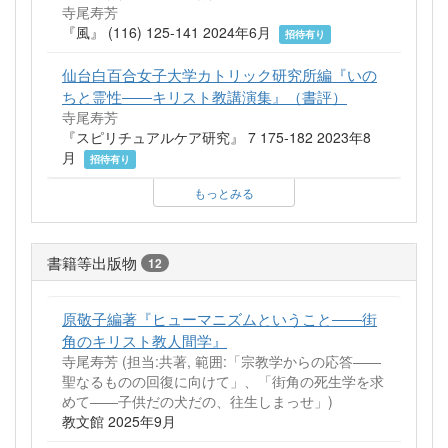
寺尾寿芳
『風』 (116) 125-141 2024年6月
招待有り
仙台白百合女子大学カトリック研究所編『いの
ちと霊性――キリスト教講演集』（書評）
寺尾寿芳
『スピリチュアルケア研究』 7 175-182 2023年8
月
招待有り
もっとみる
書籍等出版物
12
原敬子編著『ヒューマニズムということ――街
角のキリスト教人間学』
寺尾寿芳 (担当:共著, 範囲:「宗教学からの応答――
聖なるものの回復に向けて」、「街角の死生学を求
めて――子供だの犬だの、往生しまっせ」)
教文館 2025年9月