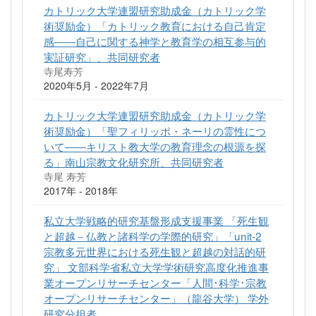
カトリック大学連盟研究助成金（カトリック学
術奨励金）「カトリック教育における自己肯定
感――自己に関する神学と教育学の相互参与的
実証研究」、共同研究者
寺尾寿芳
2020年5月 - 2022年7月
カトリック大学連盟研究助成金（カトリック学
術奨励金）「聖フィリッポ・ネーリの霊性につ
いて――キリスト教大学の教育理念の根源を探
る」南山宗教文化研究所、共同研究者
寺尾 寿芳
2017年 - 2018年
私立大学戦略的研究基盤形成支援事業 「死生観
と超越－仏教と諸科学の学際的研究」「unit-2
宗教多元世界における死生観と超越の対話的研
究」 文部科学省私立大学学術研究高度化推進事
業オープンリサーチセンター「人間･科学･宗教
オープンリサーチセンター」（龍谷大学） 学外
研究分担者