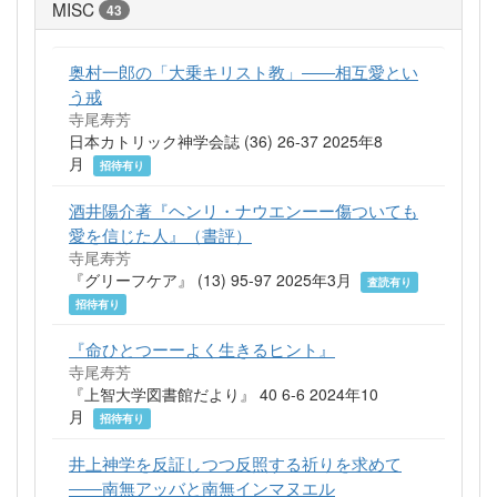
MISC
43
奥村一郎の「大乗キリスト教」――相互愛とい
う戒
寺尾寿芳
日本カトリック神学会誌 (36) 26-37 2025年8
月
招待有り
酒井陽介著『ヘンリ・ナウエンーー傷ついても
愛を信じた人』（書評）
寺尾寿芳
『グリーフケア』 (13) 95-97 2025年3月
査読有り
招待有り
『命ひとつーーよく生きるヒント』
寺尾寿芳
『上智大学図書館だより』 40 6-6 2024年10
月
招待有り
井上神学を反証しつつ反照する祈りを求めて
――南無アッバと南無インマヌエル