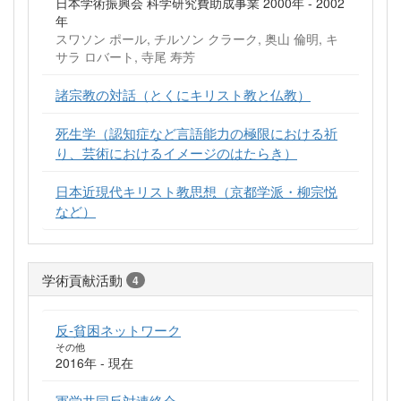
日本学術振興会 科学研究費助成事業 2000年 - 2002
年
スワソン ポール, チルソン クラーク, 奥山 倫明, キ
サラ ロバート, 寺尾 寿芳
諸宗教の対話（とくにキリスト教と仏教）
死生学（認知症など言語能力の極限における祈
り、芸術におけるイメージのはたらき）
日本近現代キリスト教思想（京都学派・柳宗悦
など）
学術貢献活動
4
反-貧困ネットワーク
その他
2016年 - 現在
軍学共同反対連絡会