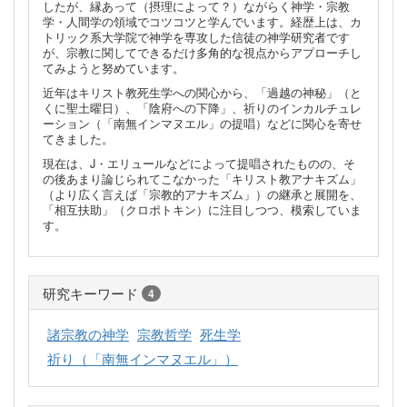
したが、縁あって（摂理によって？）ながらく神学・宗教
学・人間学の領域でコツコツと学んでいます。経歴上は、カ
トリック系大学院で神学を専攻した信徒の神学研究者です
が、宗教に関してできるだけ多角的な視点からアプローチし
てみようと努めています。
近年はキリスト教死生学への関心から、「過越の神秘」（と
くに聖土曜日）、「陰府への下降」、祈りのインカルチュレ
ーション（「南無インマヌエル」の提唱）などに関心を寄せ
てきました。
現在は、J・エリュールなどによって提唱されたものの、そ
の後あまり論じられてこなかった「キリスト教アナキズム」
（より広く言えば「宗教的アナキズム」）の継承と展開を、
「相互扶助」（クロポトキン）に注目しつつ、模索していま
す。
研究キーワード
4
諸宗教の神学
宗教哲学
死生学
祈り（「南無インマヌエル」）