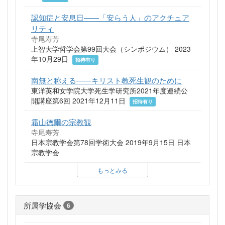
認知症と安息日――「安らう人」のアクチュア
リティ
寺尾寿芳
上智大学哲学会第99回大会（シンポジウム） 2023
年10月29日
招待有り
南無と称える――キリスト教死生観のために
東洋英和女学院大学死生学研究所2021年度連続公
開講座第6回 2021年12月11日
招待有り
霜山徳爾の宗教観
寺尾寿芳
日本宗教学会第78回学術大会 2019年9月15日 日本
宗教学会
もっとみる
所属学協会
6