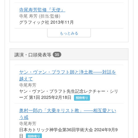
寺尾寿芳監修『天使』
寺尾 寿芳 (担当:監修)
グラフィック社 2013年11月
もっとみる
講演・口頭発表等
35
ヤン・ヴァン・ブラフト師と浄土教――対話を
越えて
寺尾寿芳
ヤン・ヴァン・ブラフト先生記念レクチャー・シリ
ーズ 第1回 2025年2月18日
招待有り
奥村一郎の「大乗キリスト教」――相互愛とい
う戒
寺尾寿芳
日本カトリック神学会第36回学術大会 2024年9月9
日
招待有り