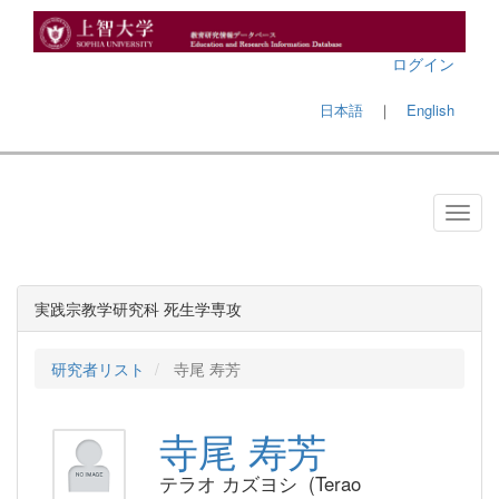
ログイン
日本語
｜
English
実践宗教学研究科 死生学専攻
研究者リスト
寺尾 寿芳
寺尾 寿芳
テラオ カズヨシ (Terao