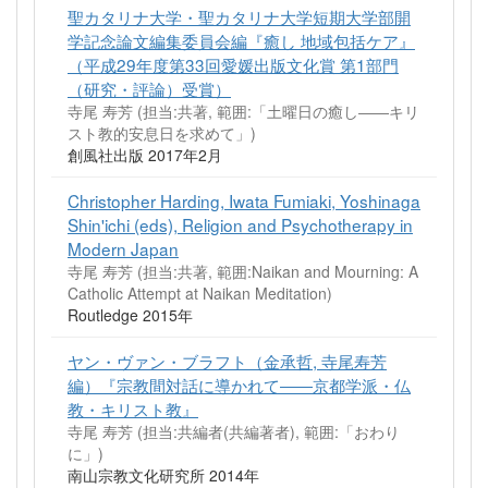
聖カタリナ大学・聖カタリナ大学短期大学部開
学記念論文編集委員会編『癒し 地域包括ケア』
（平成29年度第33回愛媛出版文化賞 第1部門
（研究・評論）受賞）
寺尾 寿芳 (担当:共著, 範囲:「土曜日の癒し――キリ
スト教的安息日を求めて」)
創風社出版 2017年2月
Christopher Harding, Iwata Fumiaki, Yoshinaga
Shin'ichi (eds), Religion and Psychotherapy in
Modern Japan
寺尾 寿芳 (担当:共著, 範囲:Naikan and Mourning: A
Catholic Attempt at Naikan Meditation)
Routledge 2015年
ヤン・ヴァン・ブラフト（金承哲, 寺尾寿芳
編）『宗教間対話に導かれて――京都学派・仏
教・キリスト教』
寺尾 寿芳 (担当:共編者(共編著者), 範囲:「おわり
に」)
南山宗教文化研究所 2014年